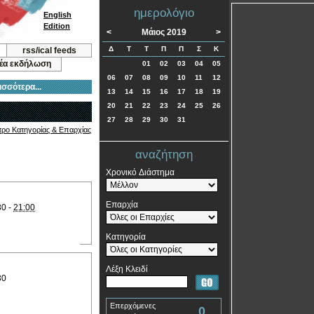
ημερολόγιο
English
Edition
<
Μάιος 2019
>
Δ
Τ
Τ
Π
Π
Σ
Κ
rss/ical feeds
νέα εκδήλωση
01
02
03
04
05
06
07
08
09
10
11
12
ισσότερα...
13
14
15
16
17
18
19
20
21
22
23
24
25
26
27
28
29
30
31
τρο Κατηγορίας & Επαρχίας
αναζήτηση
Χρονικό Διάστημα
Επαρχία
30 -
21:00
Κατηγορία
Λέξη Κλειδί
30
Επερχόμενες
0