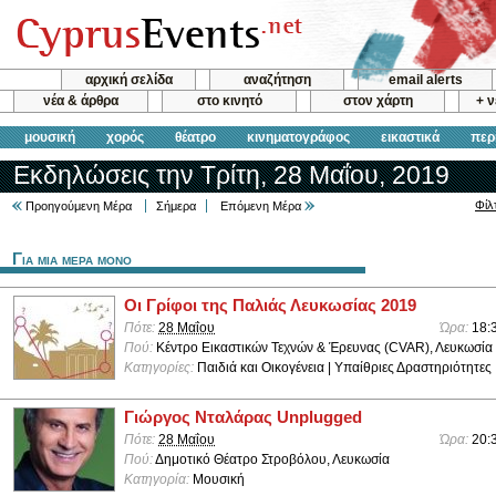
αρχική σελίδα
αναζήτηση
email alerts
νέα & άρθρα
στο κινητό
στον χάρτη
+ 
μουσική
χορός
θέατρο
κινηματογράφος
εικαστικά
περ
Εκδηλώσεις την Τρίτη, 28 Μαΐου, 2019
Φίλ
Προηγούμενη Μέρα
Σήμερα
Επόμενη Μέρα
Για μια μερα μονο
Οι Γρίφοι της Παλιάς Λευκωσίας 2019
Πότε:
28 Μαΐου
Ώρα:
18:
Πού:
Κέντρο Εικαστικών Τεχνών & Έρευνας (CVAR), Λευκωσία
Κατηγορίες:
Παιδιά και Οικογένεια | Υπαίθριες Δραστηριότητες
Γιώργος Νταλάρας Unplugged
Πότε:
28 Μαΐου
Ώρα:
20:
Πού:
Δημοτικό Θέατρο Στροβόλου, Λευκωσία
Κατηγορία:
Μουσική