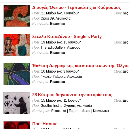
Διαυγές Όνειρο - Τεμπριώτης & Κούμουρος
Πότε:
21 Μαΐου
έως
7 Ιουνίου
*
Ώρα:
Δες
Πού:
Opus 39, Λευκωσία
Κατηγορία:
Εικαστικά
Στέλλα Καπεζάνου - Single's Party
Πότε:
19 Μαΐου
έως
15 Ιουνίου
*
Ώρα:
Δες
Πού:
The Edit Gallery, Λεμεσός
Κατηγορία:
Εικαστικά
Έκθεση ζωγραφικής και κατασκευών της Όλγα
Πότε:
16 Μαΐου
έως
3 Ιουνίου
*
Ώρα:
Δες
Πού:
Γκαλερί Γκλόρια, Λευκωσία
Κατηγορία:
Εικαστικά
28 Κύπριοι διηγούνται την ιστορία τους
Πότε:
15 Μαΐου
έως
11 Ιουνίου
*
Ώρα:
Δες
Πού:
Goethe-Institut Zypern, Λευκωσία
Κατηγορίες:
Εικαστικά | Παρουσιάσεις | Κοινωνικά
Πού Ήσουν;