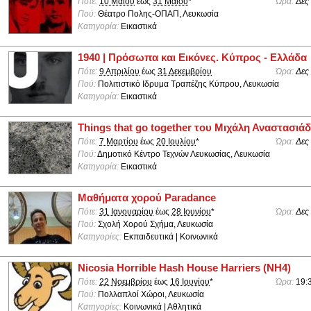
Πότε:
10 Μαΐου
έως
31 Μαΐου
*
Ώρα:
Δες
Πού:
Θέατρο Πολης-ΟΠΑΠ, Λευκωσία
Κατηγορία:
Εικαστικά
1940 | Πρόσωπα και Εικόνες. Κύπρος - Ελλάδα
Πότε:
9 Απριλίου
έως
31 Δεκεμβρίου
Ώρα:
Δες
Πού:
Πολιτιστικό Ιδρυμα Τραπέζης Κύπρου, Λευκωσία
Κατηγορία:
Εικαστικά
Things that go together του Μιχάλη Αναστασιά
Πότε:
7 Μαρτίου
έως
20 Ιουλίου
*
Ώρα:
Δες
Πού:
Δημοτικό Κέντρο Τεχνών Λευκωσίας, Λευκωσία
Κατηγορία:
Εικαστικά
Μαθήματα χορού Paradance
Πότε:
31 Ιανουαρίου
έως
28 Ιουνίου
*
Ώρα:
Δες
Πού:
Σχολή Χορού Σχήμα, Λευκωσία
Κατηγορίες:
Εκπαιδευτικά | Κοινωνικά
Nicosia Horrible Hash House Harriers (NH4)
Πότε:
22 Νοεμβρίου
έως
16 Ιουνίου
*
Ώρα:
19:
Πού:
Πολλαπλοί Χώροι, Λευκωσία
Κατηγορίες:
Κοινωνικά | Αθλητικά