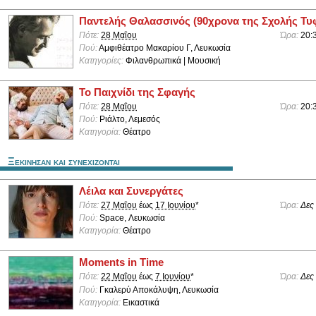
Παντελής Θαλασσινός (90χρονα της Σχολής Τυ
Πότε:
28 Μαΐου
Ώρα:
20:
Πού:
Αμφιθέατρο Μακαρίου Γ, Λευκωσία
Κατηγορίες:
Φιλανθρωπικά | Μουσική
Το Παιχνίδι της Σφαγής
Πότε:
28 Μαΐου
Ώρα:
20:
Πού:
Ριάλτο, Λεμεσός
Κατηγορία:
Θέατρο
Ξεκινησαν και συνεχιζονται
Λέιλα και Συνεργάτες
Πότε:
27 Μαΐου
έως
17 Ιουνίου
*
Ώρα:
Δες
Πού:
Space, Λευκωσία
Κατηγορία:
Θέατρο
Moments in Time
Πότε:
22 Μαΐου
έως
7 Ιουνίου
*
Ώρα:
Δες
Πού:
Γκαλερύ Αποκάλυψη, Λευκωσία
Κατηγορία:
Εικαστικά