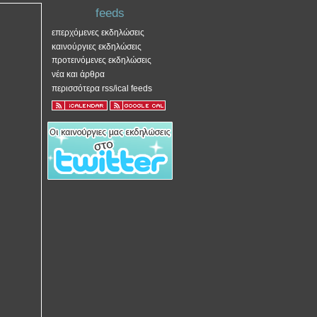
feeds
επερχόμενες εκδηλώσεις
καινούργιες εκδηλώσεις
προτεινόμενες εκδηλώσεις
νέα και άρθρα
περισσότερα rss/ical feeds