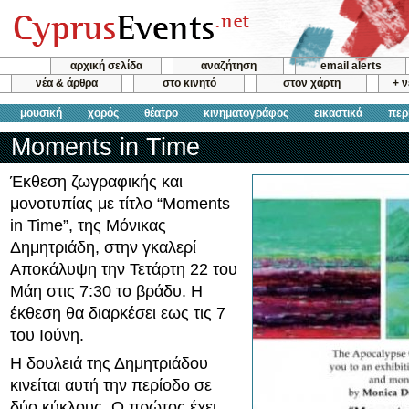
αρχική σελίδα
αναζήτηση
email alerts
νέα & άρθρα
στο κινητό
στον χάρτη
+ 
μουσική
χορός
θέατρο
κινηματογράφος
εικαστικά
περ
Moments in Time
Έκθεση ζωγραφικής και
μονοτυπίας με τίτλο “Moments
in Time”, της Μόνικας
Δημητριάδη, στην γκαλερί
Αποκάλυψη την Τετάρτη 22 του
Μάη στις 7:30 το βράδυ. Η
έκθεση θα διαρκέσει εως τις 7
του Ιούνη.
Η δουλειά της Δημητριάδου
κινείται αυτή την περίοδο σε
δύο κύκλους. Ο πρώτος έχει