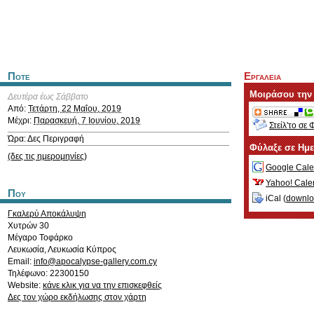
Ποτε
Εργαλεια
Μοιράσου την
Δευτέρα έως Σάββατο
Από:
Τετάρτη, 22 Μαΐου, 2019
Μέχρι:
Παρασκευή, 7 Ιουνίου, 2019
Στείλ'το σε 
Ώρα: Δες Περιγραφή
Φύλαξε σε Ημ
(δες τις ημερομηνίες)
Google Cale
Yahoo! Cale
Που
iCal (
downl
Γκαλερύ Αποκάλυψη
Χυτρών 30
Μέγαρο Τοφάρκο
Λευκωσία
,
Λευκωσία
Κύπρος
Email:
info@apocalypse-gallery.com.cy
Τηλέφωνο: 22300150
Website:
κάνε κλικ για να την επισκεφθείς
Δες τον χώρο εκδήλωσης στον χάρτη