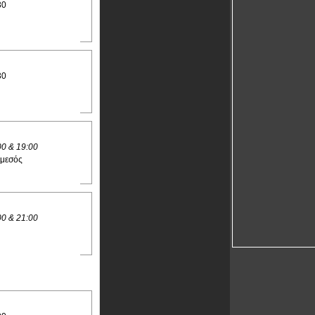
30
30
00 & 19:00
εμεσός
00 & 21:00