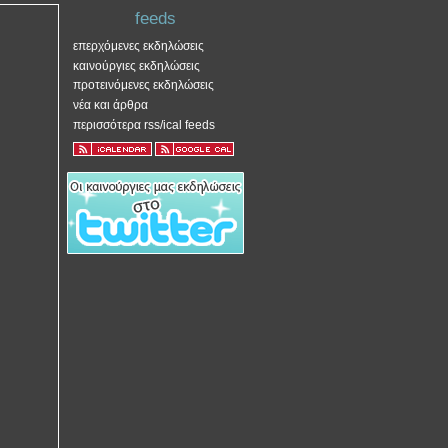
feeds
επερχόμενες εκδηλώσεις
καινούργιες εκδηλώσεις
προτεινόμενες εκδηλώσεις
νέα και άρθρα
περισσότερα rss/ical feeds