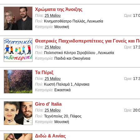
Χρώματα της Άνοιξης
Πότε:
25 Μαΐου
Ώρα:
17:
Πού:
Κινηματοθέατρο Παλλάς, Λευκωσία
Κατηγορία:
Μουσική
Θεατρικές Παιχνιδοπεριπέτειες για Γονείς και Π
Πότε:
25 Μαΐου
Ώρα:
17:
Πού:
Πολιτιστικό Κέντρο Στροβόλου , Λευκωσία
Κατηγορία:
Παιδιά και Οικογένεια
Τα Πέριξ
Πότε:
25 Μαΐου
Ώρα:
17:
Πού:
Κωστή Παλαμά 1, Λάρνακα
Κατηγορία:
Εικαστικά
Giro d' Italia
Πότε:
25 Μαΐου
Ώρα:
20:
Πού:
Τεχνόπολις 20, Πάφος
Κατηγορία:
Μουσική
Διδώ & Αινίας