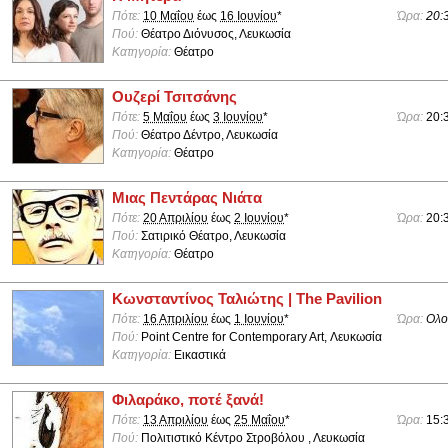
Πότε:
10 Μαΐου
έως
16 Ιουνίου
*
Ώρα:
20:
Πού:
Θέατρο Διόνυσος, Λευκωσία
Κατηγορία:
Θέατρο
Ουζερί Τσιτσάνης
Πότε:
5 Μαΐου
έως
3 Ιουνίου
*
Ώρα:
20:
Πού:
Θέατρο Δέντρο, Λευκωσία
Κατηγορία:
Θέατρο
Μιας Πεντάρας Νιάτα
Πότε:
20 Απριλίου
έως
2 Ιουνίου
*
Ώρα:
20:
Πού:
Σατιρικό Θέατρο, Λευκωσία
Κατηγορία:
Θέατρο
Κωνσταντίνος Ταλιώτης | The Pavilion
Πότε:
16 Απριλίου
έως
1 Ιουνίου
*
Ώρα:
Ολο
Πού:
Point Centre for Contemporary Art, Λευκωσία
Κατηγορία:
Εικαστικά
Φιλαράκο, ποτέ ξανά!
Πότε:
13 Απριλίου
έως
25 Μαΐου
*
Ώρα:
15:
Πού:
Πολιτιστικό Κέντρο Στροβόλου , Λευκωσία