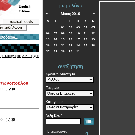
ημερολόγιο
English
Edition
<
Μάιος 2019
>
Δ
Τ
Τ
Π
Π
Σ
Κ
rss/ical feeds
νέα εκδήλωση
01
02
03
04
05
06
07
08
09
10
11
12
ισσότερα...
13
14
15
16
17
18
19
20
21
22
23
24
25
26
27
28
29
30
31
τρο Κατηγορίας & Επαρχίας
αναζήτηση
Χρονικό Διάστημα
 Αντωνοπούλου
Επαρχία
00 -
16:00
Κατηγορία
Λέξη Κλειδί
00 -
17:00
Επερχόμενες
0