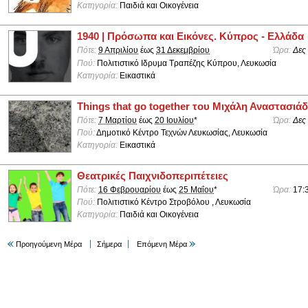
Κατηγορία:
Παιδιά και Οικογένεια
1940 | Πρόσωπα και Εικόνες. Κύπρος - Ελλάδα
Πότε:
9 Απριλίου
έως
31 Δεκεμβρίου
Ώρα:
Δες
Πού:
Πολιτιστικό Ιδρυμα Τραπέζης Κύπρου, Λευκωσία
Κατηγορία:
Εικαστικά
Things that go together του Μιχάλη Αναστασιά
Πότε:
7 Μαρτίου
έως
20 Ιουλίου
*
Ώρα:
Δες
Πού:
Δημοτικό Κέντρο Τεχνών Λευκωσίας, Λευκωσία
Κατηγορία:
Εικαστικά
Θεατρικές Παιχνιδοπεριπέτειες
Πότε:
16 Φεβρουαρίου
έως
25 Μαΐου
*
Ώρα:
17:
Πού:
Πολιτιστικό Κέντρο Στροβόλου , Λευκωσία
Κατηγορία:
Παιδιά και Οικογένεια
Προηγούμενη Μέρα
Σήμερα
Επόμενη Μέρα