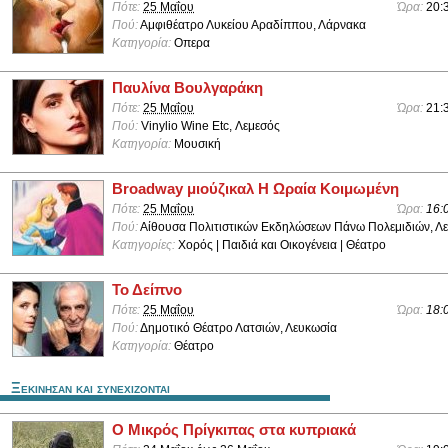
Πότε:
25 Μαΐου
Ώρα:
20:
Πού:
Αμφιθέατρο Λυκείου Αραδίππου, Λάρνακα
Κατηγορία:
Οπερα
Παυλίνα Βουλγαράκη
Πότε:
25 Μαΐου
Ώρα:
21:
Πού:
Vinylio Wine Etc, Λεμεσός
Κατηγορία:
Μουσική
Broadway μιούζικαλ Η Ωραία Κοιμωμένη
Πότε:
25 Μαΐου
Ώρα:
16:
Πού:
Αίθουσα Πολιτιστικών Εκδηλώσεων Πάνω Πολεμιδιών, Λ
Κατηγορίες:
Χορός | Παιδιά και Οικογένεια | Θέατρο
Το Δείπνο
Πότε:
25 Μαΐου
Ώρα:
18:
Πού:
Δημοτικό Θέατρο Λατσιών, Λευκωσία
Κατηγορία:
Θέατρο
Ξεκινησαν και συνεχιζονται
Ο Μικρός Πρίγκιπας στα κυπριακά