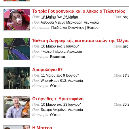
Τα τρία Γουρουνάκια και ο λύκος ο Τελευταίος
Πότε:
18 Μαΐου
έως
26 Μαΐου
Ώρα:
Δες
Πού:
Aίθουσα Μελίνα Μερκούρη, Λευκωσία
Κατηγορίες:
Παιδιά και Οικογένεια | Θέατρο
Έκθεση ζωγραφικής και κατασκευών της Όλγα
Πότε:
16 Μαΐου
έως
3 Ιουνίου
*
Ώρα:
Δες
Πού:
Γκαλερί Γκλόρια, Λευκωσία
Κατηγορία:
Εικαστικά
Δρομολόγιο 67
Πότε:
11 Μαΐου
έως
9 Ιουνίου
*
Ώρα:
18:
Πού:
WhereHaus 612, Λευκωσία
Κατηγορία:
Θέατρο
Οι όρνιθες τ' Αριστοφάνη
Πότε:
10 Μαΐου
έως
23 Ιουνίου
*
Ώρα:
20:
Πού:
Θέατρο Ανεμώνα, Λευκωσία
Κατηγορία:
Θέατρο
Η Μητέρα