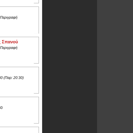
 Περιγραφή
ς Σπανού
 Περιγραφή
30 (Παρ: 20:30)
30