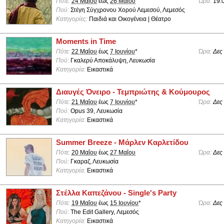
Πότε:
24 Μαΐου
έως
26 Μαΐου
Ώρα:
19:
Πού:
Στέγη Σύγχρονου Χορού Λεμεσού, Λεμεσός
Κατηγορίες:
Παιδιά και Οικογένεια | Θέατρο
Moments in Time
Πότε:
22 Μαΐου
έως
7 Ιουνίου
*
Ώρα:
Δες
Πού:
Γκαλερύ Αποκάλυψη, Λευκωσία
Κατηγορία:
Εικαστικά
Διαυγές Όνειρο - Τεμπριώτης & Κούμουρος
Πότε:
21 Μαΐου
έως
7 Ιουνίου
*
Ώρα:
Δες
Πού:
Opus 39, Λευκωσία
Κατηγορία:
Εικαστικά
Summer Breeze - Μάρλεν Καρλετίδου
Πότε:
20 Μαΐου
έως
27 Μαΐου
Ώρα:
Δες
Πού:
Γκαραζ, Λευκωσία
Κατηγορία:
Εικαστικά
Στέλλα Καπεζάνου - Single's Party
Πότε:
19 Μαΐου
έως
15 Ιουνίου
*
Ώρα:
Δες
Πού:
The Edit Gallery, Λεμεσός
Κατηγορία:
Εικαστικά