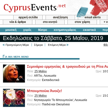
αρχική σελίδα
αναζήτηση
email alerts
νέα & άρθρα
στο κινητό
στον χάρτη
+ 
μουσική
χορός
θέατρο
κινηματογράφος
εικαστικά
περ
Εκδηλώσεις το Σάββατο, 25 Μαΐου, 2019
Φίλ
Προηγούμενη Μέρα
Σήμερα
Επόμενη Μέρα
Για μια μερα μονο
Σεμινάριο ερμηνείας & τραγουδιού με τη Ρίτα
Πότε:
25 Μαΐου
Ώρα:
10:
Πού:
ARTio, Λευκωσία
Κατηγορία:
Εκπαιδευτικά
Μπουμπούκι Άνοιξε!
Πότε:
25 Μαΐου
Ώρα:
15:
Πού:
Νηπιαγωγείο 'Το Μπουμπούκι', Λευκωσία
Κατηγορία:
Παιδιά και Οικογένεια