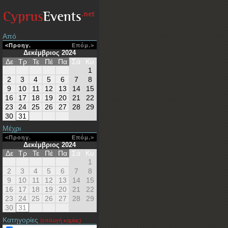
Από
<Προηγ.
Επόμ.>
Δεκέμβριος 2024
Δε
Τρ
Τε
Πέ
Πα
Σά
Κυ
1
2
3
4
5
6
7
8
9
10
11
12
13
14
15
16
17
18
19
20
21
22
23
24
25
26
27
28
29
30
31
Μέχρι
<Προηγ.
Επόμ.>
Δεκέμβριος 2024
Δε
Τρ
Τε
Πέ
Πα
Σά
Κυ
1
2
3
4
5
6
7
8
9
10
11
12
13
14
15
16
17
18
19
20
21
22
23
24
25
26
27
28
29
30
31
Κατηγορίες
(επιλογή καμίας)