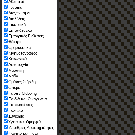
Αθλητικά
Γυναίκα
Διαγωνισμοί
Διαλέξεις
Εικαστικά
Εκπαιδευτικά
Εμπορικές Εκθέσεις
Θέατρο
Θρησκευτικά
Κινηματογράφος
Κοινωνικά
Λογοτεχνία
Μουσική
Μόδα
Ομάδες Στήριξης
Οπερα
Πάρτι / Clubbing
Παιδιά και Οικογένεια
Παρουσιάσεις
Πολιτικά
Συνέδρια
Υγειά και Ομορφιά
Υπαίθριες Δραστηριότητες
Φαγητό και Ποτό