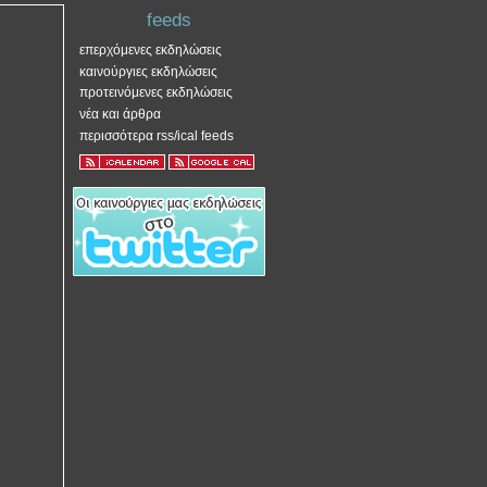
feeds
επερχόμενες εκδηλώσεις
καινούργιες εκδηλώσεις
προτεινόμενες εκδηλώσεις
νέα και άρθρα
περισσότερα rss/ical feeds