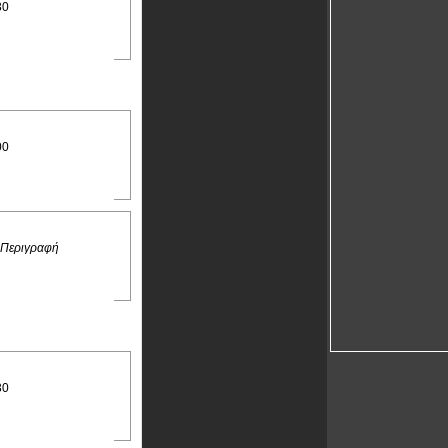
30
00
 Περιγραφή
30