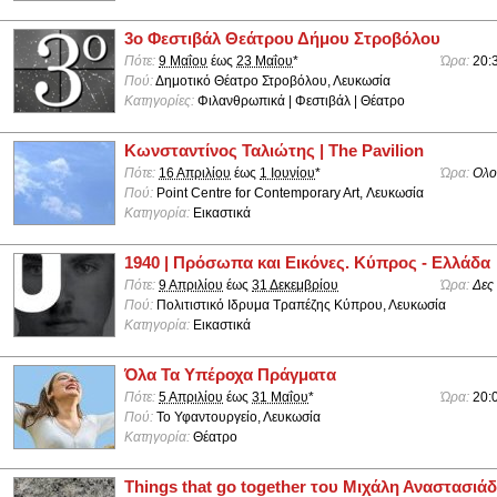
3ο Φεστιβάλ Θεάτρου Δήμου Στροβόλου
Πότε:
9 Μαΐου
έως
23 Μαΐου
*
Ώρα:
20:
Πού:
Δημοτικό Θέατρο Στροβόλου, Λευκωσία
Κατηγορίες:
Φιλανθρωπικά | Φεστιβάλ | Θέατρο
Κωνσταντίνος Ταλιώτης | The Pavilion
Πότε:
16 Απριλίου
έως
1 Ιουνίου
*
Ώρα:
Ολο
Πού:
Point Centre for Contemporary Art, Λευκωσία
Κατηγορία:
Εικαστικά
1940 | Πρόσωπα και Εικόνες. Κύπρος - Ελλάδα
Πότε:
9 Απριλίου
έως
31 Δεκεμβρίου
Ώρα:
Δες
Πού:
Πολιτιστικό Ιδρυμα Τραπέζης Κύπρου, Λευκωσία
Κατηγορία:
Εικαστικά
Όλα Τα Υπέροχα Πράγματα
Πότε:
5 Απριλίου
έως
31 Μαΐου
*
Ώρα:
20:
Πού:
Το Υφαντουργείο, Λευκωσία
Κατηγορία:
Θέατρο
Things that go together του Μιχάλη Αναστασιά