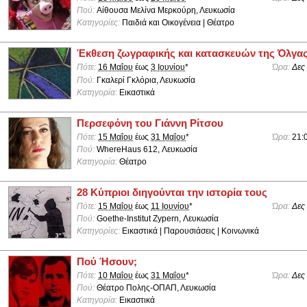
Πού:
Aίθουσα Μελίνα Μερκούρη, Λευκωσία
Κατηγορίες:
Παιδιά και Οικογένεια | Θέατρο
Έκθεση ζωγραφικής και κατασκευών της Όλγα
Πότε:
16 Μαΐου
έως
3 Ιουνίου
*
Ώρα:
Δες
Πού:
Γκαλερί Γκλόρια, Λευκωσία
Κατηγορία:
Εικαστικά
Περσεφόνη του Γιάννη Ρίτσου
Πότε:
15 Μαΐου
έως
31 Μαΐου
*
Ώρα:
21:
Πού:
WhereHaus 612, Λευκωσία
Κατηγορία:
Θέατρο
28 Κύπριοι διηγούνται την ιστορία τους
Πότε:
15 Μαΐου
έως
11 Ιουνίου
*
Ώρα:
Δες
Πού:
Goethe-Institut Zypern, Λευκωσία
Κατηγορίες:
Εικαστικά | Παρουσιάσεις | Κοινωνικά
Πού Ήσουν;
Πότε:
10 Μαΐου
έως
31 Μαΐου
*
Ώρα:
Δες
Πού:
Θέατρο Πολης-ΟΠΑΠ, Λευκωσία
Κατηγορία:
Εικαστικά