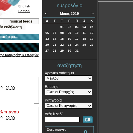
ημερολόγιο
English
Edition
<
Μάιος 2019
>
Δ
Τ
Τ
Π
Π
Σ
Κ
rss/ical feeds
νέα εκδήλωση
01
02
03
04
05
06
07
08
09
10
11
12
ισσότερα...
13
14
15
16
17
18
19
20
21
22
23
24
25
26
27
28
29
30
31
τρο Κατηγορίας & Επαρχίας
αναζήτηση
Χρονικό Διάστημα
Επαρχία
30 -
21:00
Κατηγορία
άλ πιάνου
Λέξη Κλειδί
00 -
22:00
Επερχόμενες
0