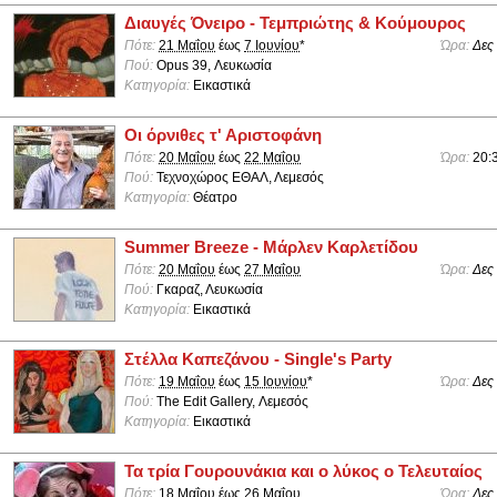
Διαυγές Όνειρο - Τεμπριώτης & Κούμουρος
Πότε:
21 Μαΐου
έως
7 Ιουνίου
*
Ώρα:
Δες
Πού:
Opus 39, Λευκωσία
Κατηγορία:
Εικαστικά
Οι όρνιθες τ' Αριστοφάνη
Πότε:
20 Μαΐου
έως
22 Μαΐου
Ώρα:
20:
Πού:
Τεχνοχώρος ΕΘΑΛ, Λεμεσός
Κατηγορία:
Θέατρο
Summer Breeze - Μάρλεν Καρλετίδου
Πότε:
20 Μαΐου
έως
27 Μαΐου
Ώρα:
Δες
Πού:
Γκαραζ, Λευκωσία
Κατηγορία:
Εικαστικά
Στέλλα Καπεζάνου - Single's Party
Πότε:
19 Μαΐου
έως
15 Ιουνίου
*
Ώρα:
Δες
Πού:
The Edit Gallery, Λεμεσός
Κατηγορία:
Εικαστικά
Τα τρία Γουρουνάκια και ο λύκος ο Τελευταίος
Πότε:
18 Μαΐου
έως
26 Μαΐου
Ώρα:
Δες