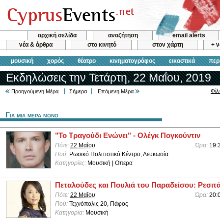
αρχική σελίδα
αναζήτηση
email alerts
νέα & άρθρα
στο κινητό
στον χάρτη
+ 
μουσική
χορός
θέατρο
κινηματογράφος
εικαστικά
περ
Εκδηλώσεις την Τετάρτη, 22 Μαΐου, 2019
Φίλ
Προηγούμενη Μέρα
Σήμερα
Επόμενη Μέρα
Για μια μερα μονο
"Το Τραγούδι Ενώνει" - Ολέγκ Πογκούντιν
Πότε:
22 Μαΐου
Ώρα:
19:
Πού:
Ρωσικό Πολιτιστικό Κέντρο, Λευκωσία
Κατηγορίες:
Μουσική | Οπερα
Πεταλούδες και Πουλιά του Παραδείσου: Ρεσιτ
Πότε:
22 Μαΐου
Ώρα:
20:
Πού:
Τεχνόπολις 20, Πάφος
Κατηγορία:
Μουσική