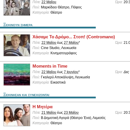
Πότε:
22 Μαΐου
Ώρα:
20:
Πού:
Μαρκίδειο Θέατρο, Πάφος
Κατηγορία:
Θέατρο
Ξεκινουν σημερα
Χάσαμε Το Δρόμο... Στοπ! (Contromano)
Πότε:
22 Μαΐου
έως
27 Μαΐου
*
Ώρα:
21:
Πού:
Cine Studio, Λευκωσία
Κατηγορία:
Κινηματογράφος
Moments in Time
Πότε:
22 Μαΐου
έως
7 Ιουνίου
*
Ώρα:
Δες
Πού:
Γκαλερύ Αποκάλυψη, Λευκωσία
Κατηγορία:
Εικαστικά
Ξεκινησαν και συνεχιζονται
Η Μητέρα
Πότε:
21 Μαΐου
έως
23 Μαΐου
Ώρα:
20:
Πού:
Β Δημοτική Αγορά (Θέατρο Ένα), Λεμεσός
Κατηγορία:
Θέατρο