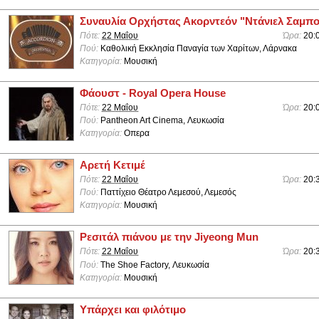
Συναυλία Ορχήστας Ακορντεόν "Ντάνιελ Σαμπο
Πότε:
22 Μαΐου
Ώρα:
20:
Πού:
Καθολική Εκκλησία Παναγία των Χαρίτων, Λάρνακα
Κατηγορία:
Μουσική
Φάουστ - Royal Opera House
Πότε:
22 Μαΐου
Ώρα:
20:
Πού:
Pantheon Art Cinema, Λευκωσία
Κατηγορία:
Οπερα
Αρετή Κετιμέ
Πότε:
22 Μαΐου
Ώρα:
20:
Πού:
Παττίχειο Θέατρο Λεμεσού, Λεμεσός
Κατηγορία:
Μουσική
Ρεσιτάλ πιάνου με την Jiyeong Mun
Πότε:
22 Μαΐου
Ώρα:
20:
Πού:
The Shoe Factory, Λευκωσία
Κατηγορία:
Μουσική
Υπάρχει και φιλότιμο