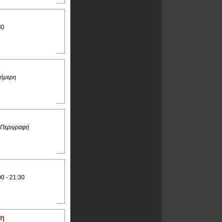
30
ήμερη
 Περιγραφή
00 - 21:30
δη