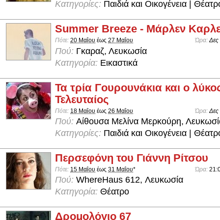
Κατηγορίες:
Παιδιά και Οικογένεια | Θέατρ
Summer Breeze - Μάρλεν Καρλε
Πότε:
20 Μαΐου
έως
27 Μαΐου
Ώρα:
Δες
Πού:
Γκαραζ, Λευκωσία
Κατηγορία:
Εικαστικά
Τα τρία Γουρουνάκια και ο λύκο
Τελευταίος
Πότε:
18 Μαΐου
έως
26 Μαΐου
Ώρα:
Δες
Πού:
Aίθουσα Μελίνα Μερκούρη, Λευκωσί
Κατηγορίες:
Παιδιά και Οικογένεια | Θέατρ
Περσεφόνη του Γιάννη Ρίτσου
Πότε:
15 Μαΐου
έως
31 Μαΐου
*
Ώρα:
21:
Πού:
WhereHaus 612, Λευκωσία
Κατηγορία:
Θέατρο
Δρομολόγιο 67