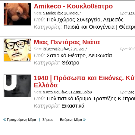
Amikeco - Κουκλοθέατρο
Πότε:
5 Μαΐου
έως
26 Μαΐου
*
Ώρα:
11:
Πού:
Πολυχώρος Συνεργείο, Λεμεσός
Κατηγορίες:
Παιδιά και Οικογένεια | Θέατρ
Μιας Πεντάρας Νιάτα
Πότε:
20 Απριλίου
έως
2 Ιουνίου
*
Ώρα:
20:
Πού:
Σατιρικό Θέατρο, Λευκωσία
Κατηγορία:
Θέατρο
1940 | Πρόσωπα και Εικόνες. Κύ
Ελλάδα
Πότε:
9 Απριλίου
έως
31 Δεκεμβρίου
Ώρα:
Δες
Πού:
Πολιτιστικό Ιδρυμα Τραπέζης Κύπρο
Κατηγορία:
Εικαστικά
Προηγούμενη Μέρα
Σήμερα
Επόμενη Μέρα