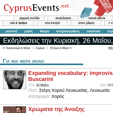
αρχική σελίδα
αναζήτηση
email alerts
νέα & άρθρα
στο κινητό
στον χάρτη
+ 
μουσική
χορός
θέατρο
κινηματογράφος
εικαστικά
περ
Εκδηλώσεις την Κυριακή, 26 Μαΐου
Φίλ
Προηγούμενη Μέρα
Σήμερα
Επόμενη Μέρα
Για μια μερα μονο
Expanding vocabulary: improvis
Buscarini
Πότε:
26 Μαΐου
Ώρα:
10:
Πού:
Στέγη Χορού Λευκωσίας, Λευκωσία
Κατηγορία:
Χορός
Χρώματα της Άνοιξης