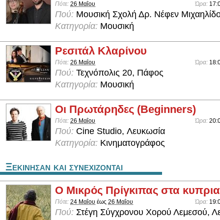
Πότε:
26 Μαΐου
Ώρα:
17:
Πού:
Μουσική Σχολή Δρ. Νέφεν Μιχαηλίδο
Κατηγορία:
Μουσική
Ρεσιτάλ Κλαρίνου
Πότε:
26 Μαΐου
Ώρα:
18:
Πού:
Τεχνόπολις 20, Πάφος
Κατηγορία:
Μουσική
Οι Πρωτάρηδες (Beginners)
Πότε:
26 Μαΐου
Ώρα:
20:
Πού:
Cine Studio, Λευκωσία
Κατηγορία:
Κινηματογράφος
Ξεκινησαν και συνεχιζονται
Ο Μικρός Πρίγκιπας στα κυπρι
Πότε:
24 Μαΐου
έως
26 Μαΐου
Ώρα:
19:
Πού:
Στέγη Σύγχρονου Χορού Λεμεσού, Λ