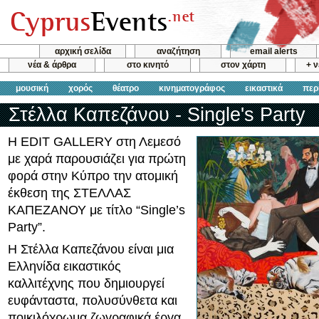
αρχική σελίδα
αναζήτηση
email alerts
νέα & άρθρα
στο κινητό
στον χάρτη
+ 
μουσική
χορός
θέατρο
κινηματογράφος
εικαστικά
περ
Στέλλα Καπεζάνου - Single's Party
Η EDIT GALLERY στη Λεμεσό
με χαρά παρουσιάζει για πρώτη
φορά στην Κύπρο την ατομική
έκθεση της ΣΤΕΛΛΑΣ
ΚΑΠΕΖΑΝΟΥ με τίτλο “Single’s
Party”.
H Στέλλα Καπεζάνου είναι μια
Ελληνίδα εικαστικός
καλλιτέχνης που δημιουργεί
ευφάνταστα, πολυσύνθετα και
ποικιλόχρωμα ζωγραφικά έργα,