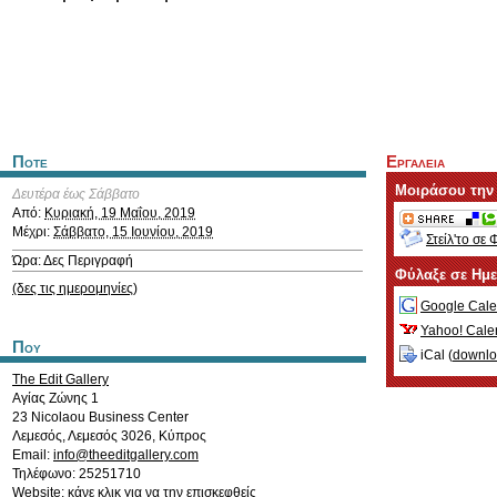
Ποτε
Εργαλεια
Μοιράσου την
Δευτέρα έως Σάββατο
Από:
Κυριακή, 19 Μαΐου, 2019
Μέχρι:
Σάββατο, 15 Ιουνίου, 2019
Στείλ'το σε 
Ώρα: Δες Περιγραφή
Φύλαξε σε Ημ
(δες τις ημερομηνίες)
Google Cale
Yahoo! Cale
Που
iCal (
downl
The Edit Gallery
Αγίας Ζώνης 1
23 Nicolaou Business Center
Λεμεσός
,
Λεμεσός
3026
,
Κύπρος
Email:
info@theeditgallery.com
Τηλέφωνο: 25251710
Website:
κάνε κλικ για να την επισκεφθείς