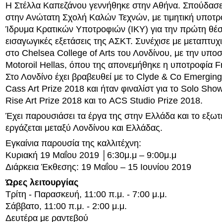
Η Στέλλα Καπεζάνου γεννήθηκε στην Αθήνα. Σπούδασ
στην Ανώτατη Σχολή Καλών Τεχνών, με τιμητική υποτρ
Ίδρυμα Κρατικών Υποτροφιών (ΙΚΥ) για την πρώτη θέσ
εισαγωγικές εξετάσεις της ΑΣΚΤ. Συνέχισε με μεταπτυ
στο Chelsea College of Arts του Λονδίνου, με την υποσ
Motoroil Hellas, όπου της απονεμήθηκε η υποτροφία F
Στο Λονδίνο έχει βραβευθεί με το Clyde & Co Emerging
Cass Art Prize 2018 και ήταν φιναλίστ για το Solo Sho
Rise Art Prize 2018 και το ACS Studio Prize 2018.
Έχει παρουσιάσει τα έργα της στην Ελλάδα και το εξωτ
εργάζεται μεταξύ Λονδίνου και Ελλάδας.
Εγκαίνια παρουσία της καλλιτέχνη:
Κυριακή 19 Μαΐου 2019 │6:30μ.μ – 9:00μ.μ
Διάρκεια Έκθεσης: 19 Μαΐου – 15 Ιουνίου 2019
Ώρες λειτουργίας
Τρίτη - Παρασκευή, 11:00 π.μ. - 7:00 μ.μ.
Σάββατο, 11:00 π.μ. - 2:00 μ.μ.
Δευτέρα με ραντεβού