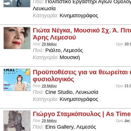
Πού:
Πολιτιστικό Εργαστήρι Αγίων Ομολο
Λευκωσία
Κατηγορία:
Κινηματογράφος
Γιώτα Νέγκα, Μουσικό Σχ. Ά. Πιτ
Άρης Λεμεσού
Πότε:
29 Μαΐου
Ώρα:
20:
Πού:
Ριάλτο, Λεμεσός
Κατηγορία:
Μουσική
Προϋποθέσεις για να θεωρείται 
φυσιολογικός
Πότε:
29 Μαΐου
Ώρα:
21:
Πού:
Cine Studio, Λευκωσία
Κατηγορία:
Κινηματογράφος
Γιώργο Σταμκόπουλος | As Tim
Πότε:
29 Μαΐου
Ώρα:
Δες
Πού:
Eins Gallery, Λεμεσός