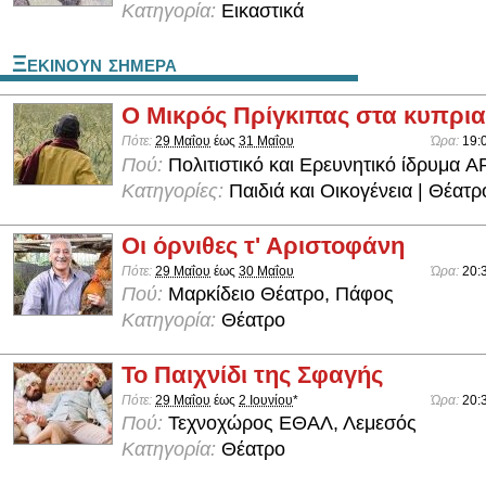
Κατηγορία:
Εικαστικά
Ξεκινουν σημερα
Ο Μικρός Πρίγκιπας στα κυπρι
Πότε:
29 Μαΐου
έως
31 Μαΐου
Ώρα:
19:
Πού:
Πολιτιστικό και Ερευνητικό ίδρυμα 
Κατηγορίες:
Παιδιά και Οικογένεια | Θέατρ
Οι όρνιθες τ' Αριστοφάνη
Πότε:
29 Μαΐου
έως
30 Μαΐου
Ώρα:
20:
Πού:
Μαρκίδειο Θέατρο, Πάφος
Κατηγορία:
Θέατρο
Το Παιχνίδι της Σφαγής
Πότε:
29 Μαΐου
έως
2 Ιουνίου
*
Ώρα:
20:
Πού:
Τεχνοχώρος ΕΘΑΛ, Λεμεσός
Κατηγορία:
Θέατρο