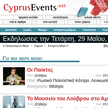
αρχική σελίδα
αναζήτηση
email alerts
νέα & άρθρα
στο κινητό
στον χάρτη
+ 
μουσική
χορός
θέατρο
κινηματογράφος
εικαστικά
περ
Εκδηλώσεις την Τετάρτη, 29 Μαΐου,
Φίλ
Προηγούμενη Μέρα
Σήμερα
Επόμενη Μέρα
Για μια μερα μονο
Οι Παίκτες
Πότε:
29 Μαΐου
Ώρα:
20:
Πού:
Ρωσικό Πολιτιστικό Κέντρο, Λευκωσί
Κατηγορία:
Θέατρο
Το Μουσείο του Λούβρου στο Ά
Πότε:
29 Μαΐου
Ώρα:
20: