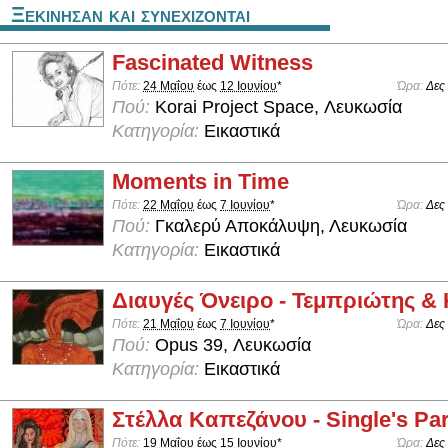
Ξεκινησαν και συνεχιζονται
Fascinated Witness
Πότε:
24 Μαΐου
έως
12 Ιουνίου
*
Ώρα:
Δες
Πού:
Korai Project Space, Λευκωσία
Κατηγορία:
Εικαστικά
Moments in Time
Πότε:
22 Μαΐου
έως
7 Ιουνίου
*
Ώρα:
Δες
Πού:
Γκαλερύ Αποκάλυψη, Λευκωσία
Κατηγορία:
Εικαστικά
Διαυγές Όνειρο - Τεμπριώτης &
Πότε:
21 Μαΐου
έως
7 Ιουνίου
*
Ώρα:
Δες
Πού:
Opus 39, Λευκωσία
Κατηγορία:
Εικαστικά
Στέλλα Καπεζάνου - Single's Par
Πότε:
19 Μαΐου
έως
15 Ιουνίου
*
Ώρα:
Δες