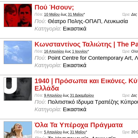
Πού Ήσουν;
Πότε:
10 Μαΐου
έως
31 Μαΐου
*
Ώρα:
Δες
Πού:
Θέατρο Πολης-ΟΠΑΠ, Λευκωσία
Κατηγορία:
Εικαστικά
Κωνσταντίνος Ταλιώτης | The Pa
Πότε:
16 Απριλίου
έως
1 Ιουνίου
*
Ώρα:
Ολο
Πού:
Point Centre for Contemporary Art, 
Κατηγορία:
Εικαστικά
1940 | Πρόσωπα και Εικόνες. Κύ
Ελλάδα
Πότε:
9 Απριλίου
έως
31 Δεκεμβρίου
Ώρα:
Δες
Πού:
Πολιτιστικό Ιδρυμα Τραπέζης Κύπρο
Κατηγορία:
Εικαστικά
Όλα Τα Υπέροχα Πράγματα
Πότε:
5 Απριλίου
έως
31 Μαΐου
*
Ώρα:
20: