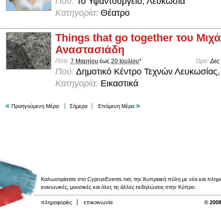
Πού:
Το Υφαντουργείο, Λευκωσία
Κατηγορία:
Θέατρο
Things that go together του Μιχ
Αναστασιάδη
Πότε:
7 Μαρτίου
έως
20 Ιουλίου
*
Ώρα:
Δες
Πού:
Δημοτικό Κέντρο Τεχνών Λευκωσίας,
Κατηγορία:
Εικαστικά
Προηγούμενη Μέρα
Σήμερα
Επόμενη Μέρα
Καλωσορίσατε στο CyprusEvents.net, την Κυπριακή πύλη με νέα και πληροφο
κοινωνικές, μουσικές και όλες τις άλλες εκδηλώσεις στην Κύπρο.
πληροφορίες
επικοινωνία
© 2008