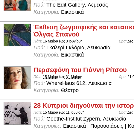
Πού:
The Edit Gallery, Λεμεσός
Κατηγορία:
Εικαστικά
Έκθεση ζωγραφικής και κατασκ
Όλγας Σπανού
Πότε:
16 Μαΐου
έως
3 Ιουνίου
*
Ώρα:
Δες
Πού:
Γκαλερί Γκλόρια, Λευκωσία
Κατηγορία:
Εικαστικά
Περσεφόνη του Γιάννη Ρίτσου
Πότε:
15 Μαΐου
έως
31 Μαΐου
*
Ώρα:
21:
Πού:
WhereHaus 612, Λευκωσία
Κατηγορία:
Θέατρο
28 Κύπριοι διηγούνται την ιστορ
Πότε:
15 Μαΐου
έως
11 Ιουνίου
*
Ώρα:
Δες
Πού:
Goethe-Institut Zypern, Λευκωσία
Κατηγορίες:
Εικαστικά | Παρουσιάσεις | Κ