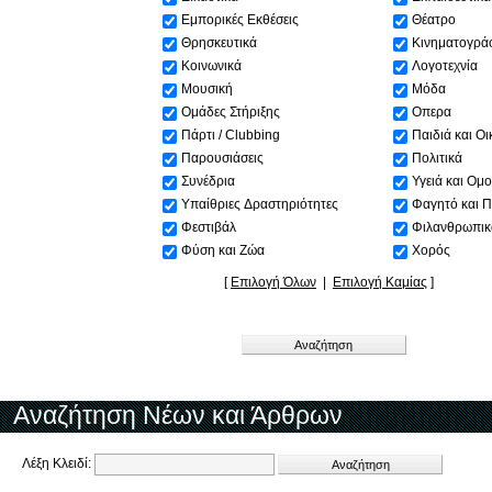
Εμπορικές Εκθέσεις
Θέατρο
Θρησκευτικά
Κινηματογρά
Κοινωνικά
Λογοτεχνία
Μουσική
Μόδα
Ομάδες Στήριξης
Οπερα
Πάρτι / Clubbing
Παιδιά και Οι
Παρουσιάσεις
Πολιτικά
Συνέδρια
Υγειά και Ομ
Υπαίθριες Δραστηριότητες
Φαγητό και 
Φεστιβάλ
Φιλανθρωπικ
Φύση και Ζώα
Χορός
[
Επιλογή Όλων
|
Επιλογή Καμίας
]
Αναζήτηση Νέων και Άρθρων
Λέξη Κλειδί: