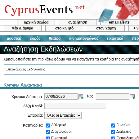
αρχική σελίδα
αναζήτηση
email alerts
νέα & άρθρα
στο κινητό
στον χάρτη
+ 
μουσική
χορός
θέατρο
κινηματογράφος
εικαστικά
περ
Αναζήτηση Εκδηλώσεων
Χρησιμοποιήστε την πιο κάτω φόρμα για να εισαγάγετε τα κριτήρια της αναζήτησή
Επερχόμενες Εκδηλώσεις
Κριτηρια Αναζητησης
έως
Χρονικό Διάστημα:
Λέξη Κλειδί:
Επαρχία:
Αθλητικά
Γυναίκα
Κατηγορίες:
Διαγωνισμοί
Διαλέξεις
Εικαστικά
Εκπαιδευτικά