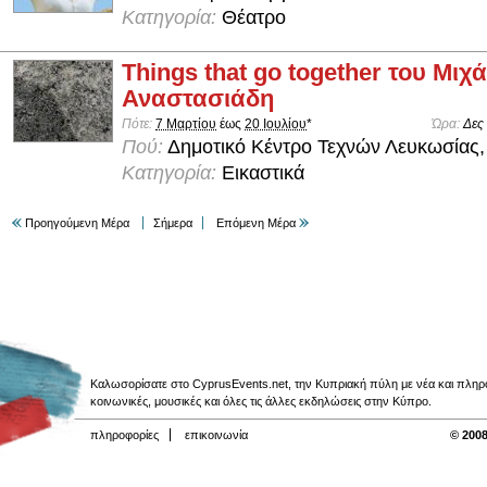
Κατηγορία:
Θέατρο
Things that go together του Μιχ
Αναστασιάδη
Πότε:
7 Μαρτίου
έως
20 Ιουλίου
*
Ώρα:
Δες
Πού:
Δημοτικό Κέντρο Τεχνών Λευκωσίας,
Κατηγορία:
Εικαστικά
Προηγούμενη Μέρα
Σήμερα
Επόμενη Μέρα
Καλωσορίσατε στο CyprusEvents.net, την Κυπριακή πύλη με νέα και πληροφο
κοινωνικές, μουσικές και όλες τις άλλες εκδηλώσεις στην Κύπρο.
πληροφορίες
επικοινωνία
© 2008