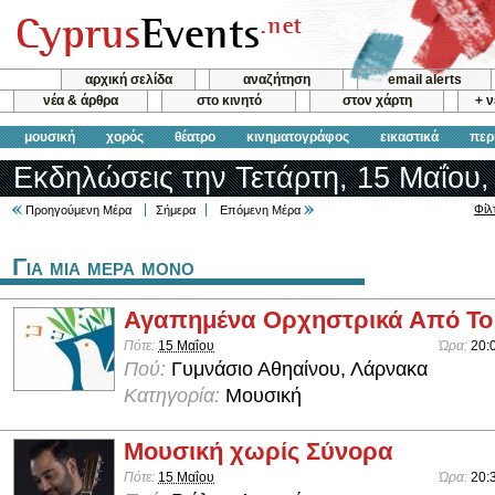
αρχική σελίδα
αναζήτηση
email alerts
νέα & άρθρα
στο κινητό
στον χάρτη
+ 
μουσική
χορός
θέατρο
κινηματογράφος
εικαστικά
περ
Εκδηλώσεις την Τετάρτη, 15 Μαΐου,
Φίλ
Προηγούμενη Μέρα
Σήμερα
Επόμενη Μέρα
Για μια μερα μονο
Αγαπημένα Ορχηστρικά Από Το
Πότε:
15 Μαΐου
Ώρα:
20:
Πού:
Γυμνάσιο Αθηαίνου, Λάρνακα
Κατηγορία:
Μουσική
Μουσική χωρίς Σύνορα
Πότε:
15 Μαΐου
Ώρα:
20: