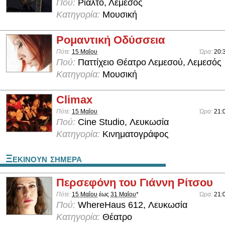
Πού:
Ριάλτο, Λεμεσός
Κατηγορία:
Μουσική
Ρομαντική Οδύσσεια
Πότε:
15 Μαΐου
Ώρα:
20:
Πού:
Παττίχειο Θέατρο Λεμεσού, Λεμεσός
Κατηγορία:
Μουσική
Climax
Πότε:
15 Μαΐου
Ώρα:
21:
Πού:
Cine Studio, Λευκωσία
Κατηγορία:
Κινηματογράφος
Ξεκινουν σημερα
Περσεφόνη του Γιάννη Ρίτσου
Πότε:
15 Μαΐου
έως
31 Μαΐου
*
Ώρα:
21:
Πού:
WhereHaus 612, Λευκωσία
Κατηγορία:
Θέατρο