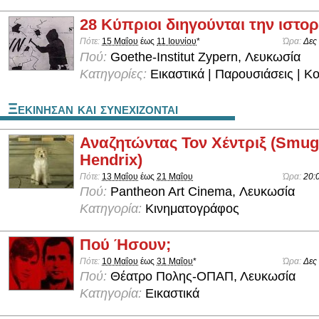
28 Κύπριοι διηγούνται την ιστορ
Πότε:
15 Μαΐου
έως
11 Ιουνίου
*
Ώρα:
Δες
Πού:
Goethe-Institut Zypern, Λευκωσία
Κατηγορίες:
Εικαστικά | Παρουσιάσεις | Κ
Ξεκινησαν και συνεχιζονται
Αναζητώντας Τον Χέντριξ (Smug
Hendrix)
Πότε:
13 Μαΐου
έως
21 Μαΐου
Ώρα:
20:
Πού:
Pantheon Art Cinema, Λευκωσία
Κατηγορία:
Κινηματογράφος
Πού Ήσουν;
Πότε:
10 Μαΐου
έως
31 Μαΐου
*
Ώρα:
Δες
Πού:
Θέατρο Πολης-ΟΠΑΠ, Λευκωσία
Κατηγορία:
Εικαστικά