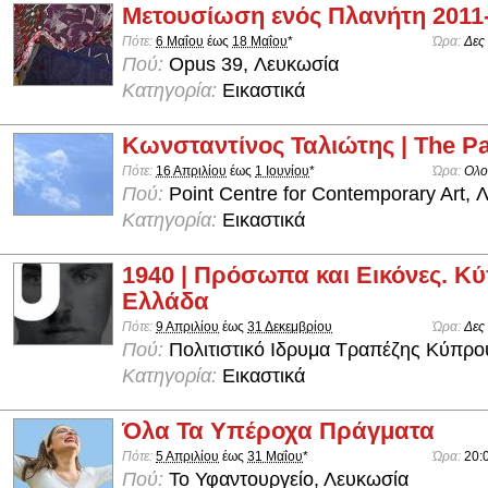
Μετουσίωση ενός Πλανήτη 2011
Πότε:
6 Μαΐου
έως
18 Μαΐου
*
Ώρα:
Δες
Πού:
Opus 39, Λευκωσία
Κατηγορία:
Εικαστικά
Κωνσταντίνος Ταλιώτης | The Pa
Πότε:
16 Απριλίου
έως
1 Ιουνίου
*
Ώρα:
Ολο
Πού:
Point Centre for Contemporary Art, 
Κατηγορία:
Εικαστικά
1940 | Πρόσωπα και Εικόνες. Κύ
Ελλάδα
Πότε:
9 Απριλίου
έως
31 Δεκεμβρίου
Ώρα:
Δες
Πού:
Πολιτιστικό Ιδρυμα Τραπέζης Κύπρο
Κατηγορία:
Εικαστικά
Όλα Τα Υπέροχα Πράγματα
Πότε:
5 Απριλίου
έως
31 Μαΐου
*
Ώρα:
20:
Πού:
Το Υφαντουργείο, Λευκωσία