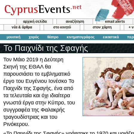
αρχική σελίδα
αναζήτηση
email alerts
νέα & άρθρα
στο κινητό
στον χάρτη
+ 
μουσική
χορός
θέατρο
κινηματογράφος
εικαστικά
περ
Το Παιχνίδι της Σφαγής
Τον Μάιο 2019 η Δεύτερη
Σκηνή της ΕΘΑΛ θα
παρουσιάσει το εμβληματικό
έργο του Ευγένιου Ιονέσκο Το
Παιχνίδι της Σφαγής, ένα από
τα τελευταία και όχι ιδιαίτερα
γνωστά έργα στην Κύπρο, του
συγγραφέα της Φαλακρής
τραγουδίστριας και του
Ρινόκερου.
«Το Παιχνίδι της Σφαγής» γράφτηκε το 1970 και μοιάζει