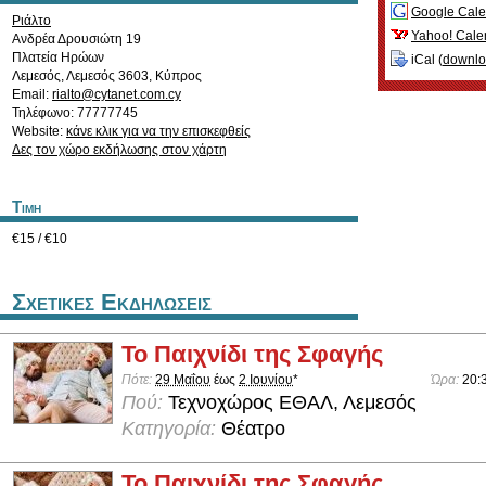
Google Cale
Ριάλτο
Yahoo! Cale
Ανδρέα Δρουσιώτη 19
Πλατεία Ηρώων
iCal (
downl
Λεμεσός
,
Λεμεσός
3603
,
Κύπρος
Email:
rialto@cytanet.com.cy
Τηλέφωνο: 77777745
Website:
κάνε κλικ για να την επισκεφθείς
Δες τον χώρο εκδήλωσης στον χάρτη
Τιμη
€15 / €10
Σχετικες Εκδηλωσεις
Το Παιχνίδι της Σφαγής
Πότε:
29 Μαΐου
έως
2 Ιουνίου
*
Ώρα:
20:
Πού:
Τεχνοχώρος ΕΘΑΛ, Λεμεσός
Κατηγορία:
Θέατρο
Το Παιχνίδι της Σφαγής