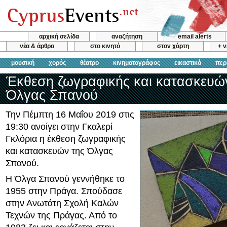
αρχική σελίδα
αναζήτηση
email alerts
νέα & άρθρα
στο κινητό
στον χάρτη
+ 
μουσική
χορός
θέατρο
κινηματογράφος
εικαστικά
περ
Έκθεση ζωγραφικής και κατασκευώ
Όλγας Σπανού
Την Πέμπτη 16 Μαΐου 2019 στις
19:30 ανοίγει στην Γκαλερί
Γκλόρια η έκθεση ζωγραφικής
και κατασκευών της Όλγας
Σπανού.
Η Όλγα Σπανού γεννήθηκε το
1955 στην Πράγα. Σπούδασε
στην Ανωτάτη Σχολή Καλών
Τεχνών της Πράγας. Από το