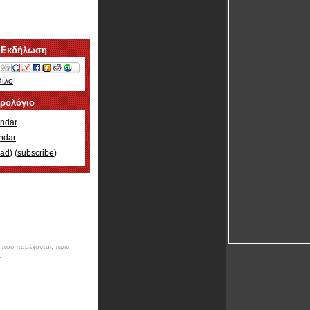
 Εκδήλωση
Φίλο
ερολόγιο
ndar
ndar
oad
) (
subscribe
)
ν που παρέχονται, πριν
.