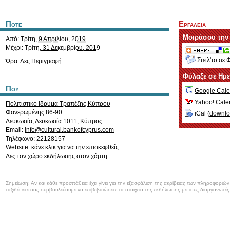
Ποτε
Εργαλεια
Μοιράσου την
Από:
Τρίτη, 9 Απριλίου, 2019
Μέχρι:
Τρίτη, 31 Δεκεμβρίου, 2019
Στείλ'το σε 
Ώρα: Δες Περιγραφή
Φύλαξε σε Ημ
Που
Google Cale
Yahoo! Cale
Πολιτιστικό Ιδρυμα Τραπέζης Κύπρου
Φανερωμένης 86-90
iCal (
downl
Λευκωσία
,
Λευκωσία
1011
,
Κύπρος
Email:
info@cultural.bankofcyprus.com
Τηλέφωνο: 22128157
Website:
κάνε κλικ για να την επισκεφθείς
Δες τον χώρο εκδήλωσης στον χάρτη
Σημείωση: Αν και κάθε προσπάθεια έχει γίνει για την εξασφάλιση της ακρίβειας των πληροφοριώ
ταξιδέψετε σας συμβουλεύουμε να επιβεβαιώσετε τα στοιχεία της εκδήλωσης με τους διοργανωτές