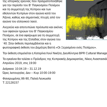
της ιστορικής έρευνας που πραγματοποιήθηκε
για την περίοδο του Β’ Παγκοσμίου Πολέμου
και τη συμμετοχή της Κύπρου και των
εθελοντών Κυπρίων στον αγώνα κατά του
Άξονα, καθώς και σημαντικές πτυχές από τον
αγώνα του ελληνικού λαού.
Ανιχνεύει και αποτυπώνει πρόσωπα και εικόνες
των αφανών ηρώων του Β’ Παγκοσμίου
Πολέμου, σε ένα αφιέρωμα για τη συμμετοχή
της Κύπρου και της Ελλάδας στον αγώνα του
΄40. Στην έκθεση περιλαμβάνεται και η
φωτογραφική έκθεση του Δημήτρη Βαττή «Οι Ξεχασμένοι ενός Πολέμου».
Την έκθεση επιμελείται η Κατερίνα Λουί Νικήτα, Διευθύντρια BPR Cultural Manag
Τα εγκαίνια θα τελέσει ο Πρόεδρος της Κυπριακής Δημοκρατίας, Νίκος Αναστασιάδ
Απριλίου 2019, στις 19:00
Διάρκεια: 10.04.19 – 31.12.19
Ώρες λειτουργίας: Δευ – Κυρ 10:00-19:00
Φανερωμένης 86-90, Παλιά Λευκωσία
T: 22128157