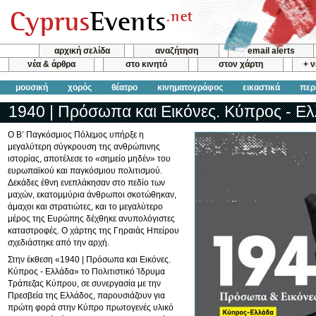
αρχική σελίδα
αναζήτηση
email alerts
νέα & άρθρα
στο κινητό
στον χάρτη
+ 
μουσική
χορός
θέατρο
κινηματογράφος
εικαστικά
περ
1940 | Πρόσωπα και Εικόνες. Κύπρος - Ε
Ο Β’ Παγκόσμιος Πόλεμος υπήρξε η
μεγαλύτερη σύγκρουση της ανθρώπινης
ιστορίας, αποτέλεσε το «σημείο μηδέν» του
ευρωπαϊκού και παγκόσμιου πολιτισμού.
Δεκάδες έθνη ενεπλάκησαν στο πεδίο των
μαχών, εκατομμύρια άνθρωποι σκοτώθηκαν,
άμαχοι και στρατιώτες, και το μεγαλύτερο
μέρος της Ευρώπης δέχθηκε ανυπολόγιστες
καταστροφές. Ο χάρτης της Γηραιάς Ηπείρου
σχεδιάστηκε από την αρχή.
Στην έκθεση «1940 | Πρόσωπα και Εικόνες.
Κύπρος - Ελλάδα» το Πολιτιστικό Ίδρυμα
Τράπεζας Κύπρου, σε συνεργασία με την
Πρεσβεία της Ελλάδος, παρουσιάζουν για
πρώτη φορά στην Κύπρο πρωτογενές υλικό