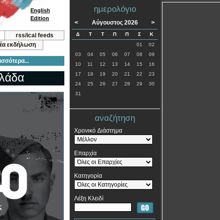
ημερολόγιο
English
Edition
<
Αύγουστος 2026
>
Δ
Τ
Τ
Π
Π
Σ
Κ
rss/ical feeds
νέα εκδήλωση
01
02
03
04
05
06
07
08
09
ισσότερα...
10
11
12
13
14
15
16
λλάδα
17
18
19
20
21
22
23
24
25
26
27
28
29
30
31
αναζήτηση
Χρονικό Διάστημα
Επαρχία
Κατηγορία
Λέξη Κλειδί