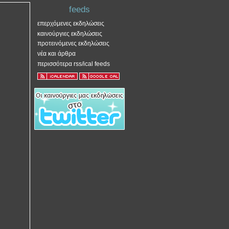
feeds
επερχόμενες εκδηλώσεις
καινούργιες εκδηλώσεις
προτεινόμενες εκδηλώσεις
νέα και άρθρα
περισσότερα rss/ical feeds