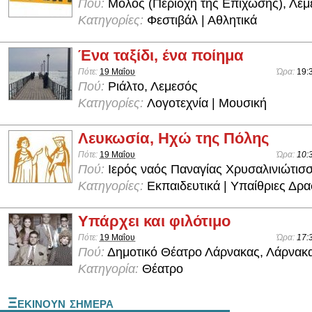
Πού:
Μόλος (Περιοχή της Επίχωσης), Λεμ
Κατηγορίες:
Φεστιβάλ | Αθλητικά
Ένα ταξίδι, ένα ποίημα
Πότε:
19 Μαΐου
Ώρα:
19:
Πού:
Ριάλτο, Λεμεσός
Κατηγορίες:
Λογοτεχνία | Μουσική
Λευκωσία, Ηχώ της Πόλης
Πότε:
19 Μαΐου
Ώρα:
10:3
Πού:
Ιερός ναός Παναγίας Χρυσαλινιώτισ
Κατηγορίες:
Εκπαιδευτικά | Υπαίθριες Δρα
Υπάρχει και φιλότιμο
Πότε:
19 Μαΐου
Ώρα:
17:
Πού:
Δημοτικό Θέατρο Λάρνακας, Λάρνακ
Κατηγορία:
Θέατρο
Ξεκινουν σημερα