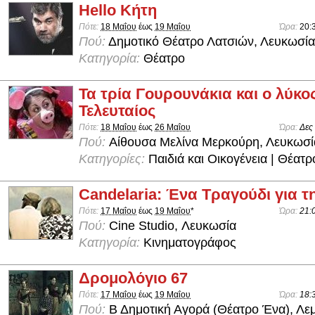
Hello Κήτη
Πότε:
18 Μαΐου
έως
19 Μαΐου
Ώρα:
20:
Πού:
Δημοτικό Θέατρο Λατσιών, Λευκωσία
Κατηγορία:
Θέατρο
Τα τρία Γουρουνάκια και ο λύκο
Τελευταίος
Πότε:
18 Μαΐου
έως
26 Μαΐου
Ώρα:
Δες
Πού:
Aίθουσα Μελίνα Μερκούρη, Λευκωσί
Κατηγορίες:
Παιδιά και Οικογένεια | Θέατρ
Candelaria: Ένα Τραγούδι για 
Πότε:
17 Μαΐου
έως
19 Μαΐου
*
Ώρα:
21:
Πού:
Cine Studio, Λευκωσία
Κατηγορία:
Κινηματογράφος
Δρομολόγιο 67
Πότε:
17 Μαΐου
έως
19 Μαΐου
Ώρα:
18:
Πού:
Β Δημοτική Αγορά (Θέατρο Ένα), Λε