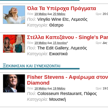
Όλα Τα Υπέροχα Πράγματα
Πότε:
19 Μαΐου
έως
20 Μαΐου
Ώρα:
20:
Πού:
Vinylio Wine Etc, Λεμεσός
Κατηγορία:
Θέατρο
Στέλλα Καπεζάνου - Single's Par
Πότε:
19 Μαΐου
έως
15 Ιουνίου
*
Ώρα:
Δες
Πού:
The Edit Gallery, Λεμεσός
Κατηγορία:
Εικαστικά
Ξεκινησαν και συνεχιζονται
Fisher Stevens - Αφιέρωμα στον
Diamond
Πότε:
18 Μαΐου
έως
19 Μαΐου
Ώρα:
19:
Πού:
Colosseum Restaurant, Πάφος
Κατηγορία:
Μουσική