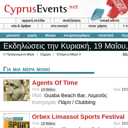
αρχική σελίδα
αναζήτηση
email alerts
νέα & άρθρα
στο κινητό
στον χάρτη
+ 
μουσική
χορός
θέατρο
κινηματογράφος
εικαστικά
περ
Εκδηλώσεις την Κυριακή, 19 Μαΐου
Φίλ
Προηγούμενη Μέρα
Σήμερα
Επόμενη Μέρα
Για μια μερα μονο
Agents Of Time
Πότε:
19 Μαΐου
Ώρα:
10:
Πού:
Guaba Beach Bar, Λεμεσός
Κατηγορία:
Πάρτι / Clubbing
Orbex Limassol Sports Festival
Πότε:
19 Μαΐου
Ώρα:
10: