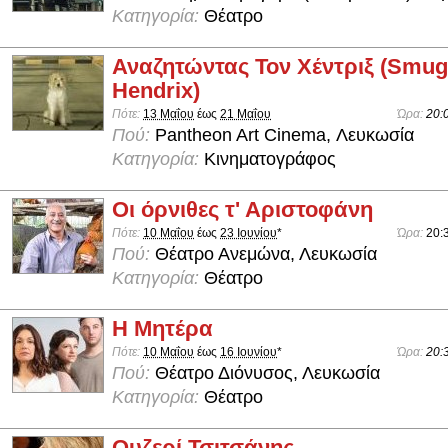
Κατηγορία:
Θέατρο
Αναζητώντας Τον Χέντριξ (Smug
Hendrix)
Πότε:
13 Μαΐου
έως
21 Μαΐου
Ώρα:
20:
Πού:
Pantheon Art Cinema, Λευκωσία
Κατηγορία:
Κινηματογράφος
Οι όρνιθες τ' Αριστοφάνη
Πότε:
10 Μαΐου
έως
23 Ιουνίου
*
Ώρα:
20:
Πού:
Θέατρο Ανεμώνα, Λευκωσία
Κατηγορία:
Θέατρο
Η Μητέρα
Πότε:
10 Μαΐου
έως
16 Ιουνίου
*
Ώρα:
20:
Πού:
Θέατρο Διόνυσος, Λευκωσία
Κατηγορία:
Θέατρο
Ουζερί Τσιτσάνης