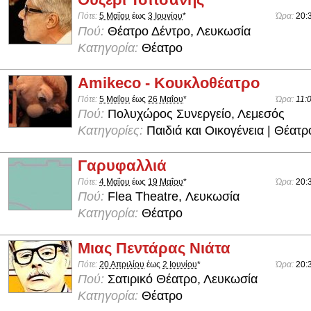
Πότε:
5 Μαΐου
έως
3 Ιουνίου
*
Ώρα:
20:
Πού:
Θέατρο Δέντρο, Λευκωσία
Κατηγορία:
Θέατρο
Amikeco - Κουκλοθέατρο
Πότε:
5 Μαΐου
έως
26 Μαΐου
*
Ώρα:
11:
Πού:
Πολυχώρος Συνεργείο, Λεμεσός
Κατηγορίες:
Παιδιά και Οικογένεια | Θέατρ
Γαρυφαλλιά
Πότε:
4 Μαΐου
έως
19 Μαΐου
*
Ώρα:
20:
Πού:
Flea Theatre, Λευκωσία
Κατηγορία:
Θέατρο
Μιας Πεντάρας Νιάτα
Πότε:
20 Απριλίου
έως
2 Ιουνίου
*
Ώρα:
20:
Πού:
Σατιρικό Θέατρο, Λευκωσία
Κατηγορία:
Θέατρο