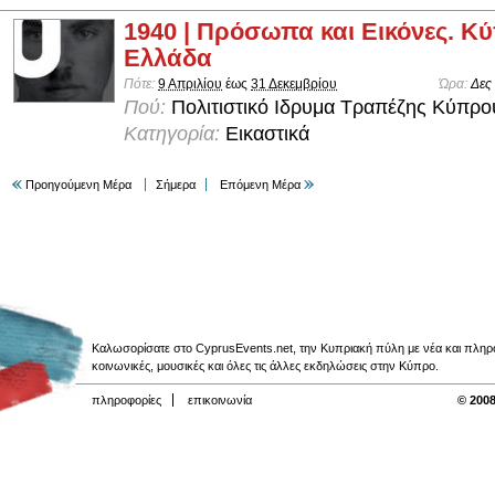
1940 | Πρόσωπα και Εικόνες. Κύ
Ελλάδα
Πότε:
9 Απριλίου
έως
31 Δεκεμβρίου
Ώρα:
Δες
Πού:
Πολιτιστικό Ιδρυμα Τραπέζης Κύπρο
Κατηγορία:
Εικαστικά
Προηγούμενη Μέρα
Σήμερα
Επόμενη Μέρα
Καλωσορίσατε στο CyprusEvents.net, την Κυπριακή πύλη με νέα και πληροφο
κοινωνικές, μουσικές και όλες τις άλλες εκδηλώσεις στην Κύπρο.
πληροφορίες
επικοινωνία
© 2008