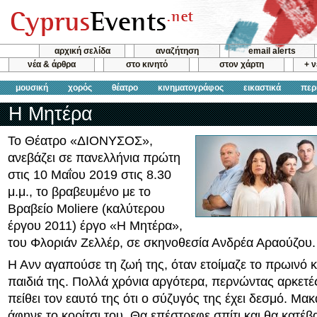
αρχική σελίδα
αναζήτηση
email alerts
νέα & άρθρα
στο κινητό
στον χάρτη
+ 
μουσική
χορός
θέατρο
κινηματογράφος
εικαστικά
περ
Η Μητέρα
Το Θέατρο «ΔΙΟΝΥΣΟΣ»,
ανεβάζει σε πανελλήνια πρώτη
στις 10 Μαΐου 2019 στις 8.30
μ.μ., το βραβευμένο με το
Βραβείο Moliere (καλύτερου
έργου 2011) έργο «Η Μητέρα»,
του Φλοριάν Ζελλέρ, σε σκηνοθεσία Ανδρέα Αραούζου.
Η Ανν αγαπούσε τη ζωή της, όταν ετοίμαζε το πρωινό κ
παιδιά της. Πολλά χρόνια αργότερα, περνώντας αρκετέ
πείθει τον εαυτό της ότι ο σύζυγός της έχει δεσμό. Μακ
άφηνε το κορίτσι του. Θα επέστρεφε σπίτι και θα κατέβ