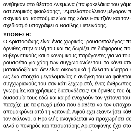
ανέβηκαν στο θέατρο Ανεμώνα ("τα φακελάκια του γάμο
αστυνομικός φκιολάρης", "Αμπελοπούλλειον μέγαρον π
σκηνικά και κοστούμια είναι της Σόσε Εσκιτζιάν και τον
σχεδιασμό υπογράφει ο Βασίλης Πετεινάρης.
ΥΠΟΘΕΣΗ:
Ο Αριστοφάνης είναι ένας χωρικός "ρουσφετολόγος" π
όρνιθες στην αυλή του και τις δωρίζει σε διάφορους πο
κυβερνητικούς και οικονομικους παράγοντες για να το
ρουσφέτια για χάρη των συγχωριανών του..το κάνει α
ματαιοδοξία και δεν είναι οικονομικά ή άλλα τα κίνητρα
ως ένα στοιχείο μεγαλομανίας η ανάγκη του να φαίνετα
συγχωριανούς του σαν κάτι ξεχωριστό, ένας άνθρωπο
γνωριμίες και χρήσιμες διασυνδέσεις! Οι όρνιθες του ό
δυσοσμία τους εδώ και καιρό ενοχλούν τον γείτονα το
πασχίζει με τα φτωχά μέσα που διαθέτει να τον υποχρε
απομακρύνει από τη γειτονιά. Αφού έχει εξαντλήσει κά
τον διάλογο, ο Ηρακλής αναγκάζεται να προχωρήσει σε
αλλά ο πονηρός και πεισματάρης Αριστοφάνης έχει στο