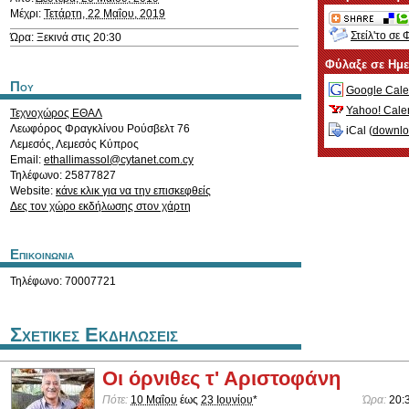
Μέχρι:
Τετάρτη, 22 Μαΐου, 2019
Στείλ'το σε 
Ώρα: Ξεκινά στις 20:30
Φύλαξε σε Ημ
Που
Google Cale
Yahoo! Cale
Τεχνοχώρος ΕΘΑΛ
Λεωφόρος Φραγκλίνου Ρούσβελτ 76
iCal (
downl
Λεμεσός
,
Λεμεσός
Κύπρος
Email:
ethallimassol@cytanet.com.cy
Τηλέφωνο: 25877827
Website:
κάνε κλικ για να την επισκεφθείς
Δες τον χώρο εκδήλωσης στον χάρτη
Επικοινωνια
Τηλέφωνο: 70007721
Σχετικες Εκδηλωσεις
Οι όρνιθες τ' Αριστοφάνη
Πότε:
10 Μαΐου
έως
23 Ιουνίου
*
Ώρα:
20: