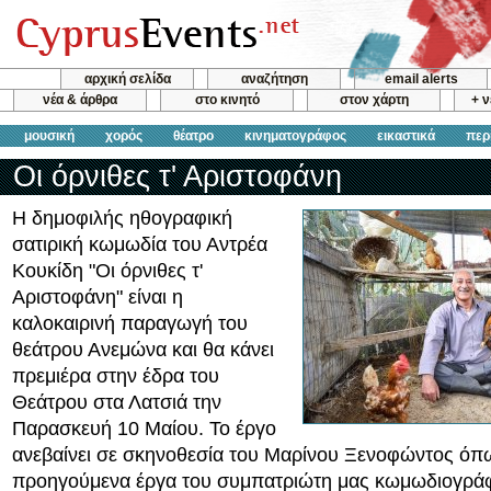
αρχική σελίδα
αναζήτηση
email alerts
νέα & άρθρα
στο κινητό
στον χάρτη
+ 
μουσική
χορός
θέατρο
κινηματογράφος
εικαστικά
περ
Οι όρνιθες τ' Αριστοφάνη
Η δημοφιλής ηθογραφική
σατιρική κωμωδία του Αντρέα
Κουκίδη "Οι όρνιθες τ'
Αριστοφάνη" είναι η
καλοκαιρινή παραγωγή του
θεάτρου Ανεμώνα και θα κάνει
πρεμιέρα στην έδρα του
Θεάτρου στα Λατσιά την
Παρασκευή 10 Μαίου. Το έργο
ανεβαίνει σε σκηνοθεσία του Μαρίνου Ξενοφώντος όπως
προηγούμενα έργα του συμπατριώτη μας κωμωδιογρά