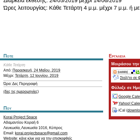
Διάρκεια έκθεσης: 24/05/2019 μέχρι 14/06/2019
Ώρες λειτουργίας: Κάθε Τετάρτη 4 μ.μ. μέχρι 7 μ.μ. ή μ
Ποτε
Εργαλεια
Μοιράσου την
Κάθε Τετάρτη
Από:
Παρασκευή, 24 Μαΐου, 2019
Μέχρι:
Τετάρτη, 12 Ιουνίου, 2019
Στείλ'το σε 
Ώρα: Δες Περιγραφή
Φύλαξε σε Ημ
(δες τις ημερομηνίες)
Google Cale
Yahoo! Cale
Που
iCal (
downl
Korai Project Space
Αδαμαντίου Κοραή 6
Λευκωσία
,
Λευκωσία
1016
,
Κύπρος
Email:
korai.projectspace@gmail.com
Website:
κάνε κλικ για να την επισκεφθείς