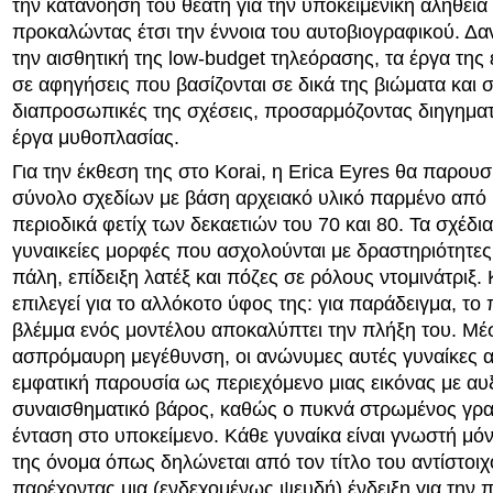
την κατανόηση του θεατή για την υποκειμενική αλήθεια
προκαλώντας έτσι την έννοια του αυτοβιογραφικού. Δα
την αισθητική της low-budget τηλεόρασης, τα έργα της
σε αφηγήσεις που βασίζονται σε δικά της βιώματα και σ
διαπροσωπικές της σχέσεις, προσαρμόζοντας διηγηματ
έργα μυθοπλασίας.
Για την έκθεση της στο Korai, η Erica Eyres θα παρουσ
σύνολο σχεδίων με βάση αρχειακό υλικό παρμένο από 
περιοδικά φετίχ των δεκαετιών του 70 και 80. Τα σχέδι
γυναικείες μορφές που ασχολούνται με δραστηριότητε
πάλη, επίδειξη λατέξ και πόζες σε ρόλους ντομινάτριξ. 
επιλεγεί για το αλλόκοτο ύφος της: για παράδειγμα, τ
βλέμμα ενός μοντέλου αποκαλύπτει την πλήξη του. Μέ
ασπρόμαυρη μεγέθυνση, οι ανώνυμες αυτές γυναίκες 
εμφατική παρουσία ως περιεχόμενο μιας εικόνας με αυ
συναισθηματικό βάρος, καθώς ο πυκνά στρωμένος γρα
ένταση στο υποκείμενο. Κάθε γυναίκα είναι γνωστή μόν
της όνομα όπως δηλώνεται από τον τίτλο του αντίστοιχ
παρέχοντας μια (ενδεχομένως ψευδή) ένδειξη για την 