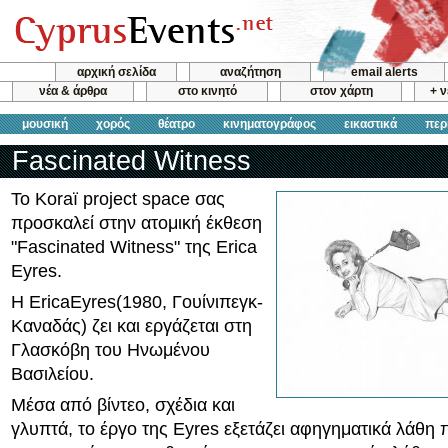
αρχική σελίδα
αναζήτηση
email alerts
νέα & άρθρα
στο κινητό
στον χάρτη
+ 
μουσική
χορός
θέατρο
κινηματογράφος
εικαστικά
περ
Fascinated Witness
Το Koraï project space σας
προσκαλεί στην ατομική έκθεση
"Fascinated Witness" της Erica
Eyres.
Η EricaEyres(1980, Γουίνιπεγκ-
Καναδάς) ζει και εργάζεται στη
Γλασκόβη του Ηνωμένου
Βασιλείου.
Μέσα από βίντεο, σχέδια και
γλυπτά, το έργο της Eyres εξετάζει αφηγηματικά λάθη