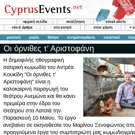
αρχική σελίδα
αναζήτηση
email alerts
νέα & άρθρα
στο κινητό
στον χάρτη
+ 
μουσική
χορός
θέατρο
κινηματογράφος
εικαστικά
περ
Οι όρνιθες τ' Αριστοφάνη
Η δημοφιλής ηθογραφική
σατιρική κωμωδία του Αντρέα
Κουκίδη "Οι όρνιθες τ'
Αριστοφάνη" είναι η
καλοκαιρινή παραγωγή του
θεάτρου Ανεμώνα και θα κάνει
πρεμιέρα στην έδρα του
Θεάτρου στα Λατσιά την
Παρασκευή 10 Μαίου. Το έργο
ανεβαίνει σε σκηνοθεσία του Μαρίνου Ξενοφώντος όπως
προηγούμενα έργα του συμπατριώτη μας κωμωδιογρά