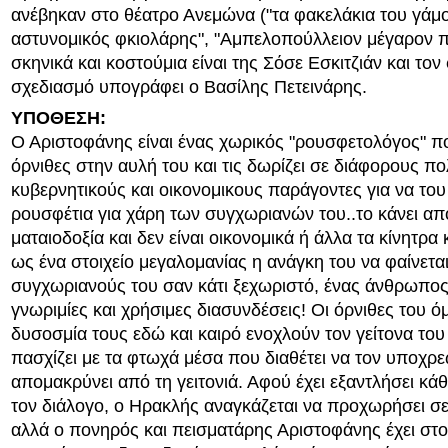
ανέβηκαν στο θέατρο Ανεμώνα ("τα φακελάκια του γάμο
αστυνομικός φκιολάρης", "Αμπελοπούλλειον μέγαρον π
σκηνικά και κοστούμια είναι της Σόσε Εσκιτζιάν και τον
σχεδιασμό υπογράφει ο Βασίλης Πετεινάρης.
ΥΠΟΘΕΣΗ:
Ο Αριστοφάνης είναι ένας χωρικός "ρουσφετολόγος" π
όρνιθες στην αυλή του και τις δωρίζει σε διάφορους πο
κυβερνητικούς και οικονομικους παράγοντες για να το
ρουσφέτια για χάρη των συγχωριανών του..το κάνει α
ματαιοδοξία και δεν είναι οικονομικά ή άλλα τα κίνητρα
ως ένα στοιχείο μεγαλομανίας η ανάγκη του να φαίνετα
συγχωριανούς του σαν κάτι ξεχωριστό, ένας άνθρωπο
γνωριμίες και χρήσιμες διασυνδέσεις! Οι όρνιθες του ό
δυσοσμία τους εδώ και καιρό ενοχλούν τον γείτονα το
πασχίζει με τα φτωχά μέσα που διαθέτει να τον υποχρε
απομακρύνει από τη γειτονιά. Αφού έχει εξαντλήσει κά
τον διάλογο, ο Ηρακλής αναγκάζεται να προχωρήσει σε
αλλά ο πονηρός και πεισματάρης Αριστοφάνης έχει στο