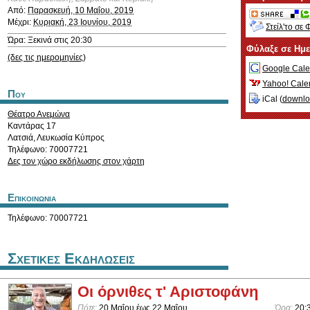
Από:
Παρασκευή, 10 Μαΐου, 2019
Μέχρι:
Κυριακή, 23 Ιουνίου, 2019
Στείλ'το σε 
Ώρα: Ξεκινά στις 20:30
Φύλαξε σε Ημ
(δες τις ημερομηνίες)
Google Cale
Yahoo! Cale
Που
iCal (
downl
Θέατρο Ανεμώνα
Καντάρας 17
Λατσιά
,
Λευκωσία
Κύπρος
Τηλέφωνο: 70007721
Δες τον χώρο εκδήλωσης στον χάρτη
Επικοινωνια
Τηλέφωνο: 70007721
Σχετικες Εκδηλωσεις
Οι όρνιθες τ' Αριστοφάνη
Πότε:
20 Μαΐου
έως
22 Μαΐου
Ώρα:
20: