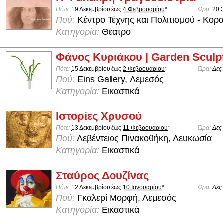
Πότε:
19 Δεκεμβρίου
έως
4 Φεβρουαρίου
*
Ώρα:
20:
Πού:
Κέντρο Τέχνης και Πολιτισμού - Κορ
Κατηγορία:
Θέατρο
Φάνος Κυριάκου | Garden Sculp
Πότε:
15 Δεκεμβρίου
έως
2 Φεβρουαρίου
*
Ώρα:
Δες
Πού:
Eins Gallery, Λεμεσός
Κατηγορία:
Εικαστικά
Ιστορίες Χρυσού
Πότε:
13 Δεκεμβρίου
έως
11 Φεβρουαρίου
*
Ώρα:
Δες
Πού:
Λεβέντειος Πινακοθήκη, Λευκωσία
Κατηγορία:
Εικαστικά
Σταύρος Δουζίνας
Πότε:
12 Δεκεμβρίου
έως
10 Ιανουαρίου
*
Ώρα:
Δες
Πού:
Γκαλερί Μορφή, Λεμεσός
Κατηγορία:
Εικαστικά