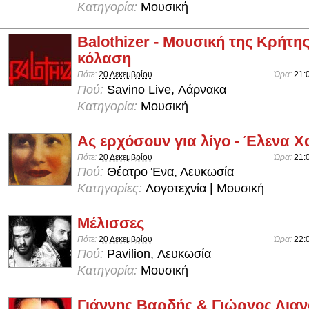
Κατηγορία:
Μουσική
Balothizer - Μουσική της Κρήτη
κόλαση
Πότε:
20 Δεκεμβρίου
Ώρα:
21:
Πού:
Savino Live, Λάρνακα
Κατηγορία:
Μουσική
Ας ερχόσουν για λίγο - Έλενα Χ
Πότε:
20 Δεκεμβρίου
Ώρα:
21:
Πού:
Θέατρο Ένα, Λευκωσία
Κατηγορίες:
Λογοτεχνία | Μουσική
Μέλισσες
Πότε:
20 Δεκεμβρίου
Ώρα:
22:
Πού:
Pavilion, Λευκωσία
Κατηγορία:
Μουσική
Γιάννης Βαρδής & Γιώργος Λιαν