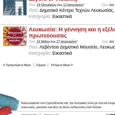
Πότε:
19 Οκτωβρίου
έως
12 Ιανουαρίου
*
Ώρα:
Δες
Πού:
Δημοτικό Κέντρο Τεχνών Λευκωσίας,
Κατηγορία:
Εικαστικά
Λευκωσία: Η γέννηση και η εξέλι
πρωτεύουσας
Πότε:
24 Μαΐου
έως
27 Ιανουαρίου
*
Ώρα:
Δες
Πού:
Λεβέντειο Δημοτικό Μουσείο, Λευκω
Κατηγορία:
Εικαστικά
Προηγούμενη Μέρα
Σήμερα
Επόμενη Μέρα
Καλωσορίσατε στο CyprusEvents.net, την Κυπριακή πύλη με νέα και πληροφο
κοινωνικές, μουσικές και όλες τις άλλες εκδηλώσεις στην Κύπρο.