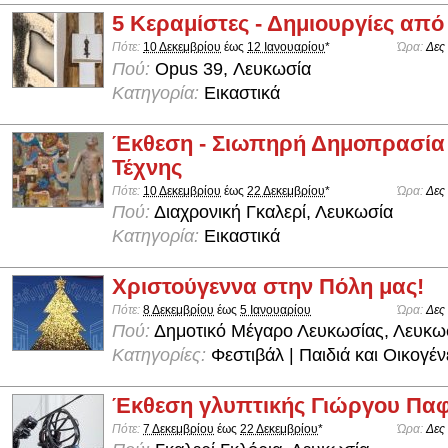
5 Κεραμίστες - Δημιουργίες απ
Πότε:
10 Δεκεμβρίου
έως
12 Ιανουαρίου
*
Ώρα:
Δες
Πού:
Opus 39, Λευκωσία
Κατηγορία:
Εικαστικά
Έκθεση - Σιωπηρή Δημοπρασί
Τέχνης
Πότε:
10 Δεκεμβρίου
έως
22 Δεκεμβρίου
*
Ώρα:
Δες
Πού:
Διαχρονική Γκαλερί, Λευκωσία
Κατηγορία:
Εικαστικά
Χριστούγεννα στην Πόλη μας!
Πότε:
8 Δεκεμβρίου
έως
5 Ιανουαρίου
Ώρα:
Δες
Πού:
Δημοτικό Μέγαρο Λευκωσίας, Λευκω
Κατηγορίες:
Φεστιβάλ | Παιδιά και Οικογέν
Έκθεση γλυπτικής Γιώργου Παφ
Πότε:
7 Δεκεμβρίου
έως
22 Δεκεμβρίου
*
Ώρα:
Δες