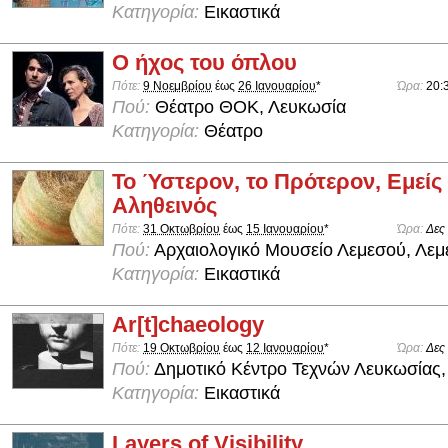
Κατηγορία:
Εικαστικά
Ο ήχος του όπλου
Πότε:
9 Νοεμβρίου
έως
26 Ιανουαρίου
*
Ώρα:
20:
Πού:
Θέατρο ΘΟΚ, Λευκωσία
Κατηγορία:
Θέατρο
Το Ύστερον, το Πρότερον, Εμείς
Αληθεινός
Πότε:
31 Οκτωβρίου
έως
15 Ιανουαρίου
*
Ώρα:
Δες
Πού:
Αρχαιολογικό Μουσείο Λεμεσού, Λεμ
Κατηγορία:
Εικαστικά
Ar[t]chaeology
Πότε:
19 Οκτωβρίου
έως
12 Ιανουαρίου
*
Ώρα:
Δες
Πού:
Δημοτικό Κέντρο Τεχνών Λευκωσίας,
Κατηγορία:
Εικαστικά
Layers of Visibility