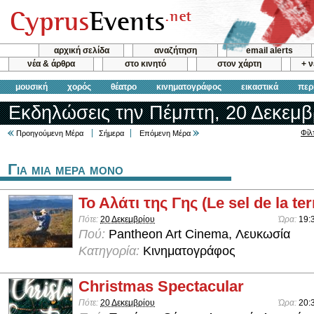
αρχική σελίδα
αναζήτηση
email alerts
νέα & άρθρα
στο κινητό
στον χάρτη
+ 
μουσική
χορός
θέατρο
κινηματογράφος
εικαστικά
περ
Εκδηλώσεις την Πέμπτη, 20 Δεκεμβ
Φίλ
Προηγούμενη Μέρα
Σήμερα
Επόμενη Μέρα
Για μια μερα μονο
Το Αλάτι της Γης (Le sel de la ter
Πότε:
20 Δεκεμβρίου
Ώρα:
19:
Πού:
Pantheon Art Cinema, Λευκωσία
Κατηγορία:
Κινηματογράφος
Christmas Spectacular
Πότε:
20 Δεκεμβρίου
Ώρα:
20: