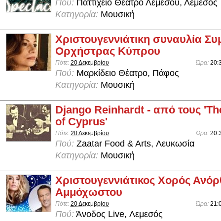
Πού:
Παττίχειο Θέατρο Λεμεσού, Λεμεσός
Κατηγορία:
Μουσική
Χριστουγεννιάτικη συναυλία Σ
Ορχήστρας Κύπρου
Πότε:
20 Δεκεμβρίου
Ώρα:
20:
Πού:
Μαρκίδειο Θέατρο, Πάφος
Κατηγορία:
Μουσική
Django Reinhardt - από τους '
of Cyprus'
Πότε:
20 Δεκεμβρίου
Ώρα:
20:
Πού:
Zaatar Food & Arts, Λευκωσία
Κατηγορία:
Μουσική
Χριστουγεννιάτικος Χορός Ανό
Αμμόχωστου
Πότε:
20 Δεκεμβρίου
Ώρα:
21:
Πού:
Άνοδος Live, Λεμεσός