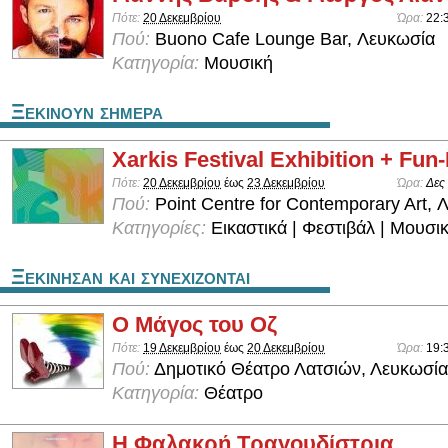
Πότε:
20 Δεκεμβρίου
Ώρα:
22:
Πού:
Buono Cafe Lounge Bar, Λευκωσία
Κατηγορία:
Μουσική
Ξεκινουν σημερα
Xarkis Festival Exhibition + Fun
Πότε:
20 Δεκεμβρίου
έως
23 Δεκεμβρίου
Ώρα:
Δες
Πού:
Point Centre for Contemporary Art, 
Κατηγορίες:
Εικαστικά | Φεστιβάλ | Μουσι
Ξεκινησαν και συνεχιζονται
Ο Μάγος του Οζ
Πότε:
19 Δεκεμβρίου
έως
20 Δεκεμβρίου
Ώρα:
19:
Πού:
Δημοτικό Θέατρο Λατσιών, Λευκωσία
Κατηγορία:
Θέατρο
Η Φαλακρή Τραγουδίστρια