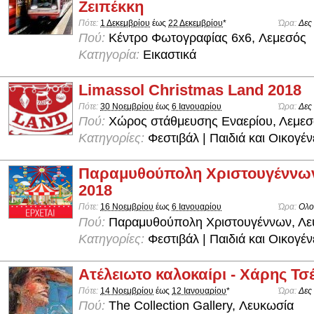
Ζειπέκκη
Πότε:
1 Δεκεμβρίου
έως
22 Δεκεμβρίου
*
Ώρα:
Δες
Πού:
Kέντρο Φωτογραφίας 6x6, Λεμεσός
Κατηγορία:
Εικαστικά
Limassol Christmas Land 2018
Πότε:
30 Νοεμβρίου
έως
6 Ιανουαρίου
Ώρα:
Δες
Πού:
Χώρος στάθμευσης Εναερίου, Λεμεσ
Κατηγορίες:
Φεστιβάλ | Παιδιά και Οικογέν
Παραμυθούπολη Χριστουγέννω
2018
Πότε:
16 Νοεμβρίου
έως
6 Ιανουαρίου
Ώρα:
Ολο
Πού:
Παραμυθούπολη Χριστουγέννων, Λε
Κατηγορίες:
Φεστιβάλ | Παιδιά και Οικογέν
Ατέλειωτο καλοκαίρι - Χάρης Τσ
Πότε:
14 Νοεμβρίου
έως
12 Ιανουαρίου
*
Ώρα:
Δες
Πού:
The Collection Gallery, Λευκωσία