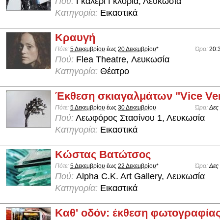
Πού:
Γκαλερί Γκλόρια, Λευκωσία
Κατηγορία:
Εικαστικά
Κραυγή
Πότε:
5 Δεκεμβρίου
έως
20 Δεκεμβρίου
*
Ώρα:
20:
Πού:
Flea Theatre, Λευκωσία
Κατηγορία:
Θέατρο
Έκθεση σκιαγαλμάτων "Vice Ve
Πότε:
5 Δεκεμβρίου
έως
30 Δεκεμβρίου
Ώρα:
Δες
Πού:
Λεωφόρος Στασίνου 1, Λευκωσία
Κατηγορία:
Εικαστικά
Κώστας Βατώτσος
Πότε:
5 Δεκεμβρίου
έως
22 Δεκεμβρίου
*
Ώρα:
Δες
Πού:
Alpha C.K. Art Gallery, Λευκωσία
Κατηγορία:
Εικαστικά
Καθ' οδόν: έκθεση φωτογραφία