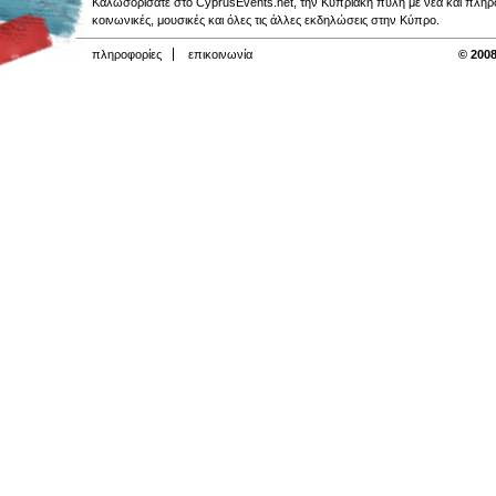
Καλωσορίσατε στο CyprusEvents.net, την Κυπριακή πύλη με νέα και πληροφο
κοινωνικές, μουσικές και όλες τις άλλες εκδηλώσεις στην Κύπρο.
πληροφορίες
επικοινωνία
© 2008