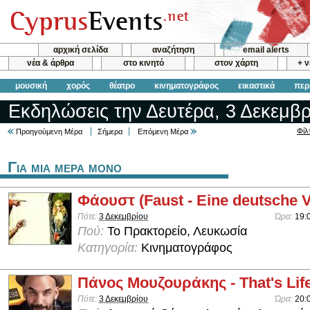
αρχική σελίδα
αναζήτηση
email alerts
νέα & άρθρα
στο κινητό
στον χάρτη
+ 
μουσική
χορός
θέατρο
κινηματογράφος
εικαστικά
περ
Εκδηλώσεις την Δευτέρα, 3 Δεκεμβρ
Φίλ
Προηγούμενη Μέρα
Σήμερα
Επόμενη Μέρα
Για μια μερα μονο
Φάουστ (Faust - Eine deutsche 
Πότε:
3 Δεκεμβρίου
Ώρα:
19:
Πού:
Το Πρακτορείο, Λευκωσία
Κατηγορία:
Κινηματογράφος
Πάνος Μουζουράκης - That's Lif
Πότε:
3 Δεκεμβρίου
Ώρα:
20: