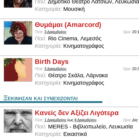
Πού:
Δημοτικό Θέατρο Λατσιών, Λευκωσία
Κατηγορία:
Μουσική
Θυμάμαι (Amarcord)
Πότε:
3 Δεκεμβρίου
Ώρα:
20:
Πού:
Rio Cinema, Λεμεσός
Κατηγορία:
Κινηματογράφος
Birth Days
Πότε:
3 Δεκεμβρίου
Ώρα:
20:
Πού:
Θέατρο Σκάλα, Λάρνακα
Κατηγορία:
Κινηματογράφος
Ξεκινησαν και συνεχιζονται
Κανείς δεν Αξίζει Λιγότερα
Πότε:
1 Δεκεμβρίου
έως
8 Δεκεμβρίου
Ώρα:
Δες
Πού:
MERES - Βιβλιοπωλείο, Λευκωσία
Κατηγορία:
Εικαστικά