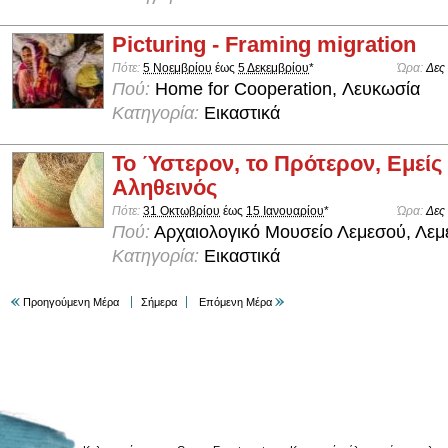
Picturing - Framing migration
Πότε:
5 Νοεμβρίου
έως
5 Δεκεμβρίου
*
Ώρα:
Δες
Πού:
Home for Cooperation, Λευκωσία
Κατηγορία:
Εικαστικά
Το Ύστερον, το Πρότερον, Εμείς
Αληθεινός
Πότε:
31 Οκτωβρίου
έως
15 Ιανουαρίου
*
Ώρα:
Δες
Πού:
Αρχαιολογικό Μουσείο Λεμεσού, Λεμ
Κατηγορία:
Εικαστικά
Προηγούμενη Μέρα
Σήμερα
Επόμενη Μέρα