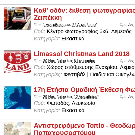
Καθ' οδόν: έκθεση φωτογραφία
Ζειπέκκη
Πότε:
1 Δεκεμβρίου
έως
22 Δεκεμβρίου
*
Ώρα:
Δες
Πού:
Kέντρο Φωτογραφίας 6x6, Λεμεσός
Κατηγορία:
Εικαστικά
Limassol Christmas Land 2018
Πότε:
30 Νοεμβρίου
έως
6 Ιανουαρίου
Ώρα:
Δες
Πού:
Χώρος στάθμευσης Εναερίου, Λεμεσ
Κατηγορίες:
Φεστιβάλ | Παιδιά και Οικογέν
17η Ετήσια Ομαδική Έκθεση Φ
Πότε:
29 Νοεμβρίου
έως
12 Δεκεμβρίου
*
Ώρα:
Δες
Πού:
Φωτοδός, Λευκωσία
Κατηγορία:
Εικαστικά
Αντιστρεφόμενο Τοπίο - Θεοδώ
Παπαχρυσοστόμου