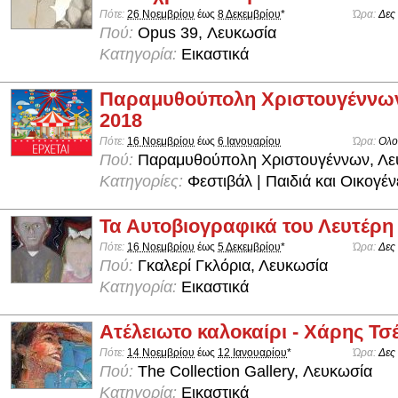
Πότε:
26 Νοεμβρίου
έως
8 Δεκεμβρίου
*
Ώρα:
Δες
Πού:
Opus 39, Λευκωσία
Κατηγορία:
Εικαστικά
Παραμυθούπολη Χριστουγέννω
2018
Πότε:
16 Νοεμβρίου
έως
6 Ιανουαρίου
Ώρα:
Ολο
Πού:
Παραμυθούπολη Χριστουγέννων, Λε
Κατηγορίες:
Φεστιβάλ | Παιδιά και Οικογέν
Τα Αυτοβιογραφικά του Λευτέρ
Πότε:
16 Νοεμβρίου
έως
5 Δεκεμβρίου
*
Ώρα:
Δες
Πού:
Γκαλερί Γκλόρια, Λευκωσία
Κατηγορία:
Εικαστικά
Ατέλειωτο καλοκαίρι - Χάρης Τσ
Πότε:
14 Νοεμβρίου
έως
12 Ιανουαρίου
*
Ώρα:
Δες
Πού:
The Collection Gallery, Λευκωσία
Κατηγορία:
Εικαστικά