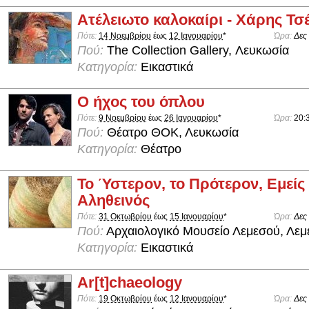
Ατέλειωτο καλοκαίρι - Χάρης Τσ
Πότε:
14 Νοεμβρίου
έως
12 Ιανουαρίου
*
Ώρα:
Δες
Πού:
The Collection Gallery, Λευκωσία
Κατηγορία:
Εικαστικά
Ο ήχος του όπλου
Πότε:
9 Νοεμβρίου
έως
26 Ιανουαρίου
*
Ώρα:
20:
Πού:
Θέατρο ΘΟΚ, Λευκωσία
Κατηγορία:
Θέατρο
Το Ύστερον, το Πρότερον, Εμείς
Αληθεινός
Πότε:
31 Οκτωβρίου
έως
15 Ιανουαρίου
*
Ώρα:
Δες
Πού:
Αρχαιολογικό Μουσείο Λεμεσού, Λεμ
Κατηγορία:
Εικαστικά
Ar[t]chaeology
Πότε:
19 Οκτωβρίου
έως
12 Ιανουαρίου
*
Ώρα:
Δες