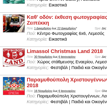
Κατηγορία:
Εικαστικά
Καθ' οδόν: έκθεση φωτογραφία
Ζειπέκκη
Πότε:
1 Δεκεμβρίου
έως
22 Δεκεμβρίου
*
Ώρα:
Δες
Πού:
Kέντρο Φωτογραφίας 6x6, Λεμεσός
Κατηγορία:
Εικαστικά
Limassol Christmas Land 2018
Πότε:
30 Νοεμβρίου
έως
6 Ιανουαρίου
Ώρα:
Δες
Πού:
Χώρος στάθμευσης Εναερίου, Λεμεσ
Κατηγορίες:
Φεστιβάλ | Παιδιά και Οικογέν
Παραμυθούπολη Χριστουγέννω
2018
Πότε:
16 Νοεμβρίου
έως
6 Ιανουαρίου
Ώρα:
Ολο
Πού:
Παραμυθούπολη Χριστουγέννων, Λε
Κατηγορίες:
Φεστιβάλ | Παιδιά και Οικογέν