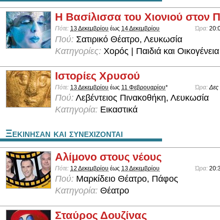
Η Βασίλισσα του Χιονιού στον 
Πότε:
13 Δεκεμβρίου
έως
14 Δεκεμβρίου
Ώρα:
20:
Πού:
Σατιρικό Θέατρο, Λευκωσία
Κατηγορίες:
Χορός | Παιδιά και Οικογένεια
Ιστορίες Χρυσού
Πότε:
13 Δεκεμβρίου
έως
11 Φεβρουαρίου
*
Ώρα:
Δες
Πού:
Λεβέντειος Πινακοθήκη, Λευκωσία
Κατηγορία:
Εικαστικά
Ξεκινησαν και συνεχιζονται
Αλίμονο στους νέους
Πότε:
12 Δεκεμβρίου
έως
13 Δεκεμβρίου
Ώρα:
20:
Πού:
Μαρκίδειο Θέατρο, Πάφος
Κατηγορία:
Θέατρο
Σταύρος Δουζίνας