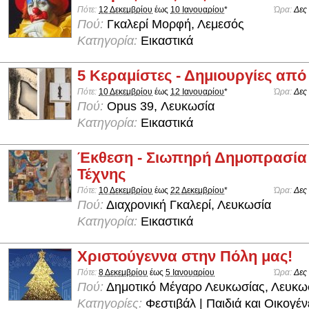
Πότε:
12 Δεκεμβρίου
έως
10 Ιανουαρίου
*
Ώρα:
Δες
Πού:
Γκαλερί Μορφή, Λεμεσός
Κατηγορία:
Εικαστικά
5 Κεραμίστες - Δημιουργίες απ
Πότε:
10 Δεκεμβρίου
έως
12 Ιανουαρίου
*
Ώρα:
Δες
Πού:
Opus 39, Λευκωσία
Κατηγορία:
Εικαστικά
Έκθεση - Σιωπηρή Δημοπρασί
Τέχνης
Πότε:
10 Δεκεμβρίου
έως
22 Δεκεμβρίου
*
Ώρα:
Δες
Πού:
Διαχρονική Γκαλερί, Λευκωσία
Κατηγορία:
Εικαστικά
Χριστούγεννα στην Πόλη μας!
Πότε:
8 Δεκεμβρίου
έως
5 Ιανουαρίου
Ώρα:
Δες
Πού:
Δημοτικό Μέγαρο Λευκωσίας, Λευκω
Κατηγορίες:
Φεστιβάλ | Παιδιά και Οικογέν