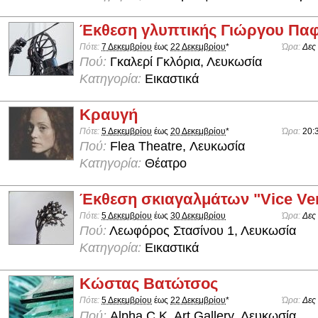
Έκθεση γλυπτικής Γιώργου Παφ
Πότε:
7 Δεκεμβρίου
έως
22 Δεκεμβρίου
*
Ώρα:
Δες
Πού:
Γκαλερί Γκλόρια, Λευκωσία
Κατηγορία:
Εικαστικά
Κραυγή
Πότε:
5 Δεκεμβρίου
έως
20 Δεκεμβρίου
*
Ώρα:
20:
Πού:
Flea Theatre, Λευκωσία
Κατηγορία:
Θέατρο
Έκθεση σκιαγαλμάτων "Vice Ve
Πότε:
5 Δεκεμβρίου
έως
30 Δεκεμβρίου
Ώρα:
Δες
Πού:
Λεωφόρος Στασίνου 1, Λευκωσία
Κατηγορία:
Εικαστικά
Κώστας Βατώτσος
Πότε:
5 Δεκεμβρίου
έως
22 Δεκεμβρίου
*
Ώρα:
Δες
Πού:
Alpha C.K. Art Gallery, Λευκωσία