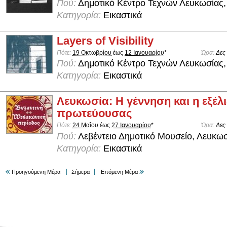
Πού:
Δημοτικό Κέντρο Τεχνών Λευκωσίας,
Κατηγορία:
Εικαστικά
Layers of Visibility
Πότε:
19 Οκτωβρίου
έως
12 Ιανουαρίου
*
Ώρα:
Δες
Πού:
Δημοτικό Κέντρο Τεχνών Λευκωσίας,
Κατηγορία:
Εικαστικά
Λευκωσία: Η γέννηση και η εξέλι
πρωτεύουσας
Πότε:
24 Μαΐου
έως
27 Ιανουαρίου
*
Ώρα:
Δες
Πού:
Λεβέντειο Δημοτικό Μουσείο, Λευκω
Κατηγορία:
Εικαστικά
Προηγούμενη Μέρα
Σήμερα
Επόμενη Μέρα