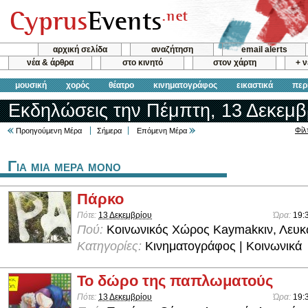
αρχική σελίδα
αναζήτηση
email alerts
νέα & άρθρα
στο κινητό
στον χάρτη
+ 
μουσική
χορός
θέατρο
κινηματογράφος
εικαστικά
περ
Εκδηλώσεις την Πέμπτη, 13 Δεκεμβ
Φίλ
Προηγούμενη Μέρα
Σήμερα
Επόμενη Μέρα
Για μια μερα μονο
Πάρκο
Πότε:
13 Δεκεμβρίου
Ώρα:
19:
Πού:
Κοινωνικός Χώρος Kaymakκιν, Λευκ
Κατηγορίες:
Κινηματογράφος | Κοινωνικά
Το δώρο της παπλωματούς
Πότε:
13 Δεκεμβρίου
Ώρα:
19: