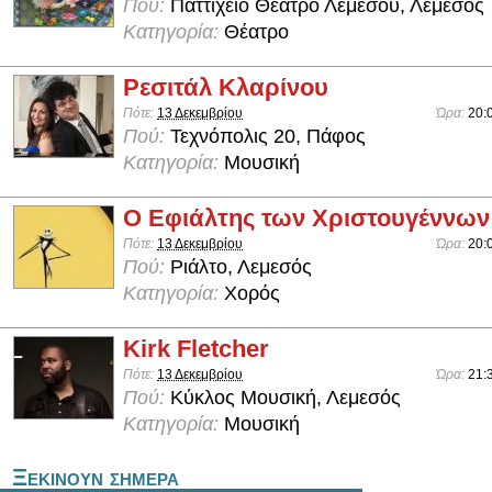
Πού:
Παττίχειο Θέατρο Λεμεσού, Λεμεσός
Κατηγορία:
Θέατρο
Ρεσιτάλ Κλαρίνου
Πότε:
13 Δεκεμβρίου
Ώρα:
20:
Πού:
Τεχνόπολις 20, Πάφος
Κατηγορία:
Μουσική
Ο Εφιάλτης των Χριστουγέννων
Πότε:
13 Δεκεμβρίου
Ώρα:
20:
Πού:
Ριάλτο, Λεμεσός
Κατηγορία:
Χορός
Kirk Fletcher
Πότε:
13 Δεκεμβρίου
Ώρα:
21:
Πού:
Κύκλος Μουσική, Λεμεσός
Κατηγορία:
Μουσική
Ξεκινουν σημερα