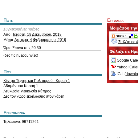
Ποτε
Εργαλεια
Μοιράσου την
Συγκεκριμένες ημέρες
Από:
Τετάρτη, 19 Δεκεμβρίου, 2018
Μέχρι:
Δευτέρα, 4 Φεβρουαρίου, 2019
Στείλ'το σε 
Ώρα: Ξεκινά στις 20:30
Φύλαξε σε Ημ
(δες τις ημερομηνίες)
Google Cale
Yahoo! Cale
Που
iCal (
downl
Κέντρο Τέχνης και Πολιτισμού - Κοραή 1
Αδαμάντιου Κοραή 1
Λευκωσία
,
Λευκωσία
Κύπρος
Δες τον χώρο εκδήλωσης στον χάρτη
Επικοινωνια
Τηλέφωνο: 99711261