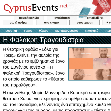
αρχική σελίδα
αναζήτηση
email alerts
νέα & άρθρα
στο κινητό
στον χάρτη
+ 
μουσική
χορός
θέατρο
κινηματογράφος
εικαστικά
περ
Η Φαλακρή Τραγουδίστρια
Η θεατρική ομάδα «Σόλο για
Τρεις» κλείνει την αυλαία της
χρονιάς με το εμβληματικό έργο
του Ευγένιου Ιονέσκο «Η
Φαλακρή Τραγουδίστρια», έργο
το οποίο καθιέρωσε το «θέατρο
του παραλόγου».
Η σκηνοθέτης Μαρία Μανναρίδου Καρσερά επιστρέφει 
θεάτρου Χώρα, για περιορισμένο αριθμό παραστάσεων
και τον Ιανουάριο, κλείνοντας ένα επιτυχημένο κύκλο 
παραγωγών της ομάδας, με τις παραστάσεις «Πίντερ Χ 