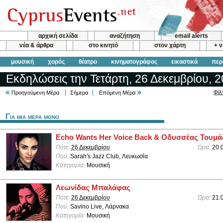
αρχική σελίδα
αναζήτηση
email alerts
νέα & άρθρα
στο κινητό
στον χάρτη
+ 
μουσική
χορός
θέατρο
κινηματογράφος
εικαστικά
περ
Εκδηλώσεις την Τετάρτη, 26 Δεκεμβρίου, 
Φίλ
Προηγούμενη Μέρα
Σήμερα
Επόμενη Μέρα
Για μια μερα μονο
Echo Wants Her Voice Back & Οδυσσέας Τουμά
Πότε:
26 Δεκεμβρίου
Ώρα:
20:
Πού:
Sarah's Jazz Club, Λευκωσία
Κατηγορία:
Μουσική
Λεωνίδας Μπαλάφας
Πότε:
26 Δεκεμβρίου
Ώρα:
21:
Πού:
Savino Live, Λάρνακα
Κατηγορία:
Μουσική