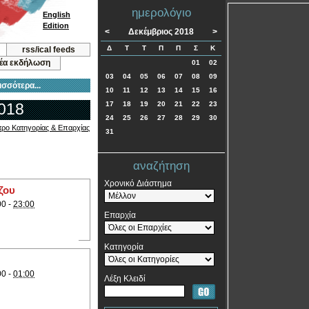
ημερολόγιο
English
Edition
<
Δεκέμβριος 2018
>
Δ
Τ
Τ
Π
Π
Σ
Κ
rss/ical feeds
νέα εκδήλωση
01
02
03
04
05
06
07
08
09
ισσότερα...
10
11
12
13
14
15
16
2018
17
18
19
20
21
22
23
24
25
26
27
28
29
30
τρο Κατηγορίας & Επαρχίας
31
αναζήτηση
Χρονικό Διάστημα
ζου
00 -
23:00
Επαρχία
Κατηγορία
00 -
01:00
Λέξη Κλειδί