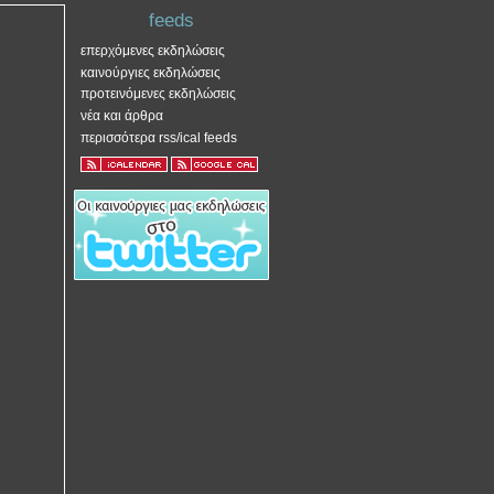
feeds
επερχόμενες εκδηλώσεις
καινούργιες εκδηλώσεις
προτεινόμενες εκδηλώσεις
νέα και άρθρα
περισσότερα rss/ical feeds