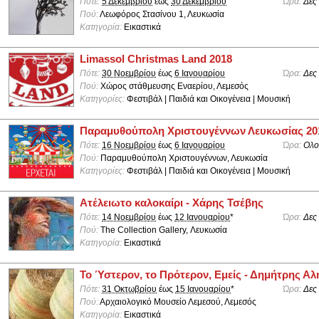
Πότε:
5 Δεκεμβρίου
έως
30 Δεκεμβρίου
Ώρα:
Δες
Πού:
Λεωφόρος Στασίνου 1, Λευκωσία
Κατηγορία:
Εικαστικά
Limassol Christmas Land 2018
Πότε:
30 Νοεμβρίου
έως
6 Ιανουαρίου
Ώρα:
Δες
Πού:
Χώρος στάθμευσης Εναερίου, Λεμεσός
Κατηγορίες:
Φεστιβάλ | Παιδιά και Οικογένεια | Μουσική
Παραμυθούπολη Χριστουγέννων Λευκωσίας 20
Πότε:
16 Νοεμβρίου
έως
6 Ιανουαρίου
Ώρα:
Ολο
Πού:
Παραμυθούπολη Χριστουγέννων, Λευκωσία
Κατηγορίες:
Φεστιβάλ | Παιδιά και Οικογένεια | Μουσική
Ατέλειωτο καλοκαίρι - Χάρης Τσέβης
Πότε:
14 Νοεμβρίου
έως
12 Ιανουαρίου
*
Ώρα:
Δες
Πού:
The Collection Gallery, Λευκωσία
Κατηγορία:
Εικαστικά
Το Ύστερον, το Πρότερον, Εμείς - Δημήτρης Αλ
Πότε:
31 Οκτωβρίου
έως
15 Ιανουαρίου
*
Ώρα:
Δες
Πού:
Αρχαιολογικό Μουσείο Λεμεσού, Λεμεσός
Κατηγορία:
Εικαστικά