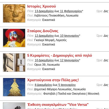
Ιστορίες Χρυσού
Πότε:
13 Δεκεμβρίου
έως
11 Φεβρουαρίου
*
Ώρα:
Δες
Πού:
Λεβέντειος Πινακοθήκη, Λευκωσία
Κατηγορία:
Εικαστικά
Σταύρος Δουζίνας
Πότε:
12 Δεκεμβρίου
έως
10 Ιανουαρίου
*
Ώρα:
Δες
Πού:
Γκαλερί Μορφή, Λεμεσός
Κατηγορία:
Εικαστικά
5 Κεραμίστες - Δημιουργίες από πηλό
Πότε:
10 Δεκεμβρίου
έως
12 Ιανουαρίου
*
Ώρα:
Δες
Πού:
Opus 39, Λευκωσία
Κατηγορία:
Εικαστικά
Χριστούγεννα στην Πόλη μας!
Πότε:
8 Δεκεμβρίου
έως
5 Ιανουαρίου
Ώρα:
Δες
Πού:
Δημοτικό Μέγαρο Λευκωσίας, Λευκωσία
Κατηγορίες:
Φεστιβάλ | Παιδιά και Οικογένεια | Μουσική
Έκθεση σκιαγαλμάτων "Vice Versa"