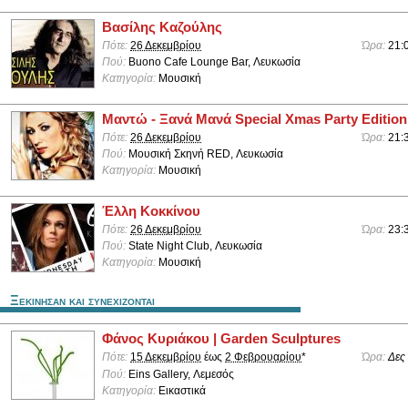
Βασίλης Καζούλης
Πότε:
26 Δεκεμβρίου
Ώρα:
21:
Πού:
Buono Cafe Lounge Bar, Λευκωσία
Κατηγορία:
Μουσική
Μαντώ - Ξανά Μανά Special Xmas Party Edition
Πότε:
26 Δεκεμβρίου
Ώρα:
21:
Πού:
Μουσική Σκηνή RED, Λευκωσία
Κατηγορία:
Μουσική
Έλλη Κοκκίνου
Πότε:
26 Δεκεμβρίου
Ώρα:
23:
Πού:
State Night Club, Λευκωσία
Κατηγορία:
Μουσική
Ξεκινησαν και συνεχιζονται
Φάνος Κυριάκου | Garden Sculptures
Πότε:
15 Δεκεμβρίου
έως
2 Φεβρουαρίου
*
Ώρα:
Δες
Πού:
Eins Gallery, Λεμεσός
Κατηγορία:
Εικαστικά