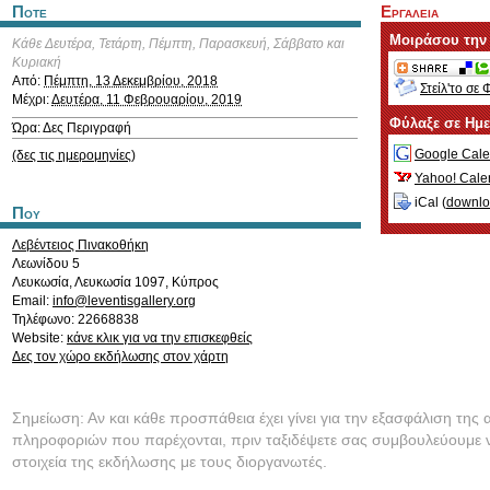
Ποτε
Εργαλεια
Μοιράσου την
Κάθε Δευτέρα, Τετάρτη, Πέμπτη, Παρασκευή, Σάββατο και
Κυριακή
Από:
Πέμπτη, 13 Δεκεμβρίου, 2018
Στείλ'το σε 
Μέχρι:
Δευτέρα, 11 Φεβρουαρίου, 2019
Φύλαξε σε Ημ
Ώρα: Δες Περιγραφή
Google Cale
(δες τις ημερομηνίες)
Yahoo! Cale
iCal (
downl
Που
Λεβέντειος Πινακοθήκη
Λεωνίδου 5
Λευκωσία
,
Λευκωσία
1097
,
Κύπρος
Email:
info@leventisgallery.org
Τηλέφωνο: 22668838
Website:
κάνε κλικ για να την επισκεφθείς
Δες τον χώρο εκδήλωσης στον χάρτη
Σημείωση: Αν και κάθε προσπάθεια έχει γίνει για την εξασφάλιση της 
πληροφοριών που παρέχονται, πριν ταξιδέψετε σας συμβουλεύουμε ν
στοιχεία της εκδήλωσης με τους διοργανωτές.