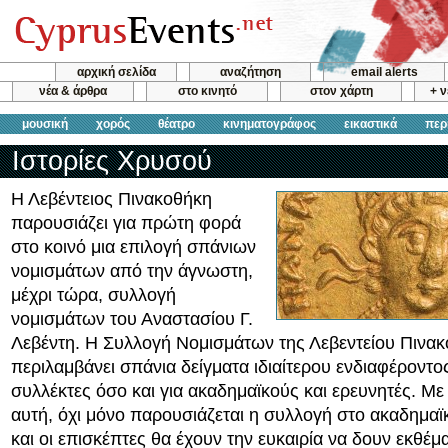
αρχική σελίδα
αναζήτηση
email alerts
νέα & άρθρα
στο κινητό
στον χάρτη
+ 
μουσική
χορός
θέατρο
κινηματογράφος
εικαστικά
περ
Ιστορίες Χρυσού
Η Λεβέντειος Πινακοθήκη
παρουσιάζει για πρώτη φορά
στο κοινό μια επιλογή σπάνιων
νομισμάτων από την άγνωστη,
μέχρι τώρα, συλλογή
νομισμάτων του Αναστασίου Γ.
Λεβέντη. Η Συλλογή Νομισμάτων της Λεβεντείου Πινα
περιλαμβάνει σπάνια δείγματα ιδιαίτερου ενδιαφέροντο
συλλέκτες όσο και για ακαδημαϊκούς και ερευνητές. Με
αυτή, όχι μόνο παρουσιάζεται η συλλογή στο ακαδημαϊκ
και οι επισκέπτες θα έχουν την ευκαιρία να δουν εκθέμ