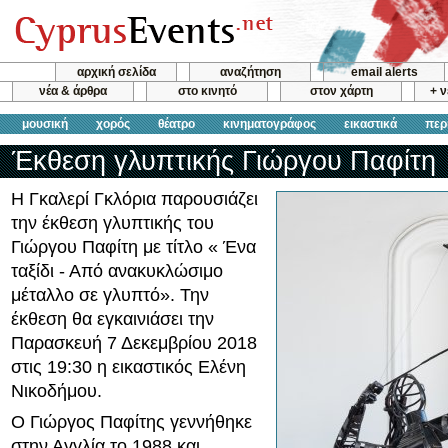
αρχική σελίδα
αναζήτηση
email alerts
νέα & άρθρα
στο κινητό
στον χάρτη
+ 
μουσική
χορός
θέατρο
κινηματογράφος
εικαστικά
περ
Έκθεση γλυπτικής Γιώργου Παφίτη
Η Γκαλερί Γκλόρια παρουσιάζει
την έκθεση γλυπτικής του
Γιώργου Παφίτη με τίτλο « Ένα
ταξίδι - Από ανακυκλώσιμο
μέταλλο σε γλυπτό». Την
έκθεση θα εγκαινιάσει την
Παρασκευή 7 Δεκεμβρίου 2018
στις 19:30 η εικαστικός Ελένη
Νικοδήμου.
Ο Γιώργος Παφίτης γεννήθηκε
στην Αγγλία το 1988 και