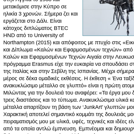
μετακόμισε στην Κύπρο σε
ηλικία 3 χρονών. Σήμερα ζει και
εργάζεται στο Δάλι. Είναι
κάτοχος διπλώματος BTEC
HND από το University of
Northampton (2015) και απόφοιτος με πτυχίο στις «Εικ
και Δίπλωμα «Καλών και Εφαρμοσμένων τεχνών» από 
Καλών και Εφαρμοσμένων Τεχνών Αιγαία στην Λευκωσ
πρόγραμμα Erasmus είχε την ευκαιρία να σπουδάσει 
της Ιταλίας και στην Σεβίλη της Ισπανίας. Μέχρι σήμερα
μέρος σε δέκα ομαδικές εκθέσεις. Η έκθεση « Ένα ταξίδ
ανακυκλώσιμο μέταλλο σε γλυπτό» είναι η πρώτη ατομι
Μιλώντας για την δουλειά του αναφέρει: «Τα έργα μου δ
τρεις διαστάσεις και το τύπωμα. Ανακυκλώσιμα υλικά κ
μέταλλα απαρτίζουν τη βάση των ‘JunkArt’ γλυπτών μο
Χαρακτική αποτελεί σημαντικό κομμάτι της δουλειάς μο
πειραματισμός μου με υλικά, υφές, τεχνικές και ιδέες εί
από τα οποία αντλώ έμπνευση. Εμπνέομαι και δημιουρ