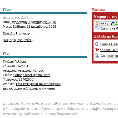
Ποτε
Εργαλεια
Μοιράσου την
Δευτέρα έως Σάββατο
Από:
Παρασκευή, 7 Δεκεμβρίου, 2018
Μέχρι:
Σάββατο, 22 Δεκεμβρίου, 2018
Στείλ'το σε 
Ώρα: Δες Περιγραφή
Φύλαξε σε Ημ
(δες τις ημερομηνίες)
Google Cale
Yahoo! Cale
Που
iCal (
downl
Γκαλερί Γκλόρια
Ζήνωνος Σώζου 3
Λευκωσία
,
Λευκωσία
Κύπρος
Email:
gloriagallery1@gmail.com
Τηλέφωνο: 22762605
Website:
κάνε κλικ για να την επισκεφθείς
Δες τον χώρο εκδήλωσης στον χάρτη
Σημείωση: Αν και κάθε προσπάθεια έχει γίνει για την εξασφάλιση της 
πληροφοριών που παρέχονται, πριν ταξιδέψετε σας συμβουλεύουμε ν
στοιχεία της εκδήλωσης με τους διοργανωτές.