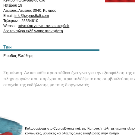
Kέντρο Φωτογραφίας 6x6
Ηπείρου 19
Λεμεσός
,
Λεμεσός
3040
,
Κύπρος
Email:
info@cyprus6x6.com
Τηλέφωνο: 25354810
Website:
κάνε κλικ για να την επισκεφθείς
Δες τον χώρο εκδήλωσης στον χάρτη
Τιμη
Είσοδος Ελεύθερη
Σημείωση: Αν και κάθε προσπάθεια έχει γίνει για την εξασφάλιση της 
πληροφοριών που παρέχονται, πριν ταξιδέψετε σας συμβουλεύουμε ν
στοιχεία της εκδήλωσης με τους διοργανωτές.
Καλωσορίσατε στο CyprusEvents.net, την Κυπριακή πύλη με νέα και πληροφο
κοινωνικές, μουσικές και όλες τις άλλες εκδηλώσεις στην Κύπρο.