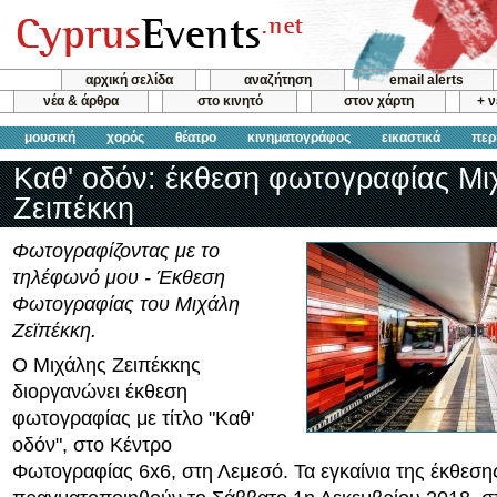
αρχική σελίδα
αναζήτηση
email alerts
νέα & άρθρα
στο κινητό
στον χάρτη
+ 
μουσική
χορός
θέατρο
κινηματογράφος
εικαστικά
περ
Καθ' οδόν: έκθεση φωτογραφίας Μι
Ζειπέκκη
Φωτογραφίζοντας με το
τηλέφωνό μου - Έκθεση
Φωτογραφίας του Μιχάλη
Ζεϊπέκκη.
Ο Μιχάλης Ζειπέκκης
διοργανώνει έκθεση
φωτογραφίας με τίτλο "Καθ'
οδόν", στο Κέντρο
Φωτογραφίας 6x6, στη Λεμεσό. Τα εγκαίνια της έκθεση