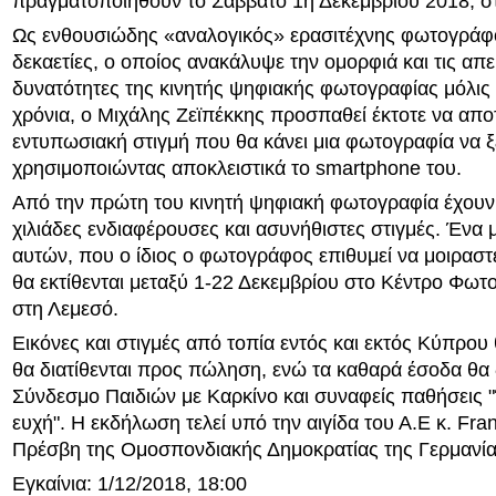
πραγματοποιηθούν το Σάββατο 1η Δεκεμβρίου 2018, στ
Ως ενθουσιώδης «αναλογικός» ερασιτέχνης φωτογράφ
δεκαετίες, ο οποίος ανακάλυψε την ομορφιά και τις απε
δυνατότητες της κινητής ψηφιακής φωτογραφίας μόλις
χρόνια, ο Μιχάλης Ζεϊπέκκης προσπαθεί έκτοτε να απο
εντυπωσιακή στιγμή που θα κάνει μια φωτογραφία να ξ
χρησιμοποιώντας αποκλειστικά το smartphone του.
Από την πρώτη του κινητή ψηφιακή φωτογραφία έχουν
χιλιάδες ενδιαφέρουσες και ασυνήθιστες στιγμές. Ένα 
αυτών, που ο ίδιος ο φωτογράφος επιθυμεί να μοιραστεί
θα εκτίθενται μεταξύ 1-22 Δεκεμβρίου στο Κέντρο Φωτ
στη Λεμεσό.
Εικόνες και στιγμές από τοπία εντός και εκτός Κύπρου θ
θα διατίθενται προς πώληση, ενώ τα καθαρά έσοδα θα 
Σύνδεσμο Παιδιών με Καρκίνο και συναφείς παθήσεις "
ευχή". Η εκδήλωση τελεί υπό την αιγίδα του Α.Ε κ. Fra
Πρέσβη της Ομοσπονδιακής Δημοκρατίας της Γερμανί
Εγκαίνια: 1/12/2018, 18:00