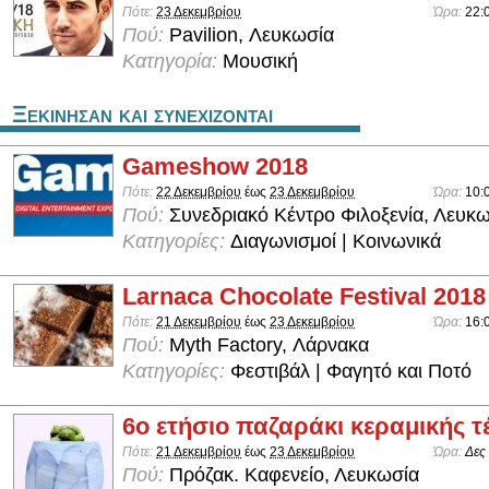
Πότε:
23 Δεκεμβρίου
Ώρα:
22:
Πού:
Pavilion, Λευκωσία
Κατηγορία:
Μουσική
Ξεκινησαν και συνεχιζονται
Gameshow 2018
Πότε:
22 Δεκεμβρίου
έως
23 Δεκεμβρίου
Ώρα:
10:
Πού:
Συνεδριακό Κέντρο Φιλοξενία, Λευκ
Κατηγορίες:
Διαγωνισμοί | Κοινωνικά
Larnaca Chocolate Festival 2018
Πότε:
21 Δεκεμβρίου
έως
23 Δεκεμβρίου
Ώρα:
16:
Πού:
Myth Factory, Λάρνακα
Κατηγορίες:
Φεστιβάλ | Φαγητό και Ποτό
6ο ετήσιο παζαράκι κεραμικής τ
Πότε:
21 Δεκεμβρίου
έως
23 Δεκεμβρίου
Ώρα:
Δες
Πού:
Πρόζακ. Καφενείο, Λευκωσία