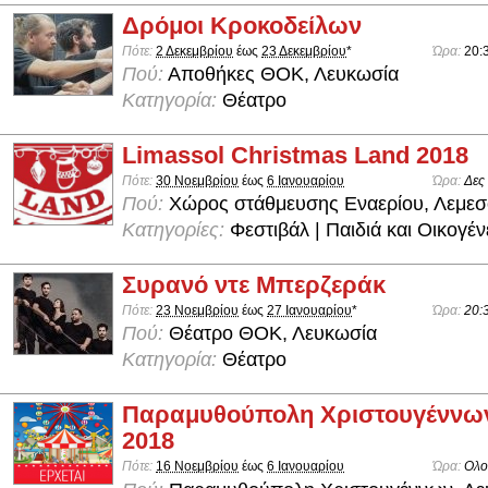
Δρόμοι Κροκοδείλων
Πότε:
2 Δεκεμβρίου
έως
23 Δεκεμβρίου
*
Ώρα:
20:
Πού:
Αποθήκες ΘΟΚ, Λευκωσία
Κατηγορία:
Θέατρο
Limassol Christmas Land 2018
Πότε:
30 Νοεμβρίου
έως
6 Ιανουαρίου
Ώρα:
Δες
Πού:
Χώρος στάθμευσης Εναερίου, Λεμεσ
Κατηγορίες:
Φεστιβάλ | Παιδιά και Οικογέν
Συρανό ντε Μπερζεράκ
Πότε:
23 Νοεμβρίου
έως
27 Ιανουαρίου
*
Ώρα:
20:
Πού:
Θέατρο ΘΟΚ, Λευκωσία
Κατηγορία:
Θέατρο
Παραμυθούπολη Χριστουγέννω
2018
Πότε:
16 Νοεμβρίου
έως
6 Ιανουαρίου
Ώρα:
Ολο