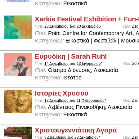
Κατηγορία:
Εικαστικά
Xarkis Festival Exhibition + Fun
Πότε:
20 Δεκεμβρίου
έως
23 Δεκεμβρίου
Ώρα:
Δες
Πού:
Point Centre for Contemporary Art, 
Κατηγορίες:
Εικαστικά | Φεστιβάλ | Μουσι
Ευρυδίκη | Sarah Ruhl
Πότε:
14 Δεκεμβρίου
έως
13 Ιανουαρίου
*
Ώρα:
20:
Πού:
Θέατρο Διόνυσος, Λευκωσία
Κατηγορία:
Θέατρο
Ιστορίες Χρυσού
Πότε:
13 Δεκεμβρίου
έως
11 Φεβρουαρίου
*
Ώρα:
Δες
Πού:
Λεβέντειος Πινακοθήκη, Λευκωσία
Κατηγορία:
Εικαστικά
Χριστουγεννιάτικη Αγορά
Πότε:
8 Δεκεμβρίου
έως
23 Δεκεμβρίου
*
Ώρα:
Δες