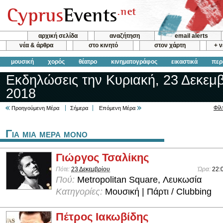
αρχική σελίδα
αναζήτηση
email alerts
νέα & άρθρα
στο κινητό
στον χάρτη
+ 
μουσική
χορός
θέατρο
κινηματογράφος
εικαστικά
περ
Εκδηλώσεις την Κυριακή, 23 Δεκεμβ
2018
Φίλ
Προηγούμενη Μέρα
Σήμερα
Επόμενη Μέρα
Για μια μερα μονο
Γιώργος Τσαλίκης
Πότε:
23 Δεκεμβρίου
Ώρα:
22:
Πού:
Metropolitan Square, Λευκωσία
Κατηγορίες:
Μουσική | Πάρτι / Clubbing
Πέτρος Ιακωβίδης