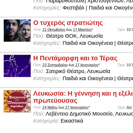
Πού:
Παραμυθούπολη Χριστουγέννων, Λε
Κατηγορίες:
Φεστιβάλ | Παιδιά και Οικογέν
Ο τυχερός στρατιώτης
Πότε:
21 Οκτωβρίου
έως
17 Μαρτίου
*
Ώρα:
10:
Πού:
Θέατρο ΘΟΚ, Λευκωσία
Κατηγορίες:
Παιδιά και Οικογένεια | Θέατρ
Η Πεντάμορφη και το Τέρας
Πότε:
23 Σεπτεμβρίου
έως
27 Ιανουαρίου
*
Ώρα:
10:
Πού:
Σατιρικό Θέατρο, Λευκωσία
Κατηγορίες:
Παιδιά και Οικογένεια | Θέατρ
Λευκωσία: Η γέννηση και η εξέλι
πρωτεύουσας
Πότε:
24 Μαΐου
έως
27 Ιανουαρίου
*
Ώρα:
Δες
Πού:
Λεβέντειο Δημοτικό Μουσείο, Λευκω
Κατηγορία:
Εικαστικά