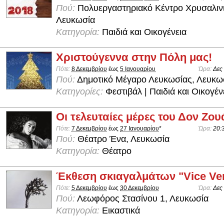
Πού:
Πολυεργαστηριακό Κέντρο Χρυσαλιν
Λευκωσία
Κατηγορία:
Παιδιά και Οικογένεια
Χριστούγεννα στην Πόλη μας!
Πότε:
8 Δεκεμβρίου
έως
5 Ιανουαρίου
Ώρα:
Δες
Πού:
Δημοτικό Μέγαρο Λευκωσίας, Λευκω
Κατηγορίες:
Φεστιβάλ | Παιδιά και Οικογέν
Οι τελευταίες μέρες του Δον Ζου
Πότε:
7 Δεκεμβρίου
έως
27 Ιανουαρίου
*
Ώρα:
20:
Πού:
Θέατρο Ένα, Λευκωσία
Κατηγορία:
Θέατρο
Έκθεση σκιαγαλμάτων "Vice Ve
Πότε:
5 Δεκεμβρίου
έως
30 Δεκεμβρίου
Ώρα:
Δες
Πού:
Λεωφόρος Στασίνου 1, Λευκωσία
Κατηγορία:
Εικαστικά