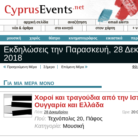
αρχική σελίδα
αναζήτηση
email alerts
νέα & άρθρα
στο κινητό
στον χάρτη
+ 
μουσική
χορός
θέατρο
κινηματογράφος
εικαστικά
περ
Εκδηλώσεις την Παρασκευή, 28 Δεκ
2018
Φίλ
Προηγούμενη Μέρα
Σήμερα
Επόμενη Μέρα
Για μια μερα μονο
Χοροί και τραγούδια από την Ισ
Ουγγαρία και Ελλάδα
Πότε:
28 Δεκεμβρίου
Ώρα:
20:
Πού:
Τεχνόπολις 20, Πάφος
Κατηγορία:
Μουσική