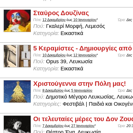
Σταύρος Δουζίνας
Πότε:
12 Δεκεμβρίου
έως
10 Ιανουαρίου
*
Ώρα:
Δες
Πού:
Γκαλερί Μορφή, Λεμεσός
Κατηγορία:
Εικαστικά
5 Κεραμίστες - Δημιουργίες απ
Πότε:
10 Δεκεμβρίου
έως
12 Ιανουαρίου
*
Ώρα:
Δες
Πού:
Opus 39, Λευκωσία
Κατηγορία:
Εικαστικά
Χριστούγεννα στην Πόλη μας!
Πότε:
8 Δεκεμβρίου
έως
5 Ιανουαρίου
Ώρα:
Δες
Πού:
Δημοτικό Μέγαρο Λευκωσίας, Λευκω
Κατηγορίες:
Φεστιβάλ | Παιδιά και Οικογέν
Οι τελευταίες μέρες του Δον Ζου
Πότε:
7 Δεκεμβρίου
έως
27 Ιανουαρίου
*
Ώρα:
20:
Πού:
Θέατρο Ένα, Λευκωσία