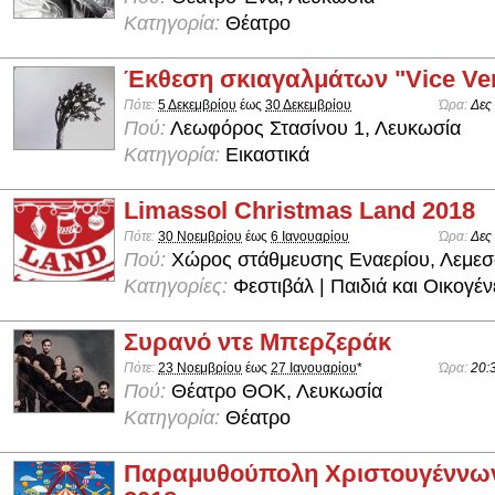
Κατηγορία:
Θέατρο
Έκθεση σκιαγαλμάτων "Vice Ve
Πότε:
5 Δεκεμβρίου
έως
30 Δεκεμβρίου
Ώρα:
Δες
Πού:
Λεωφόρος Στασίνου 1, Λευκωσία
Κατηγορία:
Εικαστικά
Limassol Christmas Land 2018
Πότε:
30 Νοεμβρίου
έως
6 Ιανουαρίου
Ώρα:
Δες
Πού:
Χώρος στάθμευσης Εναερίου, Λεμεσ
Κατηγορίες:
Φεστιβάλ | Παιδιά και Οικογέν
Συρανό ντε Μπερζεράκ
Πότε:
23 Νοεμβρίου
έως
27 Ιανουαρίου
*
Ώρα:
20:
Πού:
Θέατρο ΘΟΚ, Λευκωσία
Κατηγορία:
Θέατρο
Παραμυθούπολη Χριστουγέννω