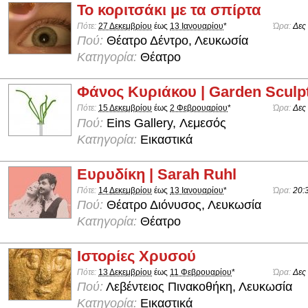
Το κοριτσάκι με τα σπίρτα
Πότε:
27 Δεκεμβρίου
έως
13 Ιανουαρίου
*
Ώρα:
Δες
Πού:
Θέατρο Δέντρο, Λευκωσία
Κατηγορία:
Θέατρο
Φάνος Κυριάκου | Garden Sculp
Πότε:
15 Δεκεμβρίου
έως
2 Φεβρουαρίου
*
Ώρα:
Δες
Πού:
Eins Gallery, Λεμεσός
Κατηγορία:
Εικαστικά
Ευρυδίκη | Sarah Ruhl
Πότε:
14 Δεκεμβρίου
έως
13 Ιανουαρίου
*
Ώρα:
20:
Πού:
Θέατρο Διόνυσος, Λευκωσία
Κατηγορία:
Θέατρο
Ιστορίες Χρυσού
Πότε:
13 Δεκεμβρίου
έως
11 Φεβρουαρίου
*
Ώρα:
Δες
Πού:
Λεβέντειος Πινακοθήκη, Λευκωσία
Κατηγορία:
Εικαστικά