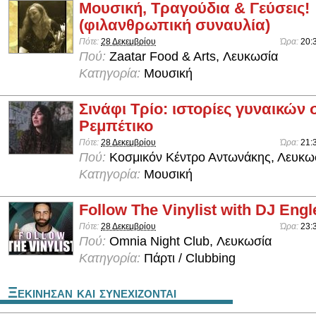
Μουσική, Τραγούδια & Γεύσεις!
(φιλανθρωπική συναυλία)
Πότε:
28 Δεκεμβρίου
Ώρα:
20:
Πού:
Zaatar Food & Arts, Λευκωσία
Κατηγορία:
Μουσική
Σινάφι Τρίο: ιστορίες γυναικών 
Ρεμπέτικο
Πότε:
28 Δεκεμβρίου
Ώρα:
21:
Πού:
Κοσμικόν Κέντρο Αντωνάκης, Λευκω
Κατηγορία:
Μουσική
Follow The Vinylist with DJ Engle
Πότε:
28 Δεκεμβρίου
Ώρα:
23:
Πού:
Omnia Night Club, Λευκωσία
Κατηγορία:
Πάρτι / Clubbing
Ξεκινησαν και συνεχιζονται