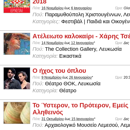
2018
Πότε:
16 Νοεμβρίου
έως
6 Ιανουαρίου
Ώρα:
Ολο
Πού:
Παραμυθούπολη Χριστουγέννων, Λε
Κατηγορίες:
Φεστιβάλ | Παιδιά και Οικογέν
Ατέλειωτο καλοκαίρι - Χάρης Τσ
Πότε:
14 Νοεμβρίου
έως
12 Ιανουαρίου
*
Ώρα:
Δες
Πού:
The Collection Gallery, Λευκωσία
Κατηγορία:
Εικαστικά
Ο ήχος του όπλου
Πότε:
9 Νοεμβρίου
έως
26 Ιανουαρίου
*
Ώρα:
20:
Πού:
Θέατρο ΘΟΚ, Λευκωσία
Κατηγορία:
Θέατρο
Το Ύστερον, το Πρότερον, Εμείς
Αληθεινός
Πότε:
31 Οκτωβρίου
έως
15 Ιανουαρίου
*
Ώρα:
Δες
Πού:
Αρχαιολογικό Μουσείο Λεμεσού, Λεμ