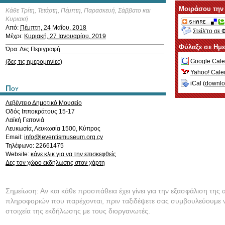
Μοιράσου την
Κάθε Τρίτη, Τετάρτη, Πέμπτη, Παρασκευή, Σάββατο και
Κυριακή
Από:
Πέμπτη, 24 Μαΐου, 2018
Στείλ'το σε 
Μέχρι:
Κυριακή, 27 Ιανουαρίου, 2019
Φύλαξε σε Ημ
Ώρα: Δες Περιγραφή
Google Cale
(δες τις ημερομηνίες)
Yahoo! Cale
iCal (
downl
Που
Λεβέντειο Δημοτικό Μουσείο
Οδός Ιπποκράτους 15-17
Λαϊκή Γειτονιά
Λευκωσία
,
Λευκωσία
1500
,
Κύπρος
Email:
info@leventismuseum.org.cy
Τηλέφωνο: 22661475
Website:
κάνε κλικ για να την επισκεφθείς
Δες τον χώρο εκδήλωσης στον χάρτη
Σημείωση: Αν και κάθε προσπάθεια έχει γίνει για την εξασφάλιση της 
πληροφοριών που παρέχονται, πριν ταξιδέψετε σας συμβουλεύουμε ν
στοιχεία της εκδήλωσης με τους διοργανωτές.