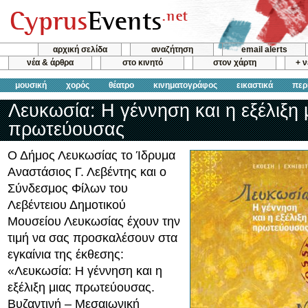
αρχική σελίδα
αναζήτηση
email alerts
νέα & άρθρα
στο κινητό
στον χάρτη
+ 
μουσική
χορός
θέατρο
κινηματογράφος
εικαστικά
περ
Λευκωσία: Η γέννηση και η εξέλιξη 
πρωτεύουσας
Ο Δήμος Λευκωσίας το Ίδρυμα
Αναστάσιος Γ. Λεβέντης και ο
Σύνδεσμος Φίλων του
Λεβέντειου Δημοτικού
Μουσείου Λευκωσίας έχουν την
τιμή να σας προσκαλέσουν στα
εγκαίνια της έκθεσης:
«Λευκωσία: Η γέννηση και η
εξέλιξη μιας πρωτεύουσας.
Βυζαντινή – Μεσαιωνική