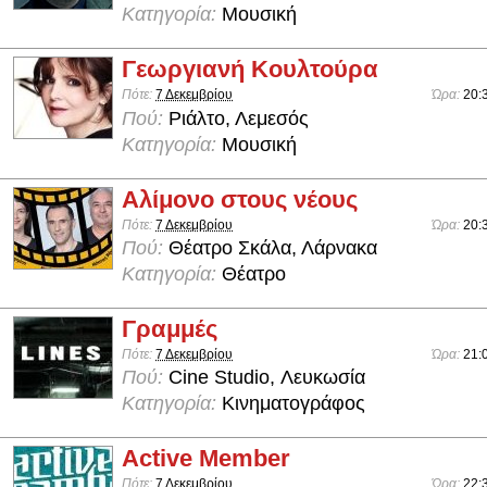
Κατηγορία:
Μουσική
Γεωργιανή Κουλτούρα
Πότε:
7 Δεκεμβρίου
Ώρα:
20:
Πού:
Ριάλτο, Λεμεσός
Κατηγορία:
Μουσική
Αλίμονο στους νέους
Πότε:
7 Δεκεμβρίου
Ώρα:
20:
Πού:
Θέατρο Σκάλα, Λάρνακα
Κατηγορία:
Θέατρο
Γραμμές
Πότε:
7 Δεκεμβρίου
Ώρα:
21:
Πού:
Cine Studio, Λευκωσία
Κατηγορία:
Κινηματογράφος
Active Member
Πότε:
7 Δεκεμβρίου
Ώρα:
22: