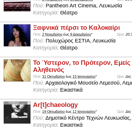
Πού:
Pantheon Art Cinema, Λευκωσία
Κατηγορία:
Θέατρο
Ξαφνικά πέρσι το Καλοκαίρι
Πότε:
2 Νοεμβρίου
έως
9 Δεκεμβρίου
*
Ώρα:
20:
Πού:
Πολυχώρος ΕΣΤΙΑ, Λευκωσία
Κατηγορία:
Θέατρο
Το Ύστερον, το Πρότερον, Εμείς
Αληθεινός
Πότε:
31 Οκτωβρίου
έως
15 Ιανουαρίου
*
Ώρα:
Δες
Πού:
Αρχαιολογικό Μουσείο Λεμεσού, Λεμ
Κατηγορία:
Εικαστικά
Ar[t]chaeology
Πότε:
19 Οκτωβρίου
έως
12 Ιανουαρίου
*
Ώρα:
Δες
Πού:
Δημοτικό Κέντρο Τεχνών Λευκωσίας,
Κατηγορία:
Εικαστικά