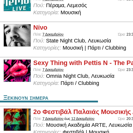
Πού:
Πέραμα, Λεμεσός
Κατηγορία:
Μουσική
Νίνο
Πότε:
7 Δεκεμβρίου
Ώρα:
23:
Πού:
State Night Club, Λευκωσία
Κατηγορίες:
Μουσική | Πάρτι / Clubbing
Sexy Thing with Pettis N - The Par
Πότε:
7 Δεκεμβρίου
Ώρα:
23:
Πού:
Omnia Night Club, Λευκωσία
Κατηγορία:
Πάρτι / Clubbing
Ξεκινουν σημερα
2ο Φεστιβάλ Παλαιάς Μουσικής
Πότε:
7 Δεκεμβρίου
έως
12 Δεκεμβρίου
Ώρα:
20:
Πού:
Μουσική Ακαδημία ARTE, Λευκωσία
Κατηγορίες:
Φεστιβάλ | Μουσική