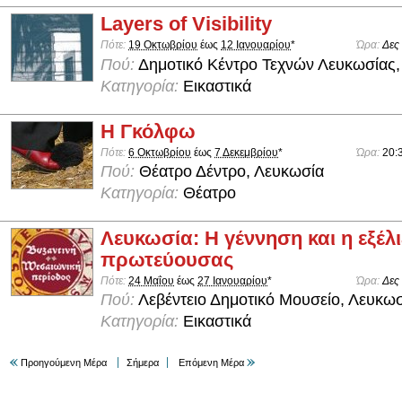
Layers of Visibility
Πότε:
19 Οκτωβρίου
έως
12 Ιανουαρίου
*
Ώρα:
Δες
Πού:
Δημοτικό Κέντρο Τεχνών Λευκωσίας,
Κατηγορία:
Εικαστικά
Η Γκόλφω
Πότε:
6 Οκτωβρίου
έως
7 Δεκεμβρίου
*
Ώρα:
20:
Πού:
Θέατρο Δέντρο, Λευκωσία
Κατηγορία:
Θέατρο
Λευκωσία: Η γέννηση και η εξέλι
πρωτεύουσας
Πότε:
24 Μαΐου
έως
27 Ιανουαρίου
*
Ώρα:
Δες
Πού:
Λεβέντειο Δημοτικό Μουσείο, Λευκω
Κατηγορία:
Εικαστικά
Προηγούμενη Μέρα
Σήμερα
Επόμενη Μέρα