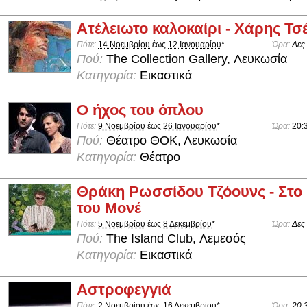
Ατέλειωτο καλοκαίρι - Χάρης Τσ
Πότε:
14 Νοεμβρίου
έως
12 Ιανουαρίου
*
Ώρα:
Δες
Πού:
The Collection Gallery, Λευκωσία
Κατηγορία:
Εικαστικά
Ο ήχος του όπλου
Πότε:
9 Νοεμβρίου
έως
26 Ιανουαρίου
*
Ώρα:
20:
Πού:
Θέατρο ΘΟΚ, Λευκωσία
Κατηγορία:
Θέατρο
Θράκη Ρωσσίδου Τζόουνς - Στο
του Μονέ
Πότε:
5 Νοεμβρίου
έως
8 Δεκεμβρίου
*
Ώρα:
Δες
Πού:
The Island Club, Λεμεσός
Κατηγορία:
Εικαστικά
Αστροφεγγιά
Πότε:
2 Νοεμβρίου
έως
16 Δεκεμβρίου
*
Ώρα:
20: