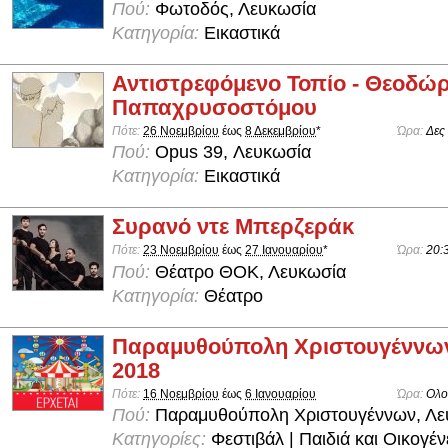
Πού:
Φωτοδός, Λευκωσία
Κατηγορία:
Εικαστικά
Αντιστρεφόμενο Τοπίο - Θεοδώ
Παπαχρυσοστόμου
Πότε:
26 Νοεμβρίου
έως
8 Δεκεμβρίου
*
Ώρα:
Δες
Πού:
Opus 39, Λευκωσία
Κατηγορία:
Εικαστικά
Συρανό ντε Μπερζεράκ
Πότε:
23 Νοεμβρίου
έως
27 Ιανουαρίου
*
Ώρα:
20:
Πού:
Θέατρο ΘΟΚ, Λευκωσία
Κατηγορία:
Θέατρο
Παραμυθούπολη Χριστουγέννω
2018
Πότε:
16 Νοεμβρίου
έως
6 Ιανουαρίου
Ώρα:
Ολο
Πού:
Παραμυθούπολη Χριστουγέννων, Λε
Κατηγορίες:
Φεστιβάλ | Παιδιά και Οικογέν