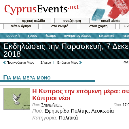
αρχική σελίδα
αναζήτηση
email alerts
νέα & άρθρα
στο κινητό
στον χάρτη
+ 
μουσική
χορός
θέατρο
κινηματογράφος
εικαστικά
περ
Εκδηλώσεις την Παρασκευή, 7 Δεκε
2018
Φίλ
Προηγούμενη Μέρα
Σήμερα
Επόμενη Μέρα
Για μια μερα μονο
Η Κύπρος την επόμενη μέρα: σ
Κύπριοι νέοι
Πότε:
7 Δεκεμβρίου
Ώρα:
17:
Πού:
Εφημερίδα Πολίτης, Λευκωσία
Κατηγορία:
Πολιτικά