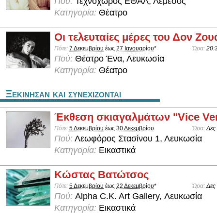
Πού:
Τεχνοχώρος ΕΘΑΛ, Λεμεσός
Κατηγορία:
Θέατρο
Οι τελευταίες μέρες του Δον Ζου
Πότε:
7 Δεκεμβρίου
έως
27 Ιανουαρίου
*
Ώρα:
20:
Πού:
Θέατρο Ένα, Λευκωσία
Κατηγορία:
Θέατρο
Ξεκινησαν και συνεχιζονται
Έκθεση σκιαγαλμάτων "Vice Ve
Πότε:
5 Δεκεμβρίου
έως
30 Δεκεμβρίου
Ώρα:
Δες
Πού:
Λεωφόρος Στασίνου 1, Λευκωσία
Κατηγορία:
Εικαστικά
Κώστας Βατώτσος
Πότε:
5 Δεκεμβρίου
έως
22 Δεκεμβρίου
*
Ώρα:
Δες
Πού:
Alpha C.K. Art Gallery, Λευκωσία
Κατηγορία:
Εικαστικά