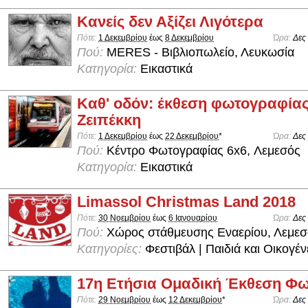
Κανείς δεν Αξίζει Λιγότερα
Πότε:
1 Δεκεμβρίου
έως
8 Δεκεμβρίου
Ώρα:
Δες
Πού:
MERES - Βιβλιοπωλείο, Λευκωσία
Κατηγορία:
Εικαστικά
Καθ' οδόν: έκθεση φωτογραφία
Ζειπέκκη
Πότε:
1 Δεκεμβρίου
έως
22 Δεκεμβρίου
*
Ώρα:
Δες
Πού:
Kέντρο Φωτογραφίας 6x6, Λεμεσός
Κατηγορία:
Εικαστικά
Limassol Christmas Land 2018
Πότε:
30 Νοεμβρίου
έως
6 Ιανουαρίου
Ώρα:
Δες
Πού:
Χώρος στάθμευσης Εναερίου, Λεμεσ
Κατηγορίες:
Φεστιβάλ | Παιδιά και Οικογέν
17η Ετήσια Ομαδική Έκθεση Φ
Πότε:
29 Νοεμβρίου
έως
12 Δεκεμβρίου
*
Ώρα:
Δες