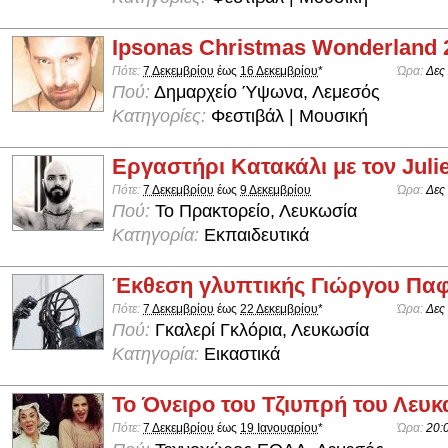
Ipsonas Christmas Wonderland 
Πότε:
7 Δεκεμβρίου
έως
16 Δεκεμβρίου
*
Ώρα:
Δες
Πού:
Δημαρχείο Ύψωνα, Λεμεσός
Κατηγορίες:
Φεστιβάλ | Μουσική
Εργαστήρι Κατακάλι με τον Julie
Πότε:
7 Δεκεμβρίου
έως
9 Δεκεμβρίου
Ώρα:
Δες
Πού:
Το Πρακτορείο, Λευκωσία
Κατηγορία:
Εκπαιδευτικά
Έκθεση γλυπτικής Γιώργου Παφ
Πότε:
7 Δεκεμβρίου
έως
22 Δεκεμβρίου
*
Ώρα:
Δες
Πού:
Γκαλερί Γκλόρια, Λευκωσία
Κατηγορία:
Εικαστικά
Το Όνειρο του Τζιυπρή του Λευκ
Πότε:
7 Δεκεμβρίου
έως
19 Ιανουαρίου
*
Ώρα:
20: