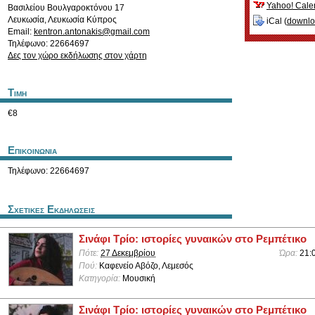
Yahoo! Cale
Βασιλείου Βουλγαροκτόνου 17
Λευκωσία
,
Λευκωσία
Κύπρος
iCal (
downl
Email:
kentron.antonakis@gmail.com
Τηλέφωνο: 22664697
Δες τον χώρο εκδήλωσης στον χάρτη
Τιμη
€8
Επικοινωνια
Τηλέφωνο: 22664697
Σχετικες Εκδηλωσεις
Σινάφι Τρίο: ιστορίες γυναικών στο Ρεμπέτικο
Πότε:
27 Δεκεμβρίου
Ώρα:
21:
Πού:
Καφενείο Αβόζο, Λεμεσός
Κατηγορία:
Μουσική
Σινάφι Τρίο: ιστορίες γυναικών στο Ρεμπέτικο