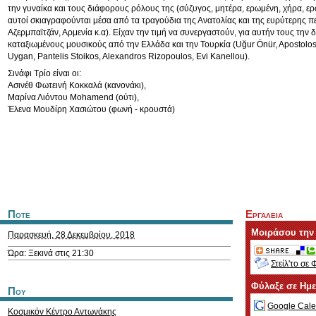
την γυναίκα και τους διάφορους ρόλους της (σύζυγος, μητέρα, ερωμένη, χήρα, ε
αυτοί σκιαγραφούνται μέσα από τα τραγούδια της Ανατολίας και της ευρύτερης π
Αζερμπαϊτζάν, Αρμενία κ.α). Είχαν την τιμή να συνεργαστούν, για αυτήν τους την δ
καταξιωμένους μουσικούς από την Ελλάδα και την Τουρκία (Uğur Önür, Apostolos
Uygan, Pantelis Stoikos, Alexandros Rizopoulos, Evi Kanellou).
Σινάφι Τρίο είναι οι:
Ασινέθ Φωτεινή Κοκκαλά (κανονάκι),
Μαρίνα Λιόντου Mohamend (ούτι),
Έλενα Μουδίρη Χασιώτου (φωνή - κρουστά)
Ποτε
Εργαλεια
Μοιράσου την
Παρασκευή, 28 Δεκεμβρίου, 2018
Ώρα: Ξεκινά στις 21:30
Στείλ'το σε 
Φύλαξε σε Ημ
Που
Google Cale
Κοσμικόν Κέντρο Αντωνάκης