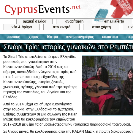
αρχική σελίδα
αναζήτηση
email alerts
νέα & άρθρα
στο κινητό
στον χάρτη
+ 
μουσική
χορός
θέατρο
κινηματογράφος
εικαστικά
περ
Σινάφι Τρίο: ιστορίες γυναικών στο Ρεμπέτ
Το Sinafi Trio αποτελείται από τρεις Ελληνίδες
μουσικούς που γνωρίστηκαν στην
Κωνσταντινούπολη. Από το 2014 εώς και
σήμερα, συνταξιδεύουν λέγοντας ιστορίες από
τα cafe aman και τους μεϋχανέδες της
Κωνσταντινούπολης, ιστορίες ξενιτιάς,
χωρισμού, αγάπης, γλεντιού από την ευρύτερη
περιοχή της Ανατολίας, του Αιγαίου και της
Ελλάδας.
Από το 2014 μέχρι και σήμερα εμφανίζονται
στην Τουρκία, στην Ελλάδα και το εξωτερικό.
Επίσης. συμμετείχαν σε μια συλλογή της Kalan
Müzik που θα κυκλοφορήσει τον χειμώνα του
2017-2018 με θέμα τα δημοφιλέστερα türkü (τούρκικα παραδοσιακά τραγούδια).
Σε λίγους μήνες, θα κυκλοφορήσει από την KALAN Müzik, η πρώτη δισκογραφική 