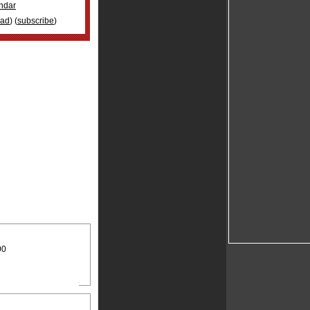
ndar
oad
) (
subscribe
)
00