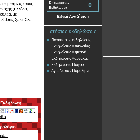
Επερχόμενες
ρωτευμένη κ.α) όπως
0
Εκδηλώσεις
εριοχής (Ελλάδα,
ουλειά, με
Ειδική Αναζήτηση
 Sideris, Şakir Ozan
ετήσιες εκδηλώσεις
Παγκύπριες εκδηλώσεις
Εκδηλώσεις Λευκωσίας
Εκδηλώσεις Λεμεσού
Εκδηλώσεις Λάρνακας
Εκδηλώσεις Πάφου
Αγία Νάπα / Παραλίμνι
 Εκδήλωση
Φίλο
ερολόγιο
ndar