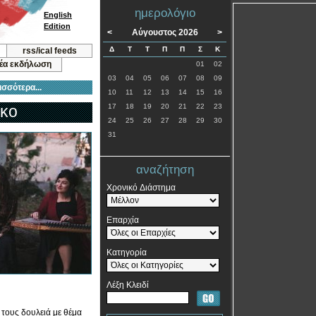
ημερολόγιο
English
Edition
<
Αύγουστος 2026
>
Δ
Τ
Τ
Π
Π
Σ
Κ
rss/ical feeds
νέα εκδήλωση
01
02
03
04
05
06
07
08
09
ισσότερα...
10
11
12
13
14
15
16
ικο
17
18
19
20
21
22
23
24
25
26
27
28
29
30
31
αναζήτηση
Χρονικό Διάστημα
Επαρχία
Κατηγορία
Λέξη Κλειδί
τους δουλειά με θέμα