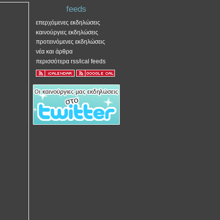
feeds
επερχόμενες εκδηλώσεις
καινούργιες εκδηλώσεις
προτεινόμενες εκδηλώσεις
νέα και άρθρα
περισσότερα rss/ical feeds