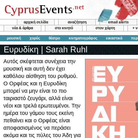
αρχική σελίδα
αναζήτηση
email alerts
νέα & άρθρα
στο κινητό
στον χάρτη
+ 
μουσική
χορός
θέατρο
κινηματογράφος
εικαστικά
περ
Ευρυδίκη | Sarah Ruhl
Αυτός σκέφτεται συνέχεια την
μουσική και αυτή δεν έχει
καθόλου αίσθηση του ρυθμού.
Ο Ορφέας και η Ευρυδίκη
μπορεί να μην είναι το πιο
ταιριαστό ζευγάρι, αλλά είναι
νέοι και τρελά ερωτευμένοι. Την
ημέρα του γάμου τους εκείνη
πεθαίνει και ο Ορφέας είναι
αποφασισμένος να περάσει
ακόμα και τις πύλες του Άδη για