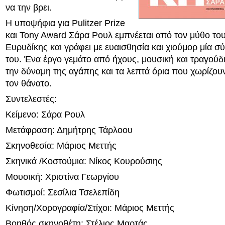
να την βρει.
Η υποψήφια για Pulitzer Prize
και Tony Award Σάρα Ρουλ εμπνέεται από τον μύθο το
Ευρυδίκης και γράφει με ευαισθησία και χιούμορ μία 
του. Ένα έργο γεμάτο από ήχους, μουσική και τραγούδι
την δύναμη της αγάπης και τα λεπτά όρια που χωρίζου
τον θάνατο.
Συντελεστές:
Κείμενο: Σάρα Ρουλ
Μετάφραση: Δημήτρης Τάρλοου
Σκηνοθεσία: Μάριος Μεττής
Σκηνικά /Κοστούμια: Νίκος Κουρούσιης
Μoυσική: Χριστίνα Γεωργίου
Φωτισμοί: Σεσίλια Τσελεπίδη
Κίνηση/Χορογραφία/Στίχοι: Μάριος Μεττής
Βοηθός σκηνοθέτη: Στέλιος Μαρτάς