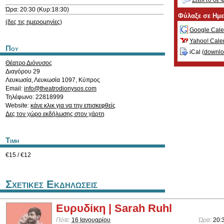
Στείλ'το σε 
Ώρα: 20:30 (Κυρ:18:30)
Φύλαξε σε Ημ
(δες τις ημερομηνίες)
Google Cale
Yahoo! Cale
Που
iCal (
downl
Θέατρο Διόνυσος
Διαγόρου 29
Λευκωσία
,
Λευκωσία
1097
,
Κύπρος
Email:
info@theatrodionysos.com
Τηλέφωνο: 22818999
Website:
κάνε κλικ για να την επισκεφθείς
Δες τον χώρο εκδήλωσης στον χάρτη
Τιμη
€15 / €12
Σχετικες Εκδηλωσεις
Ευρυδίκη | Sarah Ruhl
Πότε:
16 Ιανουαρίου
Ώρα:
20: