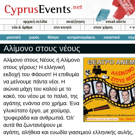
αρχική σελίδα
αναζήτηση
email alerts
νέα & άρθρα
στο κινητό
στον χάρτη
+ 
μουσική
χορός
θέατρο
κινηματογράφος
εικαστικά
περ
Αλίμονο στους νέους
Αλίμονο στους Νέους ή Αλίμονο
στους γέρους! Η ελληνική
εκδοχή του Φάουστ! Η επιθυμία
να μείνουμε πάντα νέοι. Η
αιώνια μάχη του καλού με το
κακό, του νέου με το παλιό, της
αγάπης ενάντια στο χρήμα. Ένα
γλυκύτατο έργο, με χιούμορ,
τρυφεράδα και ανθρωπιά. Όλ'
αυτά θα ζωντανέψουν με
αγάπη, αλήθεια και ευωδία γιασεμιού ελληνικής αυλής,