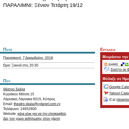
ΠΑΡΑΛΙΜΝΙ: Ξένιον Τετάρτη 19/12
Ποτε
Εργαλεια
Μοιράσου την
Παρασκευή, 7 Δεκεμβρίου, 2018
Ώρα: Ξεκινά στις 20:30
Στείλ'το σε 
Φύλαξε σε Ημ
Που
Google Cale
Θέατρο Σκάλα
Yahoo! Cale
Κυριάκου Μάτση 15
Λάρνακα
,
Λάρνακα
6015
,
Κύπρος
iCal (
downl
Email:
theatro.skala@cytanet.com.cy
Τηλέφωνο: 24652800
Website:
κάνε κλικ για να την επισκεφθείς
Δες τον χώρο εκδήλωσης στον χάρτη