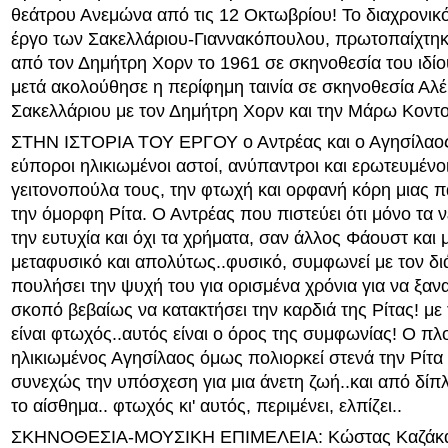
θεάτρου Ανεμώνα από τις 12 Οκτωβρίου! Το διαχρονικό
έργο των Σακελλάριου-Γιαννακόπουλου, πρωτοπαίχτηκ
από τον Δημήτρη Χορν το 1961 σε σκηνοθεσία του ιδί
μετά ακολούθησε η περίφημη ταινία σε σκηνοθεσία Αλ
Σακελλάριου με τον Δημήτρη Χορν και την Μάρω Κοντο
ΣΤΗΝ ΙΣΤΟΡΙΑ ΤΟΥ ΕΡΓΟΥ ο Αντρέας και ο Αγησίλαος,
εύποροι ηλικιωμένοι αστοί, ανύπαντροι και ερωτευμένο
γειτονοπούλα τους, την φτωχή και ορφανή κόρη μιας 
την όμορφη Ρίτα. Ο Αντρέας που πιστεύει ότι μόνο τα 
την ευτυχία και όχι τα χρήματα, σαν άλλος Φάουστ και 
μεταφυσικό και απολύτως..φυσικό, συμφωνεί με τον δι
πουλήσει την ψυχή του για ορισμένα χρόνια για να ξανα
σκοπό βεβαίως να κατακτήσει την καρδιά της Ρίτας! με
είναι φτωχός..αυτός είναι ο όρος της συμφωνίας! Ο πλ
ηλικιωμένος Αγησίλαος όμως πολιορκεί στενά την Ρίτ
συνεχώς την υπόσχεση για μια άνετη ζωή..και από δί
το αίσθημα.. φτωχός κι' αυτός, περιμένει, ελπίζει..
ΣΚΗΝΟΘΕΣΙΑ-ΜΟΥΣΙΚΗ ΕΠΙΜΕΛΕΙΑ: Κώστας Καζάκ