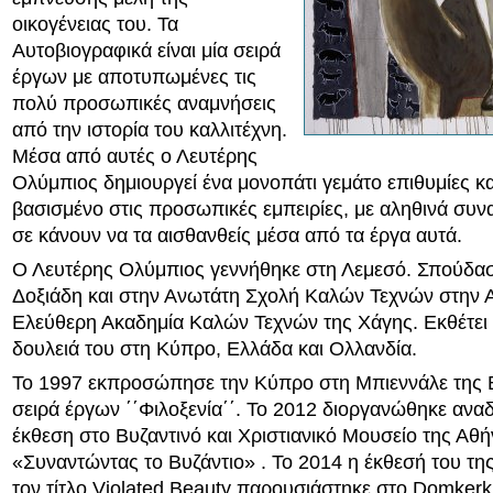
οικογένειας του. Τα
Αυτοβιογραφικά είναι μία σειρά
έργων με αποτυπωμένες τις
πολύ προσωπικές αναμνήσεις
από την ιστορία του καλλιτέχνη.
Μέσα από αυτές ο Λευτέρης
Ολύμπιος δημιουργεί ένα μονοπάτι γεμάτο επιθυμίες κα
βασισμένο στις προσωπικές εμπειρίες, με αληθινά συν
σε κάνουν να τα αισθανθείς μέσα από τα έργα αυτά.
Ο Λευτέρης Ολύμπιος γεννήθηκε στη Λεμεσό. Σπούδα
Δοξιάδη και στην Ανωτάτη Σχολή Καλών Τεχνών στην Α
Ελεύθερη Ακαδημία Καλών Τεχνών της Χάγης. Εκθέτει 
δουλειά του στη Κύπρο, Ελλάδα και Ολλανδία.
Το 1997 εκπροσώπησε την Κύπρο στη Μπιεννάλε της Β
σειρά έργων ΄΄Φιλοξενία΄΄. Το 2012 διοργανώθηκε ανα
έκθεση στο Βυζαντινό και Χριστιανικό Μουσείο της Αθήν
«Συναντώντας το Βυζάντιο» . Το 2014 η έκθεσή του της
τον τίτλο Violated Beauty παρουσιάστηκε στο Domkerk