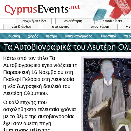
αρχική σελίδα
αναζήτηση
email alerts
νέα & άρθρα
στο κινητό
στον χάρτη
+ 
μουσική
χορός
θέατρο
κινηματογράφος
εικαστικά
περ
Τα Αυτοβιογραφικά του Λευτέρη Ολ
Κάτω από τον τίτλο Τα
Αυτοβιογραφικά εγκαινιάζεται τη
Παρασκευή 16 Νοεμβρίου στη
Γκαλερί Γκλόρια στη Λευκωσία
η νέα ζωγραφική δουλειά του
Λευτέρη Ολύμπιου.
Ο καλλιτέχνης που
ασχολήθηκετα τελευταία χρόνια
με το θέμα της αυτοβιογραφίας
έχει σαν άμεση πηγή
έμπνευσης μέλη της