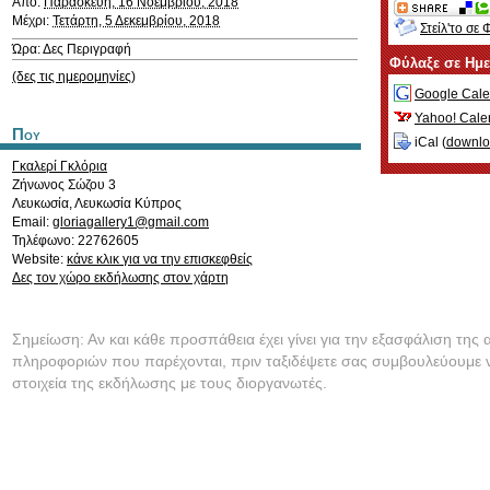
Από:
Παρασκευή, 16 Νοεμβρίου, 2018
Μέχρι:
Τετάρτη, 5 Δεκεμβρίου, 2018
Στείλ'το σε 
Ώρα: Δες Περιγραφή
Φύλαξε σε Ημ
(δες τις ημερομηνίες)
Google Cale
Yahoo! Cale
Που
iCal (
downl
Γκαλερί Γκλόρια
Ζήνωνος Σώζου 3
Λευκωσία
,
Λευκωσία
Κύπρος
Email:
gloriagallery1@gmail.com
Τηλέφωνο: 22762605
Website:
κάνε κλικ για να την επισκεφθείς
Δες τον χώρο εκδήλωσης στον χάρτη
Σημείωση: Αν και κάθε προσπάθεια έχει γίνει για την εξασφάλιση της 
πληροφοριών που παρέχονται, πριν ταξιδέψετε σας συμβουλεύουμε ν
στοιχεία της εκδήλωσης με τους διοργανωτές.