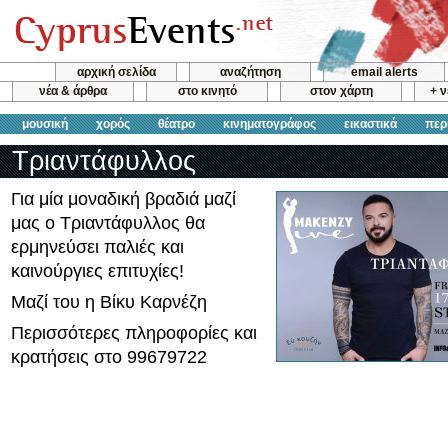
αρχική σελίδα
αναζήτηση
email alerts
νέα & άρθρα
στο κινητό
στον χάρτη
+ 
μουσική
χορός
θέατρο
κινηματογράφος
εικαστικά
περ
Τριαντάφυλλος
Για μία μοναδική βραδιά μαζί
μας ο Τριαντάφυλλος θα
ερμηνεύσει παλιές και
καινούργιες επιτυχίες!
Μαζί του η Βίκυ Καρνέζη
Περισσότερες πληροφορίες και
κρατήσεις στο 99679722