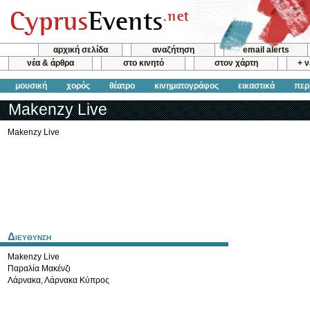
αρχική σελίδα
αναζήτηση
email alerts
νέα & άρθρα
στο κινητό
στον χάρτη
+ 
μουσική
χορός
θέατρο
κινηματογράφος
εικαστικά
περ
Makenzy Live
Makenzy Live
Διευθυνση
Makenzy Live
Παραλία Μακένζι
Λάρνακα
,
Λάρνακα
Κύπρος