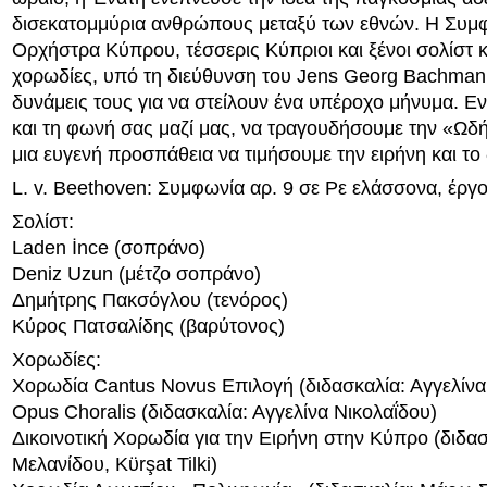
δισεκατομμύρια ανθρώπους μεταξύ των εθνών. Η Συμ
Ορχήστρα Κύπρου, τέσσερις Κύπριοι και ξένοι σολίστ κ
χορωδίες, υπό τη διεύθυνση του Jens Georg Bachmann
δυνάμεις τους για να στείλουν ένα υπέροχο μήνυμα. Ε
και τη φωνή σας μαζί μας, να τραγουδήσουμε την «Ωδ
μια ευγενή προσπάθεια να τιμήσουμε την ειρήνη και το
L. v. Beethoven: Συμφωνία αρ. 9 σε Ρε ελάσσονα, έργ
Σολίστ:
Laden İnce (σοπράνο)
Deniz Uzun (μέτζο σοπράνο)
Δημήτρης Πακσόγλου (τενόρος)
Κύρος Πατσαλίδης (βαρύτονος)
Χορωδίες:
Χορωδία Cantus Novus Επιλογή (διδασκαλία: Αγγελίνα
Opus Choralis (διδασκαλία: Αγγελίνα Νικολαΐδου)
Δικοινοτική Χορωδία για την Ειρήνη στην Κύπρο (διδασ
Μελανίδου, Kϋrşat Tilki)