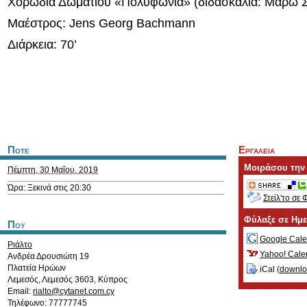
Χορωδία Δωματίου «Πολυφωνία» (διδασκαλία: Μάρω 
Μαέστρος: Jens Georg Bachmann
Διάρκεια: 70’
Ποτε
Εργαλεια
Μοιράσου την
Πέμπτη, 30 Μαΐου, 2019
Ώρα: Ξεκινά στις 20:30
Στείλ'το σε 
Φύλαξε σε Ημ
Που
Google Cale
Ριάλτο
Yahoo! Cale
Ανδρέα Δρουσιώτη 19
Πλατεία Ηρώων
iCal (
downl
Λεμεσός
,
Λεμεσός
3603
,
Κύπρος
Email:
rialto@cytanet.com.cy
Τηλέφωνο: 77777745