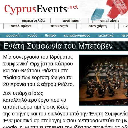
αρχική σελίδα
αναζήτηση
email alerts
νέα & άρθρα
στο κινητό
στον χάρτη
+ 
μουσική
χορός
θέατρο
κινηματογράφος
εικαστικά
περ
Ενάτη Συμφωνία του Μπετόβεν
Μία συνεργασία του Ιδρύματος
Συμφωνική Ορχήστρα Κύπρου
και του Θεάτρου Ριάλτου στο
πλαίσιο των εορτασμών για τα
20 Χρόνια του Θεάτρου Ριάλτο.
Δεν υπάρχει ίσως
καταλληλότερο έργο που να
αποτίει φόρο τιμής στις ιδέες
της ειρήνης και του διαλόγου από την Ένατη Συμφωνία
Ένα μουσικό αριστούργημα που αντιπροσωπεύει το μνη
ωραίο, η Ένατη ενέπνευσε την ιδέα της παγκόσμιας α