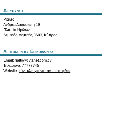
Διευθυνση
Ριάλτο
Ανδρέα Δρουσιώτη 19
Πλατεία Ηρώων
Λεμεσός
,
Λεμεσός
3603
,
Κύπρος
Λεπτομερειες Επικοινωνιας
Email:
rialto@cytanet.com.cy
Τηλέφωνο: 77777745
Website:
κάνε κλικ για να την επισκεφθείς