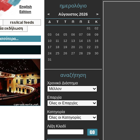
ημερολόγιο
English
Edition
<
Αύγουστος 2026
>
Δ
Τ
Τ
Π
Π
Σ
Κ
rss/ical feeds
νέα εκδήλωση
01
02
03
04
05
06
07
08
09
ισσότερα...
10
11
12
13
14
15
16
17
18
19
20
21
22
23
24
25
26
27
28
29
30
31
αναζήτηση
Χρονικό Διάστημα
Επαρχία
Κατηγορία
Λέξη Κλειδί