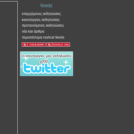
feeds
επερχόμενες εκδηλώσεις
καινούργιες εκδηλώσεις
προτεινόμενες εκδηλώσεις
νέα και άρθρα
περισσότερα rss/ical feeds