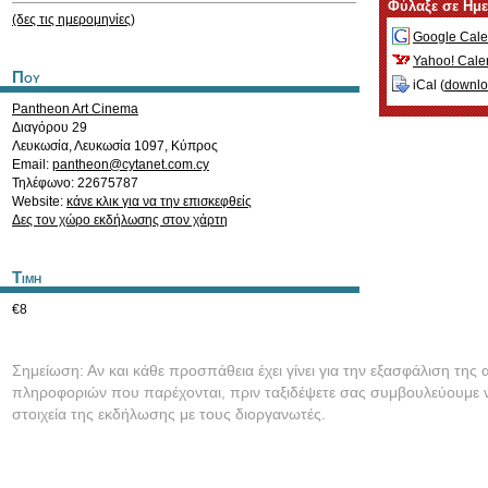
Φύλαξε σε Ημ
(δες τις ημερομηνίες)
Google Cale
Yahoo! Cale
Που
iCal (
downl
Pantheon Art Cinema
Διαγόρου 29
Λευκωσία
,
Λευκωσία
1097
,
Κύπρος
Email:
pantheon@cytanet.com.cy
Τηλέφωνο: 22675787
Website:
κάνε κλικ για να την επισκεφθείς
Δες τον χώρο εκδήλωσης στον χάρτη
Τιμη
€8
Σημείωση: Αν και κάθε προσπάθεια έχει γίνει για την εξασφάλιση της 
πληροφοριών που παρέχονται, πριν ταξιδέψετε σας συμβουλεύουμε ν
στοιχεία της εκδήλωσης με τους διοργανωτές.