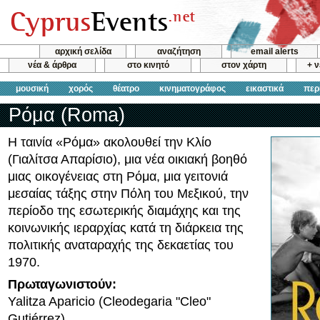
αρχική σελίδα
αναζήτηση
email alerts
νέα & άρθρα
στο κινητό
στον χάρτη
+ 
μουσική
χορός
θέατρο
κινηματογράφος
εικαστικά
περ
Ρόμα (Roma)
Η ταινία «Ρόμα» ακολουθεί την Κλίο
(Γιαλίτσα Απαρίσιο), μια νέα οικιακή βοηθό
μιας οικογένειας στη Ρόμα, μια γειτονιά
μεσαίας τάξης στην Πόλη του Μεξικού, την
περίοδο της εσωτερικής διαμάχης και της
κοινωνικής ιεραρχίας κατά τη διάρκεια της
πολιτικής αναταραχής της δεκαετίας του
1970.
Πρωταγωνιστούν:
Yalitza Aparicio (Cleodegaria "Cleo"
Gutiérrez)