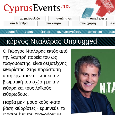
αρχική σελίδα
αναζήτηση
email alerts
νέα & άρθρα
στο κινητό
στον χάρτη
+ 
μουσική
χορός
θέατρο
κινηματογράφος
εικαστικά
περ
Γιώργος Νταλάρας Unplugged
Ο Γιώργος Νταλάρας εκτός από
την λαμπρή πορεία του ως
τραγουδιστής, είναι δεξιοτέχνης
κιθαρίστας. Στην παράσταση
αυτή έρχεται να φωτίσει την
βιωματική του σχέση με την
κιθάρα και τους λαϊκούς
κιθαρωδούς.
Παρέα με 4 μουσικούς -κατά
βάση κιθαρίστες - ερμηνεύει τα
αγαπημένα του τραγούδια με