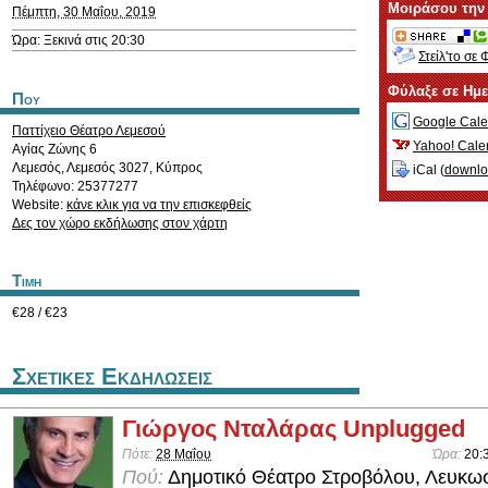
Μοιράσου την
Πέμπτη, 30 Μαΐου, 2019
Ώρα: Ξεκινά στις 20:30
Στείλ'το σε 
Φύλαξε σε Ημ
Που
Google Cale
Παττίχειο Θέατρο Λεμεσού
Yahoo! Cale
Αγίας Ζώνης 6
Λεμεσός
,
Λεμεσός
3027
,
Κύπρος
iCal (
downl
Τηλέφωνο: 25377277
Website:
κάνε κλικ για να την επισκεφθείς
Δες τον χώρο εκδήλωσης στον χάρτη
Τιμη
€28 / €23
Σχετικες Εκδηλωσεις
Γιώργος Νταλάρας Unplugged
Πότε:
28 Μαΐου
Ώρα:
20:
Πού:
Δημοτικό Θέατρο Στροβόλου, Λευκω