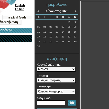
ημερολόγιο
English
Edition
<
Αύγουστος 2026
>
Δ
Τ
Τ
Π
Π
Σ
Κ
rss/ical feeds
νέα εκδήλωση
01
02
03
04
05
06
07
08
09
ισσότερα...
10
11
12
13
14
15
16
17
18
19
20
21
22
23
24
25
26
27
28
29
30
31
αναζήτηση
Χρονικό Διάστημα
Επαρχία
Κατηγορία
Λέξη Κλειδί