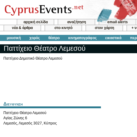
αρχική σελίδα
αναζήτηση
email alerts
νέα & άρθρα
στο κινητό
στον χάρτη
+ 
μουσική
χορός
θέατρο
κινηματογράφος
εικαστικά
περ
Παττίχειο Θέατρο Λεμεσού
Παττίχειο Δημοτικό Θέατρο Λεμεσού
Διευθυνση
Παττίχειο Θέατρο Λεμεσού
Αγίας Ζώνης 6
Λεμεσός
,
Λεμεσός
3027
,
Κύπρος