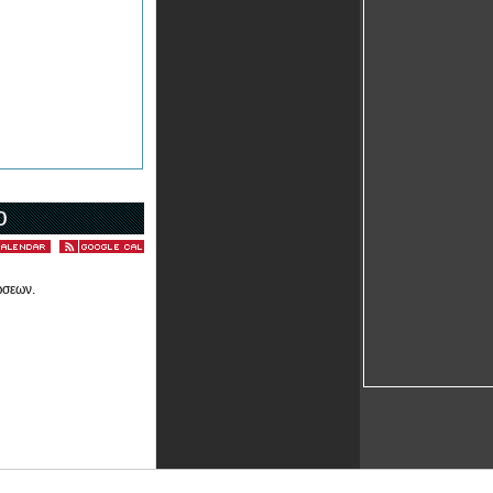
ο
ώσεων.