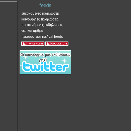
feeds
επερχόμενες εκδηλώσεις
καινούργιες εκδηλώσεις
προτεινόμενες εκδηλώσεις
νέα και άρθρα
περισσότερα rss/ical feeds