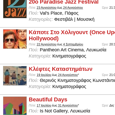
20ο Paradise Jazz Festival
Πότε:
23 Αυγούστου
έως
24 Αυγούστου
Ώρα:
21:
Πού:
Val's Place, Πάφος
Κατηγορίες:
Φεστιβάλ | Μουσική
Κάποτε Στο Χόλιγουντ (Once Upo
Hollywood)
Πότε:
22 Αυγούστου
έως
4 Σεπτεμβρίου
Ώρα:
20:
Πού:
Pantheon Art Cinema, Λευκωσία
Κατηγορία:
Κινηματογράφος
Κλέφτες Καταστημάτων
Πότε:
19 Ιουλίου
έως
24 Αυγούστου
*
Ώρα:
21:
Πού:
Θερινός Κινηματογράφος Κωνστάντι
Κατηγορία:
Κινηματογράφος
Beautiful Days
Πότε:
17 Ιουλίου
έως
31 Αυγούστου
*
Ώρα:
Δες
Πού:
Is Not Gallery, Λευκωσία