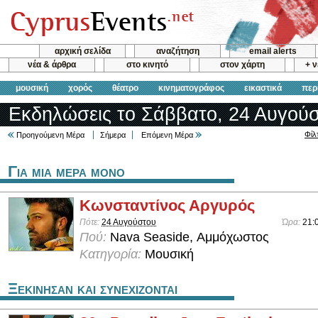
αρχική σελίδα
αναζήτηση
email alerts
νέα & άρθρα
στο κινητό
στον χάρτη
+ 
μουσική
χορός
θέατρο
κινηματογράφος
εικαστικά
περ
Εκδηλώσεις το Σάββατο, 24 Αυγούσ
Φίλ
Προηγούμενη Μέρα
Σήμερα
Επόμενη Μέρα
Για μια μερα μονο
Κωνσταντίνος Αργυρός
Πότε:
24 Αυγούστου
Ώρα:
21:
Πού:
Nava Seaside, Αμμόχωστος
Κατηγορία:
Μουσική
Ξεκινησαν και συνεχιζονται