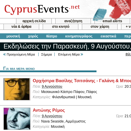
αρχική σελίδα
αναζήτηση
email alerts
νέα & άρθρα
στο κινητό
στον χάρτη
+ 
μουσική
χορός
θέατρο
κινηματογράφος
εικαστικά
περ
Εκδηλώσεις την Παρασκευή, 9 Αυγούστου
Φίλ
Προηγούμενη Μέρα
Σήμερα
Επόμενη Μέρα
Για μια μερα μονο
Ορχήστρα Βασίλης Τσιτσάνης - Γαλάνη & Μποφ
Πότε:
9 Αυγούστου
Ώρα:
20:
Πού:
Μεσαιωνικό Κάστρο Πάφου, Πάφος
Κατηγορίες:
Φιλανθρωπικά | Μουσική
Αντώνης Ρέμος
Πότε:
9 Αυγούστου
Ώρα:
21:
Πού:
Nava Seaside, Αμμόχωστος
Κατηγορία:
Μουσική