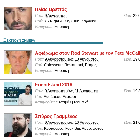
Ηλίας Βρεττός
Πότε:
9 Αυγούστου
Ώρα:
22:
Πού:
XS Night & Day Club, Λάρνακα
Κατηγορία:
Μουσική
Ξεκινουν σημερα
Αφιέρωμα στον Rod Stewart με τον Pete McCal
Πότε:
9 Αυγούστου
έως
10 Αυγούστου
Ώρα:
19:
Πού:
Colosseum Restaurant, Πάφος
Κατηγορία:
Μουσική
Friendsland 2019
Πότε:
9 Αυγούστου
έως
11 Αυγούστου
Ώρα:
19:
Πού:
Λουβαράς, Λεμεσός
Κατηγορίες:
Φεστιβάλ | Μουσική
Σπύρος Γραμμένος
Πότε:
9 Αυγούστου
έως
10 Αυγούστου
Ώρα:
21:
Πού:
Κουρσάρος Rock Bar, Αμμόχωστος
Κατηγορία:
Μουσική