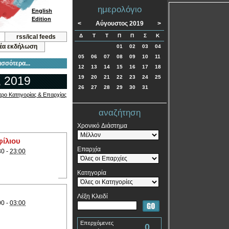
ημερολόγιο
English
Edition
<
Αύγουστος 2019
>
Δ
Τ
Τ
Π
Π
Σ
Κ
rss/ical feeds
νέα εκδήλωση
01
02
03
04
05
06
07
08
09
10
11
ισσότερα...
12
13
14
15
16
17
18
, 2019
19
20
21
22
23
24
25
26
27
28
29
30
31
τρο Κατηγορίας & Επαρχίας
αναζήτηση
Χρονικό Διάστημα
ίλιου
Επαρχία
30 -
23:00
Κατηγορία
Λέξη Κλειδί
00 -
03:00
Επερχόμενες
0