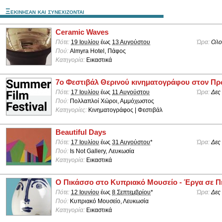
Ξεκινησαν και συνεχιζονται
Ceramic Waves
Πότε:
19 Ιουλίου
έως
13 Αυγούστου
Ώρα:
Ολο
Πού:
Almyra Hotel, Πάφος
Κατηγορία:
Εικαστικά
7ο Φεστιβάλ Θερινού κινηματογράφου στον Π
Πότε:
17 Ιουλίου
έως
11 Αυγούστου
Ώρα:
Δες
Πού:
Πολλαπλοί Χώροι, Αμμόχωστος
Κατηγορίες:
Κινηματογράφος | Φεστιβάλ
Beautiful Days
Πότε:
17 Ιουλίου
έως
31 Αυγούστου
*
Ώρα:
Δες
Πού:
Is Not Gallery, Λευκωσία
Κατηγορία:
Εικαστικά
Ο Πικάσσο στο Κυπριακό Μουσείο - Έργα σε Π
Πότε:
12 Ιουνίου
έως
8 Σεπτεμβρίου
*
Ώρα:
Δες
Πού:
Κυπριακό Μουσείο, Λευκωσία
Κατηγορία:
Εικαστικά