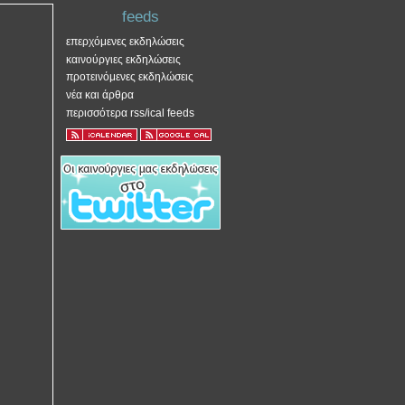
feeds
επερχόμενες εκδηλώσεις
καινούργιες εκδηλώσεις
προτεινόμενες εκδηλώσεις
νέα και άρθρα
περισσότερα rss/ical feeds