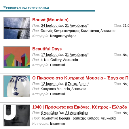
Ξεκινησαν και συνεχιζονται
Βουνά (Mountain)
Πότε:
24 Ιουλίου
έως
21 Αυγούστου
*
Ώρα:
21:
Πού:
Θερινός Κινηματογράφος Κωνστάντια, Λευκωσία
Κατηγορία:
Κινηματογράφος
Beautiful Days
Πότε:
17 Ιουλίου
έως
31 Αυγούστου
*
Ώρα:
Δες
Πού:
Is Not Gallery, Λευκωσία
Κατηγορία:
Εικαστικά
Ο Πικάσσο στο Κυπριακό Μουσείο - Έργα σε Π
Πότε:
12 Ιουνίου
έως
8 Σεπτεμβρίου
*
Ώρα:
Δες
Πού:
Κυπριακό Μουσείο, Λευκωσία
Κατηγορία:
Εικαστικά
1940 | Πρόσωπα και Εικόνες. Κύπρος - Ελλάδα
Πότε:
9 Απριλίου
έως
31 Δεκεμβρίου
Ώρα:
Δες
Πού:
Πολιτιστικό Ιδρυμα Τραπέζης Κύπρου, Λευκωσία
Κατηγορία:
Εικαστικά