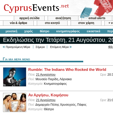
αρχική σελίδα
αναζήτηση
email alerts
νέα & άρθρα
στο κινητό
στον χάρτη
+ 
μουσική
χορός
θέατρο
κινηματογράφος
εικαστικά
περ
Εκδηλώσεις την Τετάρτη, 21 Αυγούστου, 2
Φίλ
Προηγούμενη Μέρα
Σήμερα
Επόμενη Μέρα
Για μια μερα μονο
Rumble: The Indians Who Rocked the World
Πότε:
21 Αυγούστου
Ώρα:
20:
Πού:
Μουσείο Πιερίδη, Λάρνακα
Κατηγορία:
Κινηματογράφος
Αν Αργήσω, Κοιμήσου
Πότε:
21 Αυγούστου
Ώρα:
21:
Πού:
Δημαρχείο Πόλης Χρυσοχούς, Πάφος
Κατηγορία:
Θέατρο