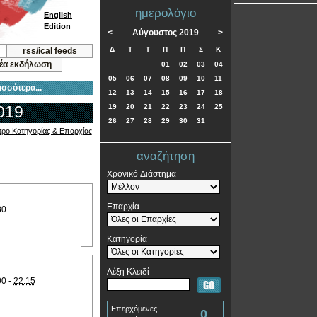
ημερολόγιο
English
Edition
<
Αύγουστος 2019
>
Δ
Τ
Τ
Π
Π
Σ
Κ
rss/ical feeds
νέα εκδήλωση
01
02
03
04
05
06
07
08
09
10
11
ισσότερα...
12
13
14
15
16
17
18
019
19
20
21
22
23
24
25
26
27
28
29
30
31
τρο Κατηγορίας & Επαρχίας
αναζήτηση
Χρονικό Διάστημα
Επαρχία
30
Κατηγορία
Λέξη Κλειδί
00 -
22:15
Επερχόμενες
0