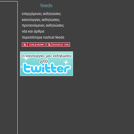
feeds
επερχόμενες εκδηλώσεις
καινούργιες εκδηλώσεις
προτεινόμενες εκδηλώσεις
νέα και άρθρα
περισσότερα rss/ical feeds