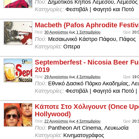
Πού:
Δημοτικόs Κήποs Λεμεσού, Λεμεσός
Κατηγορίες:
Φεστιβάλ | Φαγητό και Ποτό
Macbeth (Pafos Aphrodite Festiv
Πότε:
30 Αυγούστου
έως
1 Σεπτεμβρίου
Ώρα:
20:
Πού:
Μεσαιωνικό Κάστρο Πάφου, Πάφος
Κατηγορία:
Οπερα
Septemberfest - Nicosia Beer Fu
2019
Πότε:
29 Αυγούστου
έως
4 Σεπτεμβρίου
Ώρα:
19:
Πού:
Εθνικό Δασικό Πάρκο Ακαδημίας, Λε
Κατηγορίες:
Φεστιβάλ | Φαγητό και Ποτό 
Κάποτε Στο Χόλιγουντ (Once Upo
Hollywood)
Πότε:
22 Αυγούστου
έως
4 Σεπτεμβρίου
Ώρα:
20:
Πού:
Pantheon Art Cinema, Λευκωσία
Κατηγορία:
Κινηματογράφος