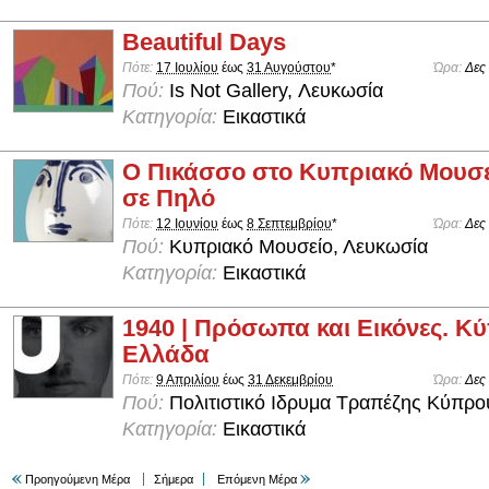
Beautiful Days
Πότε:
17 Ιουλίου
έως
31 Αυγούστου
*
Ώρα:
Δες
Πού:
Is Not Gallery, Λευκωσία
Κατηγορία:
Εικαστικά
Ο Πικάσσο στο Κυπριακό Μουσε
σε Πηλό
Πότε:
12 Ιουνίου
έως
8 Σεπτεμβρίου
*
Ώρα:
Δες
Πού:
Κυπριακό Μουσείο, Λευκωσία
Κατηγορία:
Εικαστικά
1940 | Πρόσωπα και Εικόνες. Κύ
Ελλάδα
Πότε:
9 Απριλίου
έως
31 Δεκεμβρίου
Ώρα:
Δες
Πού:
Πολιτιστικό Ιδρυμα Τραπέζης Κύπρο
Κατηγορία:
Εικαστικά
Προηγούμενη Μέρα
Σήμερα
Επόμενη Μέρα