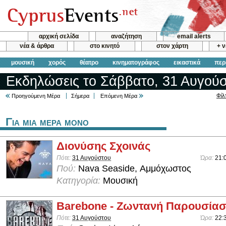
αρχική σελίδα
αναζήτηση
email alerts
νέα & άρθρα
στο κινητό
στον χάρτη
+ 
μουσική
χορός
θέατρο
κινηματογράφος
εικαστικά
περ
Εκδηλώσεις το Σάββατο, 31 Αυγούσ
Φίλ
Προηγούμενη Μέρα
Σήμερα
Επόμενη Μέρα
Για μια μερα μονο
Διονύσης Σχοινάς
Πότε:
31 Αυγούστου
Ώρα:
21:
Πού:
Nava Seaside, Αμμόχωστος
Κατηγορία:
Μουσική
Barebone - Ζωντανή Παρουσία
Πότε:
31 Αυγούστου
Ώρα:
22: