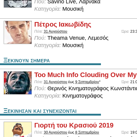
Πού:
Savino Live, Λάρνακα
Κατηγορία:
Μουσική
Πέτρος Ιακωβίδης
Πότε:
31 Αυγούστου
Ώρα:
23:
Πού:
Theama Venue, Λεμεσός
Κατηγορία:
Μουσική
Ξεκινουν σημερα
Too Much Info Clouding Over M
Πότε:
31 Αυγούστου
έως
9 Σεπτεμβρίου
*
Ώρα:
21:
Πού:
Θερινός Κινηματογράφος Κωνστάντι
Κατηγορία:
Κινηματογράφος
Ξεκινησαν και συνεχιζονται
Γιορτή του Κρασιού 2019
Πότε:
30 Αυγούστου
έως
8 Σεπτεμβρίου
Ώρα:
19: