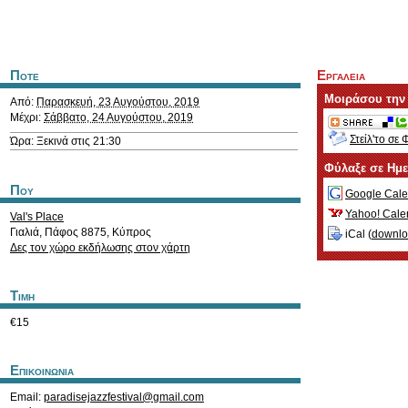
Ποτε
Εργαλεια
Μοιράσου την
Από:
Παρασκευή, 23 Αυγούστου, 2019
Μέχρι:
Σάββατο, 24 Αυγούστου, 2019
Στείλ'το σε 
Ώρα: Ξεκινά στις 21:30
Φύλαξε σε Ημ
Που
Google Cale
Yahoo! Cale
Val's Place
Γιαλιά
,
Πάφος
8875
,
Κύπρος
iCal (
downl
Δες τον χώρο εκδήλωσης στον χάρτη
Τιμη
€15
Επικοινωνια
Email:
paradisejazzfestival@gmail.com