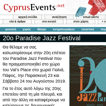
αρχική σελίδα
αναζήτηση
email alerts
νέα & άρθρα
στο κινητό
στον χάρτη
+ 
μουσική
χορός
θέατρο
κινηματογράφος
εικαστικά
περ
20ο Paradise Jazz Festival
Θα θέλαμε να σας
καλωσορίσουμε στην 20η επέτειο
του Paradise Jazz Festival που
θα πραγματοποιηθεί στο χώρο
του Val’s Place στο χωριό Γιαλιά,
Πάφος, την Παρασκευή 23 και
Σάββατο 24 του Αυγούστου 2019.
Για το έτος αυτό λόγω της 20ης
επετείου από τη μία πλευρά, και
από την άλλη να καταφέρουμε να
καλύψουμε τις δημιουργικές