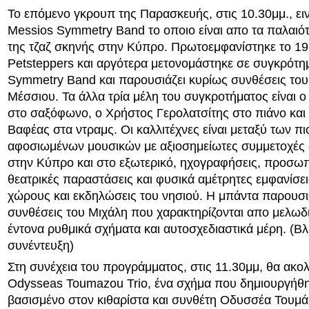
Το επόμενο γκρουπ της Παρασκευής, στις 10.30μμ., ειν
Messios Symmetry Band το οποιο είναι απο τα παλαιό
της τζαζ σκηνής στην Κύπρο. Πρωτοεμφανίστηκε το 19
Petsteppers και αργότερα μετονομάστηκε σε συγκρότη
Symmetry Band και παρουσιάζει κυρίως συνθέσεις του
Μέσσιου. Τα άλλα τρία μέλη του συγκροτήματος είναι 
στο σαξόφωνο, ο Χρήστος Γερολατσίτης στο πιάνο και
Βαφέας στα ντραμς. Οι καλλιτέχνες είναι μεταξύ των πι
αφοσιωμένων μουσικών με αξιοσημείωτες συμμετοχές 
στην Κύπρο και στο εξωτερικό, ηχογραφήσεις, προσω
θεατρικές παραστάσεις και φυσικά αμέτρητες εμφανίσε
χώρους και εκδηλώσεις του νησιού. Η μπάντα παρουσι
συνθέσεις του Μιχάλη που χαρακτηρίζονται απο μελωδ
έντονα ρυθμικά σχήματα και αυτοσχεδιαστικά μέρη. (Β
συνέντευξη)
Στη συνέχεια του προγράμματος, στις 11.30μμ, θα ακο
Odysseas Toumazou Trio, ένα σχήμα που δημιουργήθ
βασισμένο στον κιθαρίστα και συνθέτη Οδυσσέα Τουμ