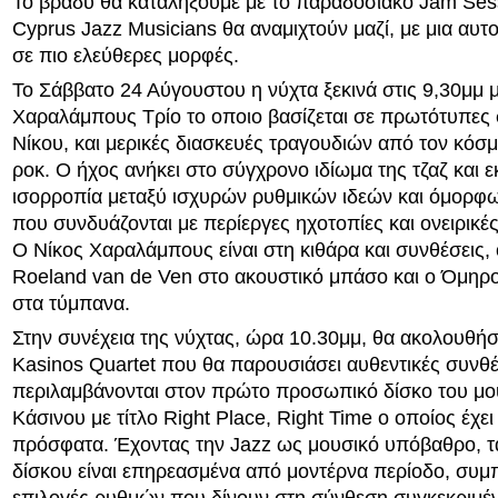
Το βράδυ θα καταλήξουμε με το παραδοσιακό Jam Sess
Cyprus Jazz Musicians θα αναμιχτούν μαζί, με μια αυτ
σε πιο ελεύθερες μορφές.
Το Σάββατο 24 Αύγουστου η νύχτα ξεκινά στις 9,30μμ μ
Χαραλάμπους Τρίο το οποιο βασίζεται σε πρωτότυπες 
Νίκου, και μερικές διασκευές τραγουδιών από τον κόσμ
ροκ. Ο ήχος ανήκει στο σύγχρονο ιδίωμα της τζαζ και ε
ισορροπία μεταξύ ισχυρών ρυθμικών ιδεών και όμορφ
που συνδυάζονται με περίεργες ηχοτοπίες και ονειρικέ
Ο Νίκος Χαραλάμπους είναι στη κιθάρα και συνθέσεις, 
Roeland van de Ven στο ακουστικό μπάσο και ο Όμηρ
στα τύμπανα.
Στην συνέχεια της νύχτας, ώρα 10.30μμ, θα ακολουθήσε
Kasinos Quartet που θα παρουσιάσει αυθεντικές συνθ
περιλαμβάνονται στον πρώτο προσωπικό δίσκο του μο
Κάσινου με τίτλο Right Place, Right Time ο οποίος έχε
πρόσφατα. Έχοντας την Jazz ως μουσικό υπόβαθρο, τ
δίσκου είναι επηρεασμένα από μοντέρνα περίοδo, συμ