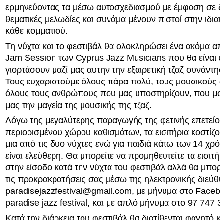
ερμηνεύοντας τα μέσω αυτοσχεδιασμού με έμφαση σε 
θεματικές μελωδίες και συνάμα μένουν πιστοί στην ιδια
κάθε κομματιού.
Τη νύχτα και το φεστιβάλ θα ολοκληρώσει ένα ακόμα α
Jam Session των Cyprus Jazz Musicians που θα είναι ε
γιορτάσουν μαζί μας αυτην την εξαιρετική τζαζ συνάντη
Τους ευχαριστούμε όλους πάρα πολύ, τους μουσικούς α
όλους τους ανθρώπους που μας υποστηρίζουν, που μοι
μας την μαγεία της μουσικής της τζαζ.
Λόγω της μεγαλύτερης παραγωγής της φετινής επετείο
περιορισμένου χώρου καθισμάτων, τα εισιτήρια κοστίζο
μια από τις δυο νύχτες ενώ για παιδιά κάτω των 14 χρ
είναι ελεύθερη. Θα μπορείτε να προμηθευτείτε τα εισιτ
στην είσοδο κατά την νύχτα του φεστιβάλ αλλά θα μπορ
τις προκρακρατήσεις σας μέσω της ηλεκτρονικής διεύ
paradisejazzfestival@gmail.com
, με μήνυμα στο Faceb
paradise jazz festival, και με απλό μήνυμα στο 97 747 
Κατά την διάρκεια του φεστιβάλ θα διατίθενται φαγητό 