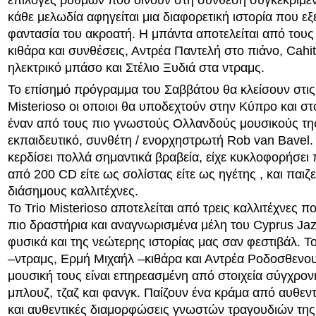
επιλογές ρυθμών που δίνουν στη σύνθεση συγκεκριμέν
κάθε μελωδία αφηγείται μια διαφορετική ιστορία που εξ
φαντασία του ακροατή. Η μπάντα αποτελείται από τους
κιθάρα και συνθέσεις, Αντρέα Παντελή στο πιάνο, Cahit 
ηλεκτρικό μπάσο και Στέλιο Ξυδιά στα ντραμς.
Το επίσημό πρόγραμμα του Σαββάτου θα κλείσουν στις 
Misterioso οι οποιοι θα υποδεχτούν στην Κύπρο και στ
έναν από τους πιο γνωστούς Ολλανδούς μουσικούς της 
εκπαιδευτικό, συνθέτη / ενορχηστρωτή Rob van Bavel.
κερδίσει πολλά σημαντικά βραβεία, είχε κυκλοφορήσει
από 200 CD είτε ως σολίστας είτε ως ηγέτης , και παιζε
διάσημους καλλιτέχνες.
Το Trio Misterioso αποτελείται από τρεις καλλιτέχνες πο
πιο δραστήρια και αναγνωρισμένα μέλη του Cyprus Jaz
φυσικά και της νεώτερης ιστορίας μας σαν φεστιβάλ. 
–ντραμς, Ερμή Μιχαήλ –κιθάρα και Αντρέα Ροδοσθενο
μουσική τους είναι επηρεασμένη από στοιχεία σύγχρον
μπλουζ, τζαζ και φανγκ. Παίζουν ένα κράμα από αυθεντ
και αυθεντικές διαμορφώσεις γνωστών τραγουδιών της