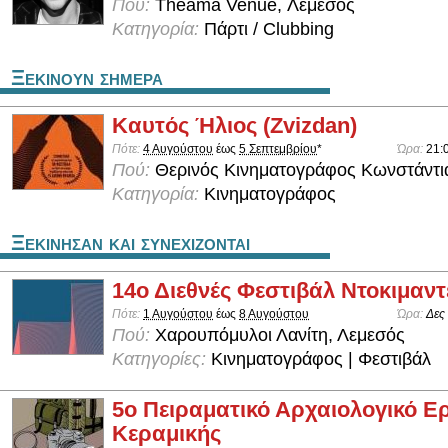
Πού:
Theama Venue, Λεμεσός
Κατηγορία:
Πάρτι / Clubbing
Ξεκινουν σημερα
Καυτός Ήλιος (Zvizdan)
Πότε:
4 Αυγούστου
έως
5 Σεπτεμβρίου
*
Ώρα:
21:
Πού:
Θερινός Κινηματογράφος Κωνστάντι
Κατηγορία:
Κινηματογράφος
Ξεκινησαν και συνεχιζονται
14ο Διεθνές Φεστιβάλ Ντοκιμαν
Πότε:
1 Αυγούστου
έως
8 Αυγούστου
Ώρα:
Δες
Πού:
Χαρουπόμυλοι Λανίτη, Λεμεσός
Κατηγορίες:
Κινηματογράφος | Φεστιβάλ
5ο Πειραματικό Αρχαιολογικό Ε
Κεραμικής