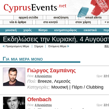
αρχική σελίδα
αναζήτηση
email alerts
νέα & άρθρα
στο κινητό
στον χάρτη
+ 
μουσική
χορός
θέατρο
κινηματογράφος
εικαστικά
περ
Εκδηλώσεις την Κυριακή, 4 Αυγούσ
Φίλ
Προηγούμενη Μέρα
Σήμερα
Επόμενη Μέρα
Για μια μερα μονο
Γιώργος Σαμπάνης
Πότε:
4 Αυγούστου
Ώρα:
22:
Πού:
Breeze, Λεμεσός
Κατηγορίες:
Μουσική | Πάρτι / Clubbing
Ofenbach
Πότε:
4 Αυγούστου
Ώρα:
22: