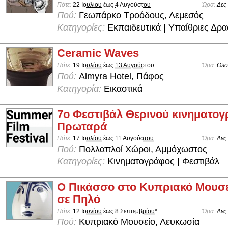
Πότε:
22 Ιουλίου
έως
4 Αυγούστου
Ώρα:
Δες
Πού:
Γεωπάρκο Τροόδους, Λεμεσός
Κατηγορίες:
Εκπαιδευτικά | Υπαίθριες Δρα
Ceramic Waves
Πότε:
19 Ιουλίου
έως
13 Αυγούστου
Ώρα:
Ολο
Πού:
Almyra Hotel, Πάφος
Κατηγορία:
Εικαστικά
7ο Φεστιβάλ Θερινού κινηματο
Πρωταρά
Πότε:
17 Ιουλίου
έως
11 Αυγούστου
Ώρα:
Δες
Πού:
Πολλαπλοί Χώροι, Αμμόχωστος
Κατηγορίες:
Κινηματογράφος | Φεστιβάλ
Ο Πικάσσο στο Κυπριακό Μουσε
σε Πηλό
Πότε:
12 Ιουνίου
έως
8 Σεπτεμβρίου
*
Ώρα:
Δες
Πού:
Κυπριακό Μουσείο, Λευκωσία