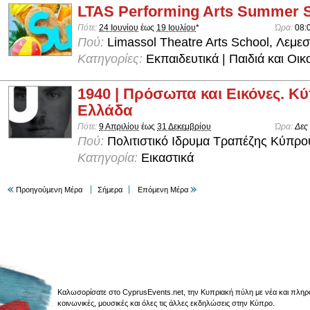
LTAS Performing Arts Summer 
Πότε:
24 Ιουνίου
έως
19 Ιουλίου
*
Ώρα:
08:
Πού:
Limassol Theatre Arts School, Λεμε
Κατηγορίες:
Εκπαιδευτικά | Παιδιά και Οικ
1940 | Πρόσωπα και Εικόνες. Κύ
Ελλάδα
Πότε:
9 Απριλίου
έως
31 Δεκεμβρίου
Ώρα:
Δες
Πού:
Πολιτιστικό Ιδρυμα Τραπέζης Κύπρο
Κατηγορία:
Εικαστικά
Προηγούμενη Μέρα
Σήμερα
Επόμενη Μέρα
Καλωσορίσατε στο CyprusEvents.net, την Κυπριακή πύλη με νέα και πληροφο
κοινωνικές, μουσικές και όλες τις άλλες εκδηλώσεις στην Κύπρο.