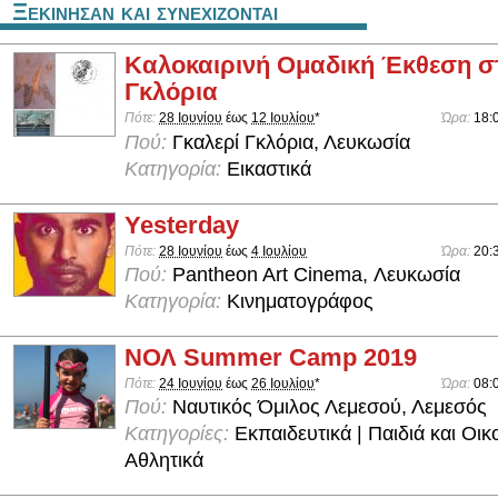
Ξεκινησαν και συνεχιζονται
Καλοκαιρινή Ομαδική Έκθεση σ
Γκλόρια
Πότε:
28 Ιουνίου
έως
12 Ιουλίου
*
Ώρα:
18:
Πού:
Γκαλερί Γκλόρια, Λευκωσία
Κατηγορία:
Εικαστικά
Yesterday
Πότε:
28 Ιουνίου
έως
4 Ιουλίου
Ώρα:
20:
Πού:
Pantheon Art Cinema, Λευκωσία
Κατηγορία:
Κινηματογράφος
ΝΟΛ Summer Camp 2019
Πότε:
24 Ιουνίου
έως
26 Ιουλίου
*
Ώρα:
08:
Πού:
Ναυτικός Όμιλος Λεμεσού, Λεμεσός
Κατηγορίες:
Εκπαιδευτικά | Παιδιά και Οικο
Αθλητικά