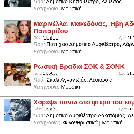
Πού:
Δημοτικό Κηποθέατρο, Λεμεσός
Κατηγορία:
Μουσική
Μαρινέλλα, Μακεδόνας, Ήβη Αδ
Παπαρίζου
Πότε:
1 Ιουλίου
Ώρα:
21:
Πού:
Παττίχειο Δημοτικό Αμφιθέατρο, Λάρ
Κατηγορία:
Μουσική
Ρωσική Βραδιά ΣΟΚ & ΣΟΝΚ
Πότε:
1 Ιουλίου
Ώρα:
21:
Πού:
Σκαλί Αγλαντζιάς, Λευκωσία
Κατηγορία:
Μουσική
Χόρεψε πάνω στο φτερό του κα
Πότε:
1 Ιουλίου
Ώρα:
21:
Πού:
Δημοτικό Αμφιθέατρο Λακατάμιας, Λ
Κατηγορίες:
Φιλανθρωπικά | Μουσική