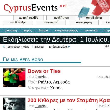
αρχική σελίδα
αναζήτηση
email alerts
νέα & άρθρα
στο κινητό
στον χάρτη
+ 
μουσική
χορός
θέατρο
κινηματογράφος
εικαστικά
περ
Εκδηλώσεις την Δευτέρα, 1 Ιουλίου
Φίλ
Προηγούμενη Μέρα
Σήμερα
Επόμενη Μέρα
Για μια μερα μονο
Bows or Ties
Πότε:
1 Ιουλίου
Ώρα:
20:
Πού:
Ριάλτο, Λεμεσός
Κατηγορία:
Χορός
200 Κιθάρες με τον Σταμάτη Κρ
Πότε:
1 Ιουλίου
Ώρα:
21: