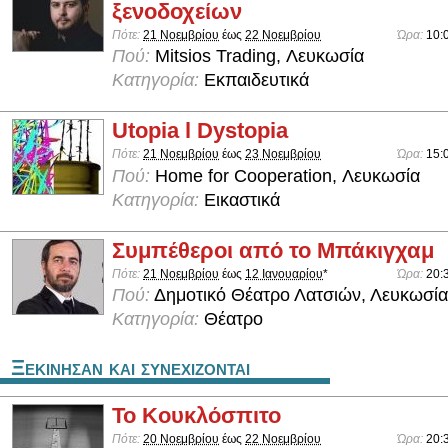
ξενοδοχείων
Πότε:
21 Νοεμβρίου
έως
22 Νοεμβρίου
Ώρα:
10:
Πού:
Mitsios Trading, Λευκωσία
Κατηγορία:
Εκπαιδευτικά
Utopia l Dystopia
Πότε:
21 Νοεμβρίου
έως
23 Νοεμβρίου
Ώρα:
15:
Πού:
Home for Cooperation, Λευκωσία
Κατηγορία:
Εικαστικά
Συμπέθεροι από το Μπάκιγχαμ
Πότε:
21 Νοεμβρίου
έως
12 Ιανουαρίου
*
Ώρα:
20:
Πού:
Δημοτικό Θέατρο Λατσιών, Λευκωσία
Κατηγορία:
Θέατρο
Ξεκινησαν και συνεχιζονται
To Κουκλόσπιτο
Πότε:
20 Νοεμβρίου
έως
22 Νοεμβρίου
Ώρα:
20: