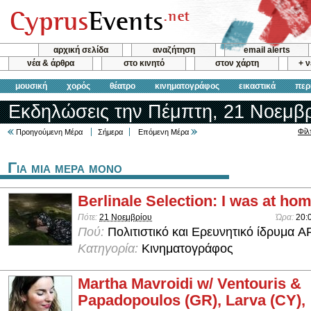
αρχική σελίδα
αναζήτηση
email alerts
νέα & άρθρα
στο κινητό
στον χάρτη
+ 
μουσική
χορός
θέατρο
κινηματογράφος
εικαστικά
περ
Εκδηλώσεις την Πέμπτη, 21 Νοεμβρ
Φίλ
Προηγούμενη Μέρα
Σήμερα
Επόμενη Μέρα
Για μια μερα μονο
Berlinale Selection: I was at home
Πότε:
21 Νοεμβρίου
Ώρα:
20:
Πού:
Πολιτιστικό και Ερευνητικό ίδρυμα 
Κατηγορία:
Κινηματογράφος
Martha Mavroidi w/ Ventouris &
Papadopoulos (GR), Larva (CY),