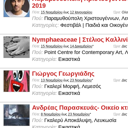
2019
Πότε:
15 Νοεμβρίου
έως
12 Ιανουαρίου
Ώρα:
Ολο
Πού:
Παραμυθούπολη Χριστουγέννων, Λε
Κατηγορίες:
Φεστιβάλ | Παιδιά και Οικογέν
Nymphaeaceae | Στέλιος Καλλιν
Πότε:
15 Νοεμβρίου
έως
14 Δεκεμβρίου
*
Ώρα:
Δες
Πού:
Point Centre for Contemporary Art, 
Κατηγορία:
Εικαστικά
Γιώργος Γεωργιάδης
Πότε:
13 Νοεμβρίου
έως
23 Νοεμβρίου
*
Ώρα:
Δες
Πού:
Γκαλερί Μορφή, Λεμεσός
Κατηγορία:
Εικαστικά
Ανδρέας Παρασκευάς- Οικείο κτ
Πότε:
8 Νοεμβρίου
έως
23 Νοεμβρίου
*
Ώρα:
Δες
Πού:
Γκαλερύ Αποκάλυψη, Λευκωσία
Κατηγορία:
Εικαστικά