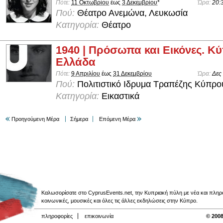
Πότε:
11 Οκτωβρίου
έως
3 Δεκεμβρίου
*
Ώρα:
20:
Πού:
Θέατρο Ανεμώνα, Λευκωσία
Κατηγορία:
Θέατρο
1940 | Πρόσωπα και Εικόνες. Κύ
Ελλάδα
Πότε:
9 Απριλίου
έως
31 Δεκεμβρίου
Ώρα:
Δες
Πού:
Πολιτιστικό Ιδρυμα Τραπέζης Κύπρο
Κατηγορία:
Εικαστικά
Προηγούμενη Μέρα
Σήμερα
Επόμενη Μέρα
Καλωσορίσατε στο CyprusEvents.net, την Κυπριακή πύλη με νέα και πληροφο
κοινωνικές, μουσικές και όλες τις άλλες εκδηλώσεις στην Κύπρο.
πληροφορίες
επικοινωνία
© 2008