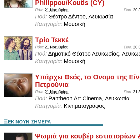
Philippou/Koutis (CY)
Πότε:
21 Νοεμβρίου
Ώρα:
20:
Πού:
Θέατρο Δέντρο, Λευκωσία
Κατηγορία:
Μουσική
Τρίο Τεκκέ
Πότε:
21 Νοεμβρίου
Ώρα:
20:
Πού:
Δημοτικό Θέατρο Λευκωσίας, Λευκω
Κατηγορία:
Μουσική
Υπάρχει Θεός, το Όνομα της Είν
Πετρούνια
Πότε:
21 Νοεμβρίου
Ώρα:
21:
Πού:
Pantheon Art Cinema, Λευκωσία
Κατηγορία:
Κινηματογράφος
Ξεκινουν σημερα
Ψωμιά για κουβέρ εστιατορίων 