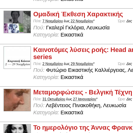
Ομαδική Έκθεση Χαρακτικής
Πότε:
7 Νοεμβρίου
έως
22 Νοεμβρίου
*
Ώρα:
Δες
Πού:
Γκαλερί Γκλόρια, Λευκωσία
Κατηγορία:
Εικαστικά
Καινοτόμες λύσεις ροής: Head 
series
Πότε:
2 Νοεμβρίου
έως
29 Νοεμβρίου
*
Ώρα:
Δες
Πού:
Φυτώριο Εικαστικής Καλλιέργειας, Λ
Κατηγορία:
Εικαστικά
Μεταμορφώσεις - Βελγική Τέχνη
Πότε:
31 Οκτωβρίου
έως
27 Ιανουαρίου
*
Ώρα:
Δες
Πού:
Λεβέντειος Πινακοθήκη, Λευκωσία
Κατηγορία:
Εικαστικά
Το ημερολόγιο της Άννας Φρανκ