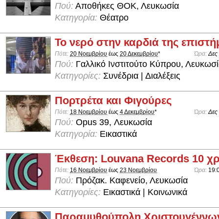
Πού:
Αποθήκες ΘΟΚ, Λευκωσία
Κατηγορία:
Θέατρο
Το νερό στην καρδιά της επιστή
Πότε:
20 Νοεμβρίου
έως
20 Δεκεμβρίου
*
Ώρα:
Δες
Πού:
Γαλλικό Ινστιτούτο Κύπρου, Λευκωσ
Κατηγορίες:
Συνέδρια | Διαλέξεις
Πορτρέτα και Φιγούρες
Πότε:
18 Νοεμβρίου
έως
4 Δεκεμβρίου
*
Ώρα:
Δες
Πού:
Opus 39, Λευκωσία
Κατηγορία:
Εικαστικά
Έκθεση: Louvana Records 10 χ
Πότε:
16 Νοεμβρίου
έως
23 Νοεμβρίου
Ώρα:
19:
Πού:
Πρόζακ. Καφενείο, Λευκωσία
Κατηγορίες:
Εικαστικά | Κοινωνικά
Παραμυθούπολη Χριστουγέννω