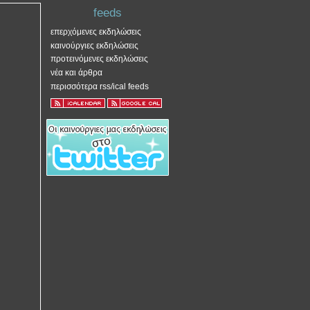
feeds
επερχόμενες εκδηλώσεις
καινούργιες εκδηλώσεις
προτεινόμενες εκδηλώσεις
νέα και άρθρα
περισσότερα rss/ical feeds