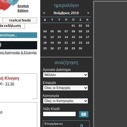
ημερολόγιο
English
Edition
<
Νοέμβριος 2019
>
Δ
Τ
Τ
Π
Π
Σ
Κ
rss/ical feeds
νέα εκδήλωση
01
02
03
04
05
06
07
08
09
10
ισσότερα...
11
12
13
14
15
16
17
9
18
19
20
21
22
23
24
25
26
27
28
29
30
τρο Κατηγορίας & Επαρχίας
αναζήτηση
Χρονικό Διάστημα
κή Κίνηση
Επαρχία
00 -
21:30
Κατηγορία
Λέξη Κλειδί
30
Επερχόμενες
0