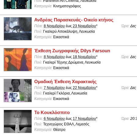
Πού:
Pantheon Art Cinema, Λευκωσία
Κατηγορία:
Κινηματογράφος
Ανδρέας Παρασκευάς- Οικείο κτήνος
Πότε:
8 Νοεμβρίου
έως
23 Νοεμβρίου
*
Ώρα:
Δες
Πού:
Γκαλερύ Αποκάλυψη, Λευκωσία
Κατηγορία:
Εικαστικά
Έκθεση Ζωγραφικής Dilys Farsoun
Πότε:
8 Νοεμβρίου
έως
18 Νοεμβρίου
*
Ώρα:
Δες
Πού:
Γκαλερί Τέχνης Δρώμενα, Λευκωσία
Κατηγορία:
Εικαστικά
Ομαδική Έκθεση Χαρακτικής
Πότε:
7 Νοεμβρίου
έως
22 Νοεμβρίου
*
Ώρα:
Δες
Πού:
Γκαλερί Γκλόρια, Λευκωσία
Κατηγορία:
Εικαστικά
To Κουκλόσπιτο
Πότε:
6 Νοεμβρίου
έως
17 Νοεμβρίου
*
Ώρα:
20:
Πού:
Τεχνοχώρος ΕΘΑΛ, Λεμεσός
Κατηγορία:
Θέατρο