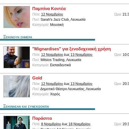
Παμπίνα Κοντέα
Πότε:
12 Νοεμβρίου
Ώρα:
21:
Πού:
Sarah's Jazz Club, Λευκωσία
Κατηγορία:
Μουσική
Ξεκινουν σημερα
"Mignardises" για ξενοδοχειακή χρήση
Πότε:
12 Νοεμβρίου
έως
13 Νοεμβρίου
Ώρα:
10:
Πού:
Mitsios Trading, Λευκωσία
Κατηγορία:
Εκπαιδευτικά
Gold
Πότε:
12 Νοεμβρίου
έως
13 Νοεμβρίου
Ώρα:
20:
Πού:
Δημοτικό Θέατρο Λευκωσίας, Λευκωσία
Κατηγορία:
Χορός
Ξεκινησαν και συνεχιζονται
Παράσιτα
Πότε:
8 Νοεμβρίου
έως
18 Νοεμβρίου
Ώρα:
20: