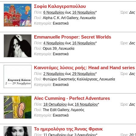
Σοφία Καλογεροπούλου
Πότε:
6 Νοεμβρίου
έως
16 Νοεμβρίου
*
Ώρα:
Δες
Πού:
Alpha C.K. Art Gallery, Λευκωσία
Κατηγορία:
Εικαστικά
Emmanuelle Prosper: Secret Worlds
Πότε:
4 Νοεμβρίου
έως
16 Νοεμβρίου
*
Ώρα:
Δες
Πού:
Opus 39, Λευκωσία
Κατηγορία:
Εικαστικά
Καινοτόμες λύσεις ροής: Head and Hand series
Πότε:
2 Νοεμβρίου
έως
29 Νοεμβρίου
*
Ώρα:
Δες
Πού:
Φυτώριο Εικαστικής Καλλιέργειας, Λευκωσία
Κατηγορία:
Εικαστικά
Alec Cumming - Perfect Adventures
Πότε:
18 Οκτωβρίου
έως
16 Νοεμβρίου
*
Ώρα:
Δες
Πού:
The Edit Gallery, Λεμεσός
Κατηγορία:
Εικαστικά
Το ημερολόγιο της Άννας Φρανκ
Πότε:
11 Οκτωβρίου
έως
3 Δεκεμβρίου
*
Ώρα:
20: