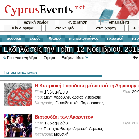
αρχική σελίδα
αναζήτηση
email alerts
νέα & άρθρα
στο κινητό
στον χάρτη
+ 
μουσική
χορός
θέατρο
κινηματογράφος
εικαστικά
περ
Εκδηλώσεις την Τρίτη, 12 Νοεμβρίου, 201
Φίλ
Προηγούμενη Μέρα
Σήμερα
Επόμενη Μέρα
Για μια μερα μονο
Η Κυπριακή Παράδοση μέσα από τη Δημιουργι
Πότε:
12 Νοεμβρίου
Ώρα:
20:
Πού:
Στέγη Χορού Λευκωσίας, Λευκωσία
Κατηγορίες:
Εκπαιδευτικά | Παρουσιάσεις
Βιρτουόζοι των Ακορντεόν
Πότε:
12 Νοεμβρίου
Ώρα:
20:
Πού:
Παττίχειο Θέατρο Λεμεσού, Λεμεσός
Κατηγορία:
Μουσική