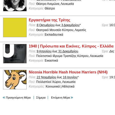
Πού:
Θέατρο Ανεμώνα, Λευκωσία
Κατηγορία:
Θέατρο
Εργαστήρια της Τρίτης
Πότε:
8 Οκτωβρίου
έως
3 Δεκεμβρίου
*
Ώρα:
16:
Πού:
Θεατρικό Μουσείο Κύπρου, Λεμεσός
Κατηγορία:
Εκπαιδευτικά
1940 | Πρόσωπα και Εικόνες. Κύπρος - Ελλάδα
Πότε:
9 Απριλίου
έως
31 Δεκεμβρίου
Ώρα:
Δες
Πού:
Πολιτιστικό Ιδρυμα Τραπέζης Κύπρου, Λευκωσία
Κατηγορία:
Εικαστικά
Nicosia Horrible Hash House Harriers (NH4)
Πότε:
22 Νοεμβρίου
έως
16 Ιουνίου
*
Ώρα:
19:
Πού:
Πολλαπλοί Χώροι, Λευκωσία
Κατηγορίες:
Κοινωνικά | Αθλητικά
Προηγούμενη Μέρα
Σήμερα
Επόμενη Μέρα